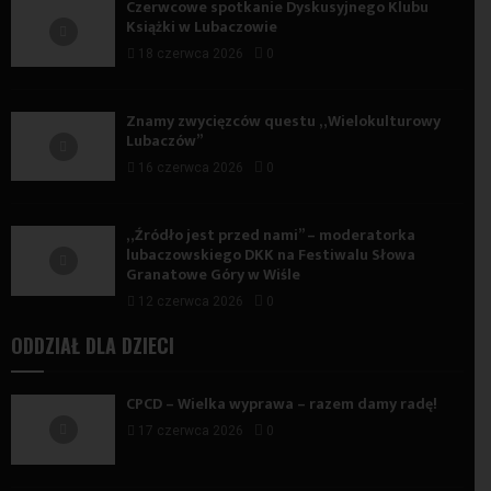
Czerwcowe spotkanie Dyskusyjnego Klubu
Książki w Lubaczowie
18 czerwca 2026
0
Znamy zwycięzców questu „Wielokulturowy
Lubaczów”
16 czerwca 2026
0
„Źródło jest przed nami” – moderatorka
lubaczowskiego DKK na Festiwalu Słowa
Granatowe Góry w Wiśle
12 czerwca 2026
0
ODDZIAŁ DLA DZIECI
CPCD – Wielka wyprawa – razem damy radę!
17 czerwca 2026
0