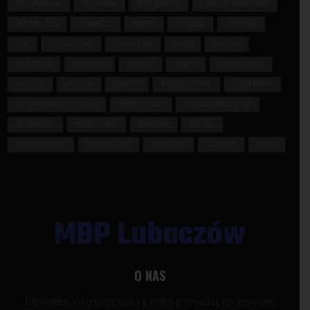
FOTOGRAFIA
HISTORIA
HOLOKAUST
II WOJNA ŚWIATOWA
INSPIRACJA
KONKURS
KRESY
KSIĄŻKA
KULTURA
LAS
LITERATURA
LUBACZÓW
LWÓW
MIŁOŚĆ
MŁODZIEŻ
NAGRODY
PAMIĘĆ
PASJA
PATRIOTYZM
POEZJA
POLSKA
POMOC
PRZEDSZKOLE
SPOTKANIE
SPOTKANIE AUTORSKIE
TWÓRCZOŚĆ
TYDZIEŃ BIBLIOTEK
UCZNIOWIE
WARSZTATY
WIERSZE
WOJNA
WSPOMNIENIA
WYDARZENIE
WYSTAWA
ZABAWA
ŻYDZI
MBP Lubaczów
O NAS
Biblioteka, instytucja kultury, która gromadzi, opracowuje,