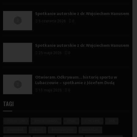
Spotkanie autorskie z dr. Wojciechem Hanusem
5 czerwca 2026
0
Spotkanie autorskie z dr. Wojciechem Hanusem
25 maja 2026
0
Otwieram. Odkrywam… historię sportu w
Lubaczowie – spotkanie z Józefem Dudą
15 maja 2026
0
TAGI
BIBLIOTEKA
BIBLIOTERAPIA
CPCD
CZYTANIE
DKK
DYSKUSJA
DZIECI
DZIEDZICTWO
EDUKACJA