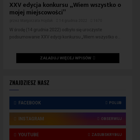
XXV edycja konkursu „Wiem wszystko o
mojej miejscowości”
przez
Małgorzata Hojdak
14 grudnia 2022
1670
W środę (14 grudnia 2022) odbyło się uroczyste
podsumowanie XXV edycji konkursu „Wiem wszystko o...
ZAŁADUJ WIĘCEJ WPISÓW
ZNAJDZIESZ NASZ
FACEBOOK
POLUB
INSTAGRAM
OBSERWUJ
YOUTUBE
ZASUBSKRYBUJ