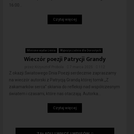
16:00...
Czytaj więcej
Minione wydarzenia
Wypożyczalnia dla Dorosłych
Wieczór poezji Patrycji Grandy
przez
Krzysztof Probola
7 marca 2025
112
Z okazji Światowego Dnia Poezji serdecznie zapraszamy
na wieczór autorski z Patrycją Grandą której tomik „Z
zakamarków serca” skłania do refleksji nad współczesnym
światem i czasami, które nas otaczają. Autorka...
Czytaj więcej