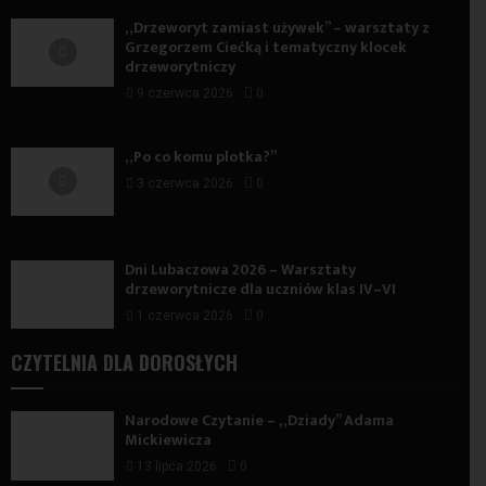
„Drzeworyt zamiast używek” – warsztaty z
Grzegorzem Ciećką i tematyczny klocek
drzeworytniczy
9 czerwca 2026
0
„Po co komu plotka?”
3 czerwca 2026
0
Dni Lubaczowa 2026 – Warsztaty
drzeworytnicze dla uczniów klas IV–VI
1 czerwca 2026
0
CZYTELNIA DLA DOROSŁYCH
Narodowe Czytanie – „Dziady” Adama
Mickiewicza
13 lipca 2026
0