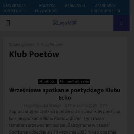
DEKLARACJA
POLITYKA
REGULAMIN
STANDARDY
DOSTĘPNOŚCI
PRYWATNOŚCI
OCHRONY DZIECI
PRIMARY
MENU
Strona główna
Klub Poetów
Klub Poetów
Aktualności
Minione wydarzenia
Wrześniowe spotkanie poetyckiego Klubu
Echo
przez
Krzysztof Probola
17 września 2025
77
Zapraszamy wszystkich poetów oraz miłośników poezji na
kolejne spotkanie Klubu Poetów „Echo”. Tym razem
tematem przewodnim będzie „Zatrzymane w czasie”.
Spotkanie odbędzie się 30 września 2025 roku o godzinie