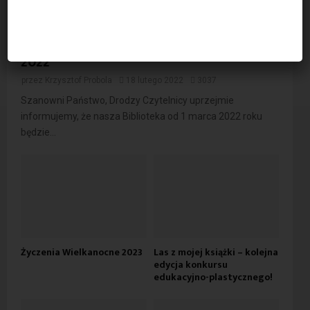
Godziny otwarcia Biblioteki od 1 marca
2022
przez
Krzysztof Probola
18 lutego 2022
3037
Szanowni Państwo, Drodzy Czytelnicy uprzejmie
informujemy, że nasza Biblioteka od 1 marca 2022 roku
będzie...
Życzenia Wielkanocne 2023
Las z mojej książki – kolejna
edycja konkursu
edukacyjno-plastycznego!