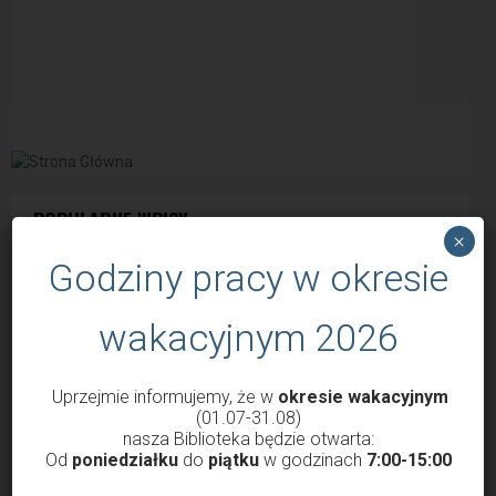
POPULARNE WPISY
×
Godziny pracy w okresie
wakacyjnym 2026
Uprzejmie informujemy, że w
okresie wakacyjnym
(01.07-31.08)
nasza Biblioteka będzie otwarta:
Od
poniedziałku
do
piątku
w godzinach
7:00-15:00