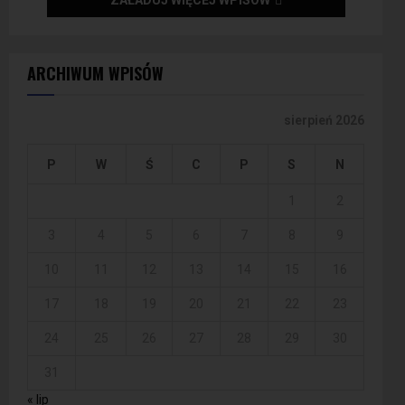
ZAŁADUJ WIĘCEJ WPISÓW
ARCHIWUM WPISÓW
sierpień 2026
P
W
Ś
C
P
S
N
1
2
3
4
5
6
7
8
9
10
11
12
13
14
15
16
17
18
19
20
21
22
23
24
25
26
27
28
29
30
31
« lip