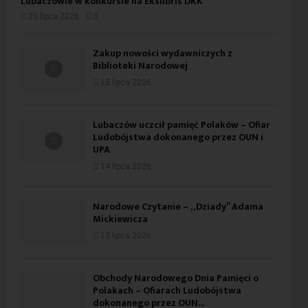
Lubaczowie w konkursie na Ekslibris DKK
23 lipca 2026
0
Zakup nowości wydawniczych z
Biblioteki Narodowej
15 lipca 2026
Lubaczów uczcił pamięć Polaków – Ofiar
Ludobójstwa dokonanego przez OUN i
UPA
14 lipca 2026
Narodowe Czytanie – „Dziady” Adama
Mickiewicza
13 lipca 2026
Obchody Narodowego Dnia Pamięci o
Polakach – Ofiarach Ludobójstwa
dokonanego przez OUN...