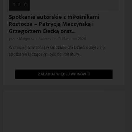
Spotkanie autorskie z miłośnikami
Roztocza – Patrycją Maczyńską i
Grzegorzem Ciećką oraz...
przez
Małgorzata Świerczek
19 marca 2026
W środę (18 marca) w Oddziale dla Dzieci odbyło się
spotkanie łączące miłość do literatury...
ZAŁADUJ WIĘCEJ WPISÓW