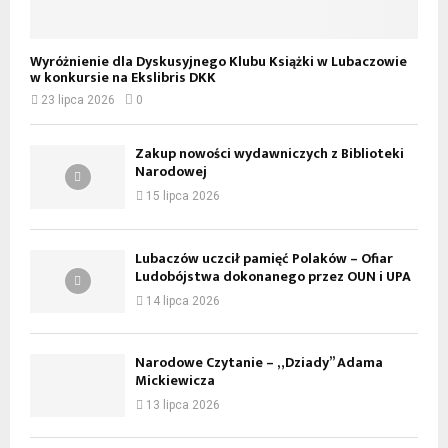
Wyróżnienie dla Dyskusyjnego Klubu Książki w Lubaczowie
w konkursie na Ekslibris DKK
23 lipca 2026
0
Zakup nowości wydawniczych z Biblioteki
Narodowej
15 lipca 2026
Lubaczów uczcił pamięć Polaków – Ofiar
Ludobójstwa dokonanego przez OUN i UPA
14 lipca 2026
Narodowe Czytanie – „Dziady” Adama
Mickiewicza
13 lipca 2026