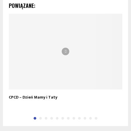
POWIĄZANE:
CPCD – Dzień Mamy i Taty
C