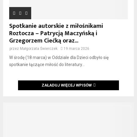
Spotkanie autorskie z miłośnikami
Roztocza – Patrycją Maczyńską i
Grzegorzem Ciećką oraz...
przez
Małgorzata Świerczek
19 marca 2026
W środę (18 marca) w Oddziale dla Dzieci odbyło się
spotkanie łączące miłość do literatury...
ZAŁADUJ WIĘCEJ WPISÓW