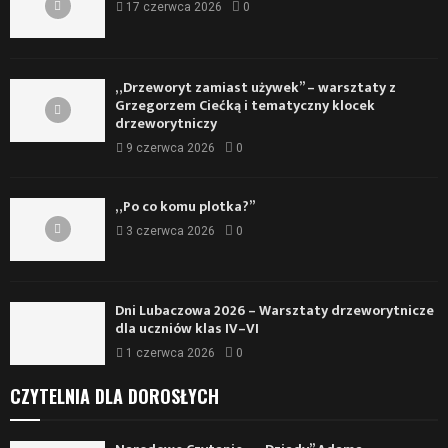
17 czerwca 2026
0
„Drzeworyt zamiast używek” – warsztaty z
Grzegorzem Ciećką i tematyczny klocek
drzeworytniczy
9 czerwca 2026
0
„Po co komu plotka?”
3 czerwca 2026
0
Dni Lubaczowa 2026 – Warsztaty drzeworytnicze
dla uczniów klas IV–VI
1 czerwca 2026
0
CZYTELNIA DLA DOROSŁYCH