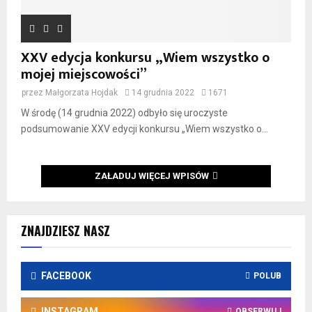
XXV edycja konkursu „Wiem wszystko o
mojej miejscowości”
przez
Małgorzata Hojdak
14 grudnia 2022
1671
W środę (14 grudnia 2022) odbyło się uroczyste
podsumowanie XXV edycji konkursu „Wiem wszystko o...
ZAŁADUJ WIĘCEJ WPISÓW
ZNAJDZIESZ NASZ
FACEBOOK
POLUB
INSTAGRAM
OBSERWUJ