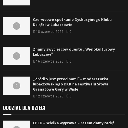
Czerwcowe spotkanie Dyskusyjnego Klubu
Książki w Lubaczowie
18 czerwca 2026
0
Znamy zwycięzców questu „Wielokulturowy
Lubaczów”
16 czerwca 2026
0
„Źródło jest przed nami” – moderatorka
lubaczowskiego DKK na Festiwalu Słowa
Granatowe Góry w Wiśle
12 czerwca 2026
0
ODDZIAŁ DLA DZIECI
CPCD – Wielka wyprawa – razem damy radę!