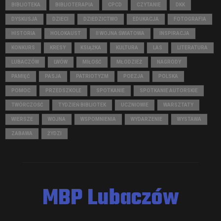
BIBLIOTEKA
BIBLIOTERAPIA
CPCD
CZYTANIE
DKK
DYSKUSJA
DZIECI
DZIEDZICTWO
EDUKACJA
FOTOGRAFIA
HISTORIA
HOLOKAUST
II WOJNA ŚWIATOWA
INSPIRACJA
KONKURS
KRESY
KSIĄŻKA
KULTURA
LAS
LITERATURA
LUBACZÓW
LWÓW
MIŁOŚĆ
MŁODZIEŻ
NAGRODY
PAMIĘĆ
PASJA
PATRIOTYZM
POEZJA
POLSKA
POMOC
PRZEDSZKOLE
SPOTKANIE
SPOTKANIE AUTORSKIE
TWÓRCZOŚĆ
TYDZIEŃ BIBLIOTEK
UCZNIOWIE
WARSZTATY
WIERSZE
WOJNA
WSPOMNIENIA
WYDARZENIE
WYSTAWA
ZABAWA
ŻYDZI
MBP Lubaczów