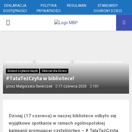
DEKLARACJA
POLITYKA
REGULAMIN
STANDARDY
DOSTĘPNOŚCI
PRYWATNOŚCI
OCHRONY DZIECI
PRIMARY
MENU
Strona główna
Oddział dla Dzieci
#TataTeżCzyta w bibliotece!
Głośne czytanie bajek
Oddział dla Dzieci
#TataTeżCzyta w bibliotece!
przez
Małgorzata Świerczek
17 czerwca 2025
101
Dzisiaj (17 czerwca) w naszej bibliotece odbyło się
wyjątkowe spotkanie w ramach ogólnopolskiej
kampanii promującej czytelnictwo – # TataTeżCzyta.