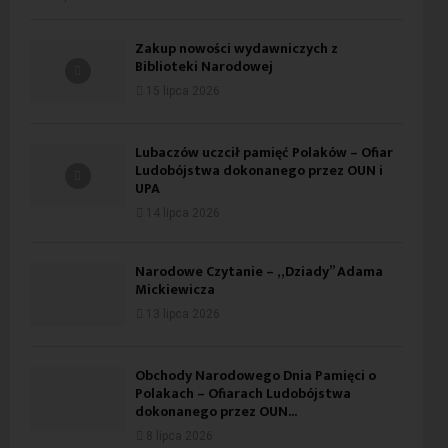
Zakup nowości wydawniczych z
Biblioteki Narodowej
15 lipca 2026
Lubaczów uczcił pamięć Polaków – Ofiar
Ludobójstwa dokonanego przez OUN i
UPA
14 lipca 2026
Narodowe Czytanie – „Dziady” Adama
Mickiewicza
13 lipca 2026
Obchody Narodowego Dnia Pamięci o
Polakach – Ofiarach Ludobójstwa
dokonanego przez OUN...
8 lipca 2026