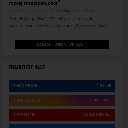
mojej miejscowości”
przez
Małgorzata Hojdak
14 grudnia 2022
1671
W środę (14 grudnia 2022) odbyło się uroczyste
podsumowanie XXV edycji konkursu „Wiem wszystko o...
ZAŁADUJ WIĘCEJ WPISÓW
ZNAJDZIESZ NASZ
FACEBOOK
POLUB
INSTAGRAM
OBSERWUJ
YOUTUBE
ZASUBSKRYBUJ