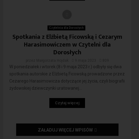
Czytelnia dla Dorosłych
Spotkania z Elżbietą Ficowską i Cezarym
Harasimowiczem w Czytelni dla
Dorosłych
przez
Małgorzata Hojdak
9 maja 2023
809
W poniedziałek i wtorek (8 i 9 maja 2023 r.) odbyły się dwa
spotkania autorskie z Elżbietą Ficowską prowadzone przez
Cezarego Harasimowicza dotyczące jej życia, czyli biografii
żydowskiej dziewczynki uratowanej...
Czytaj więcej
ZAŁADUJ WIĘCEJ WPISÓW