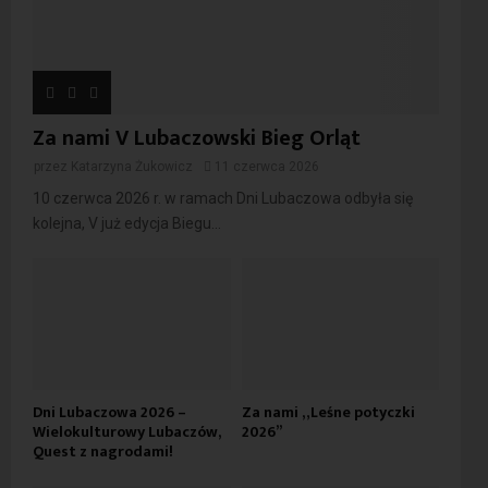
Za nami V Lubaczowski Bieg Orląt
przez
Katarzyna Żukowicz
11 czerwca 2026
10 czerwca 2026 r. w ramach Dni Lubaczowa odbyła się
kolejna, V już edycja Biegu...
Dni Lubaczowa 2026 –
Za nami „Leśne potyczki
Wielokulturowy Lubaczów,
2026”
Quest z nagrodami!