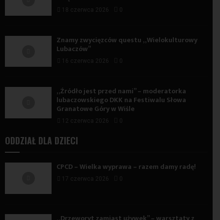
18 czerwca 2026
0
Znamy zwycięzców questu „Wielokulturowy
Lubaczów”
16 czerwca 2026
0
„Źródło jest przed nami” – moderatorka
lubaczowskiego DKK na Festiwalu Słowa
Granatowe Góry w Wiśle
12 czerwca 2026
0
ODDZIAŁ DLA DZIECI
CPCD – Wielka wyprawa – razem damy radę!
17 czerwca 2026
0
„Drzeworyt zamiast używek” – warsztaty z