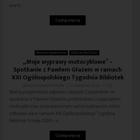
warto...
Czytaj więcej
Minione wydarzenia
Oddział dla Dzieci
„Moje wyprawy motocyklowe” –
Spotkanie z Pawłem Głazem w ramach
XXI Ogólnopolskiego Tygodnia Bibliotek
przez
Krzysztof Probola
26 kwietnia 2024
155
Mamy przyjemność zaprosić naszych Czytelników na
spotkanie z Pawłem Głazem, podróżnikiem, pasjonatem
motocykli oraz doświadczonym samorządowcem, które
odbędzie się w ramach XXI Ogólnopolskiego Tygodnia
Bibliotek 9 maja 2024 r. o...
Czytaj więcej