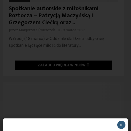
Spotkanie autorskie z miłośnikami
Roztocza – Patrycją Maczyńską i
Grzegorzem Ciećką oraz...
przez
Małgorzata Świerczek
19 marca 2026
W środę (18 marca) w Oddziale dla Dzieci odbyło się
spotkanie łączące miłość do literatury...
ZAŁADUJ WIĘCEJ WPISÓW
×