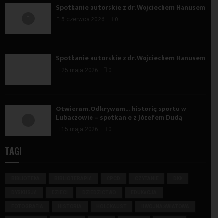
Spotkanie autorskie z dr. Wojciechem Hanusem
5 czerwca 2026
0
Spotkanie autorskie z dr. Wojciechem Hanusem
25 maja 2026
0
Otwieram. Odkrywam… historię sportu w
Lubaczowie – spotkanie z Józefem Dudą
15 maja 2026
0
TAGI
BIBLIOTEKA
BIBLIOTERAPIA
CPCD
CZYTANIE
DKK
DYSKUSJA
DZIECI
DZIEDZICTWO
EDUKACJA
FOTOGRAFIA
HISTORIA
HOLOKAUST
II WOJNA ŚWIATOWA