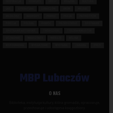
INSPIRACJA
KONKURS
KRESY
KSIĄŻKA
KULTURA
LAS
LITERATURA
LUBACZÓW
LWÓW
MIŁOŚĆ
MŁODZIEŻ
NAGRODY
PAMIĘĆ
PASJA
PATRIOTYZM
POEZJA
POLSKA
POMOC
PRZEDSZKOLE
SPOTKANIE
SPOTKANIE AUTORSKIE
TWÓRCZOŚĆ
TYDZIEŃ BIBLIOTEK
UCZNIOWIE
WARSZTATY
WIERSZE
WOJNA
WSPOMNIENIA
WYDARZENIE
WYSTAWA
ZABAWA
ŻYDZI
MBP Lubaczów
O NAS
Biblioteka, instytucja kultury, która gromadzi, opracowuje,
przechowuje i udostępnia księgozbiory.