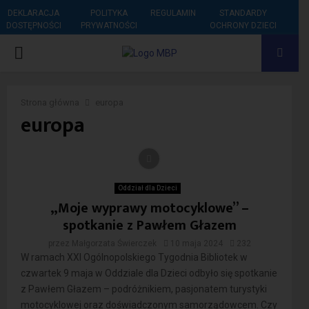
DEKLARACJA
POLITYKA
REGULAMIN
STANDARDY
DOSTĘPNOŚCI
PRYWATNOŚCI
OCHRONY DZIECI
PRIMARY
MENU
Strona główna
europa
europa
Oddział dla Dzieci
„Moje wyprawy motocyklowe” –
spotkanie z Pawłem Głazem
przez
Małgorzata Świerczek
10 maja 2024
232
W ramach XXI Ogólnopolskiego Tygodnia Bibliotek w
czwartek 9 maja w Oddziale dla Dzieci odbyło się spotkanie
z Pawłem Głazem – podróżnikiem, pasjonatem turystyki
motocyklowej oraz doświadczonym samorządowcem. Czy