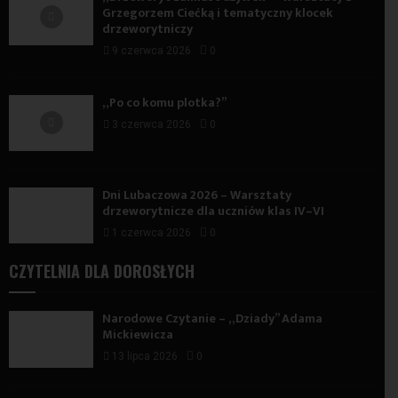
Grzegorzem Ciećką i tematyczny klocek
drzeworytniczy
9 czerwca 2026
0
„Po co komu plotka?”
3 czerwca 2026
0
Dni Lubaczowa 2026 – Warsztaty
drzeworytnicze dla uczniów klas IV–VI
1 czerwca 2026
0
CZYTELNIA DLA DOROSŁYCH
Narodowe Czytanie – „Dziady” Adama
Mickiewicza
13 lipca 2026
0