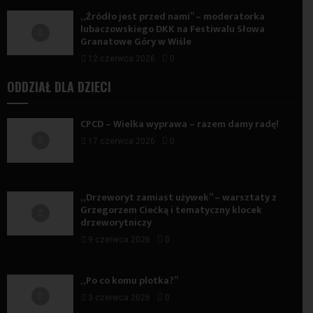
„Źródło jest przed nami” – moderatorka
lubaczowskiego DKK na Festiwalu Słowa
Granatowe Góry w Wiśle
12 czerwca 2026
0
ODDZIAŁ DLA DZIECI
CPCD – Wielka wyprawa – razem damy radę!
17 czerwca 2026
0
„Drzeworyt zamiast używek” – warsztaty z
Grzegorzem Ciećką i tematyczny klocek
drzeworytniczy
9 czerwca 2026
0
„Po co komu plotka?”
3 czerwca 2026
0