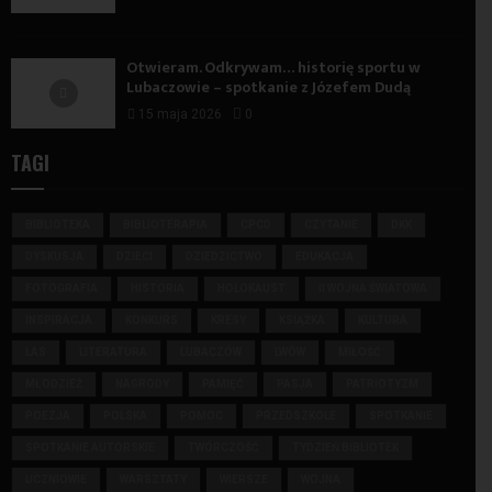
Otwieram. Odkrywam… historię sportu w
Lubaczowie – spotkanie z Józefem Dudą
15 maja 2026
0
TAGI
BIBLIOTEKA
BIBLIOTERAPIA
CPCD
CZYTANIE
DKK
DYSKUSJA
DZIECI
DZIEDZICTWO
EDUKACJA
FOTOGRAFIA
HISTORIA
HOLOKAUST
II WOJNA ŚWIATOWA
INSPIRACJA
KONKURS
KRESY
KSIĄŻKA
KULTURA
LAS
LITERATURA
LUBACZÓW
LWÓW
MIŁOŚĆ
MŁODZIEŻ
NAGRODY
PAMIĘĆ
PASJA
PATRIOTYZM
POEZJA
POLSKA
POMOC
PRZEDSZKOLE
SPOTKANIE
SPOTKANIE AUTORSKIE
TWÓRCZOŚĆ
TYDZIEŃ BIBLIOTEK
UCZNIOWIE
WARSZTATY
WIERSZE
WOJNA