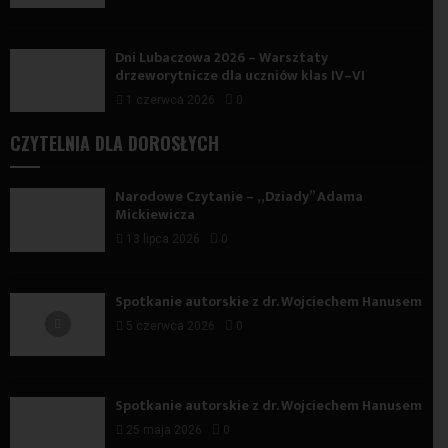
Dni Lubaczowa 2026 – Warsztaty
drzeworytnicze dla uczniów klas IV–VI
1 czerwca 2026
0
CZYTELNIA DLA DOROSŁYCH
Narodowe Czytanie – „Dziady” Adama
Mickiewicza
13 lipca 2026
0
Spotkanie autorskie z dr. Wojciechem Hanusem
5 czerwca 2026
0
Spotkanie autorskie z dr. Wojciechem Hanusem
25 maja 2026
0