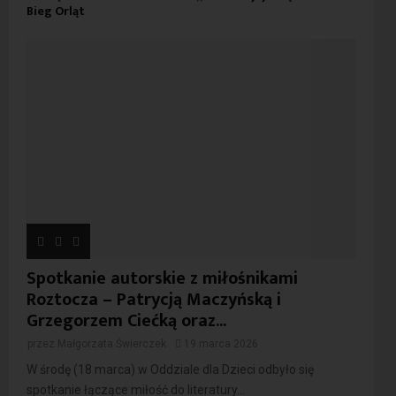
Bieg Orląt
Spotkanie autorskie z miłośnikami
Roztocza – Patrycją Maczyńską i
Grzegorzem Ciećką oraz...
przez
Małgorzata Świerczek
19 marca 2026
W środę (18 marca) w Oddziale dla Dzieci odbyło się
spotkanie łączące miłość do literatury...