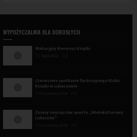
WYPOŻYCZALNIA DLA DOROSŁYCH
Wakacyjny Kiermasz Książki
1 lipca 2026
0
Czerwcowe spotkanie Dyskusyjnego Klubu
Książki w Lubaczowie
18 czerwca 2026
0
Znamy zwycięzców questu „Wielokulturowy
Lubaczów”
16 czerwca 2026
0