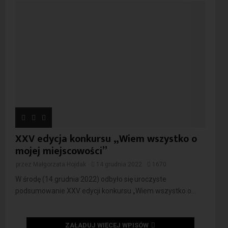
XXV edycja konkursu „Wiem wszystko o
mojej miejscowości”
przez
Małgorzata Hojdak
14 grudnia 2022
1670
W środę (14 grudnia 2022) odbyło się uroczyste
podsumowanie XXV edycji konkursu „Wiem wszystko o...
ZAŁADUJ WIĘCEJ WPISÓW