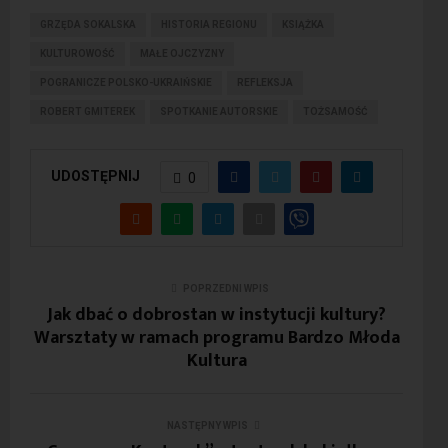
GRZĘDA SOKALSKA
HISTORIA REGIONU
KSIĄŻKA
KULTUROWOŚĆ
MAŁE OJCZYZNY
POGRANICZE POLSKO-UKRAIŃSKIE
REFLEKSJA
ROBERT GMITEREK
SPOTKANIE AUTORSKIE
TOŻSAMOŚĆ
UDOSTĘPNIJ
0
POPRZEDNI WPIS
Jak dbać o dobrostan w instytucji kultury?
Warsztaty w ramach programu Bardzo Młoda
Kultura
NASTĘPNY WPIS