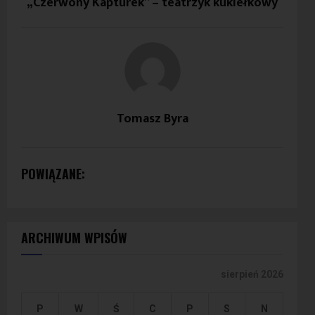
„Czerwony Kapturek” – teatrzyk kukiełkowy
Tomasz Byra
POWIĄZANE:
ARCHIWUM WPISÓW
sierpień 2026
P
W
Ś
C
P
S
N