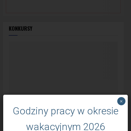
KONKURSY
×
Godziny pracy w okresie
Za nami V Lubaczowski Bieg Orląt
wakacyjnym 2026
przez
Katarzyna Żukowicz
11 czerwca 2026