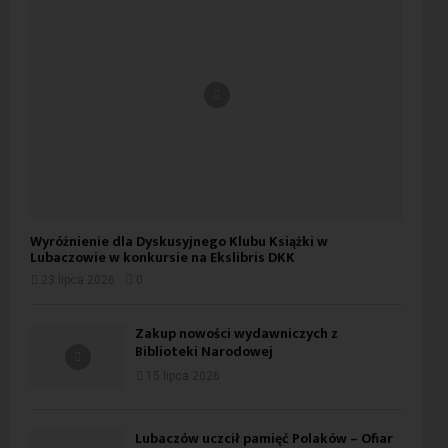
Wyróżnienie dla Dyskusyjnego Klubu Książki w
Lubaczowie w konkursie na Ekslibris DKK
23 lipca 2026
0
Zakup nowości wydawniczych z
Biblioteki Narodowej
15 lipca 2026
Lubaczów uczcił pamięć Polaków – Ofiar