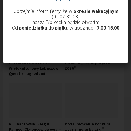
10 czerwca 2026 r. w ramach Dni Lubaczowa odbyła się
Uprzejmie informujemy, że w
okresie wakacyjnym
kolejna, V już edycja Biegu...
(01.07-31.08)
nasza Biblioteka będzie otwarta:
Od
poniedziałku
do
piątku
w godzinach
7:00-15:00
Dni Lubaczowa 2026 –
Za nami „Leśne potyczki
Wielokulturowy Lubaczów,
2026”
Quest z nagrodami!
V Lubaczowski Bieg Ku
Podsumowanie konkursu
Pamięci Obrońców Lwowa –
„Las z mojej książki”