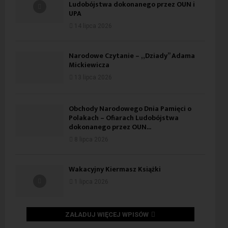
Ludobójstwa dokonanego przez OUN i
UPA
14 lipca 2026
Narodowe Czytanie – „Dziady” Adama
Mickiewicza
13 lipca 2026
Obchody Narodowego Dnia Pamięci o
Polakach – Ofiarach Ludobójstwa
dokonanego przez OUN...
8 lipca 2026
Wakacyjny Kiermasz Książki
1 lipca 2026
ZAŁADUJ WIĘCEJ WPISÓW