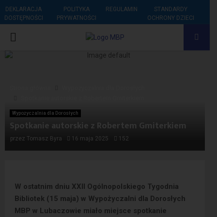
DEKLARACJA
POLITYKA
REGULAMIN
STANDARDY
DOSTĘPNOŚCI
PRYWATNOŚCI
OCHRONY DZIECI
PRIMARY
MENU
Strona główna
Wypożyczalnia dla Dorosłych
Spotkanie autorskie z Robertem Gmiterkiem
Wypożyczalnia dla Dorosłych
Spotkanie autorskie z Robertem Gmiterkiem
przez
Tomasz Byra
16 maja 2025
152
W ostatnim dniu XXII Ogólnopolskiego Tygodnia
Bibliotek (15 maja) w Wypożyczalni dla Dorosłych
MBP w Lubaczowie miało miejsce spotkanie