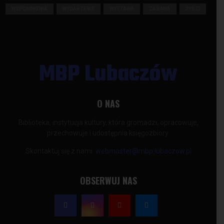
WSPOMNIENIA
WYDARZENIE
WYSTAWA
ZABAWA
ŻYDZI
MBP Lubaczów
O NAS
Biblioteka, instytucja kultury, która gromadzi, opracowuje,
przechowuje i udostępnia księgozbiory.
Skontaktuj się z nami:
webmaster@mbp.lubaczow.pl
OBSERWUJ NAS