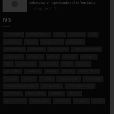
Lubaczowie – spotkanie z Józefem Dudą
15 maja 2026
0
TAGI
BIBLIOTEKA
BIBLIOTERAPIA
CPCD
CZYTANIE
DKK
DYSKUSJA
DZIECI
DZIEDZICTWO
EDUKACJA
FOTOGRAFIA
HISTORIA
HOLOKAUST
II WOJNA ŚWIATOWA
INSPIRACJA
KONKURS
KRESY
KSIĄŻKA
KULTURA
LAS
LITERATURA
LUBACZÓW
LWÓW
MIŁOŚĆ
MŁODZIEŻ
NAGRODY
PAMIĘĆ
PASJA
PATRIOTYZM
POEZJA
POLSKA
POMOC
PRZEDSZKOLE
SPOTKANIE
SPOTKANIE AUTORSKIE
TWÓRCZOŚĆ
TYDZIEŃ BIBLIOTEK
UCZNIOWIE
WARSZTATY
WIERSZE
WOJNA
WSPOMNIENIA
WYDARZENIE
WYSTAWA
ZABAWA
ŻYDZI