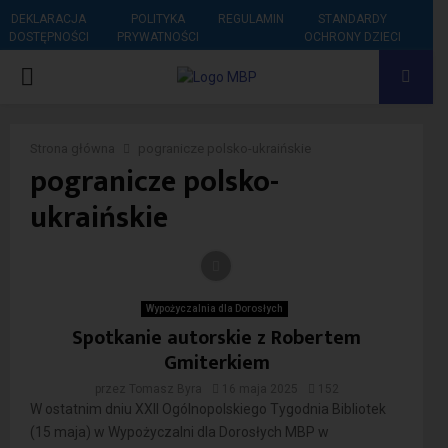
DEKLARACJA
POLITYKA
REGULAMIN
STANDARDY
DOSTĘPNOŚCI
PRYWATNOŚCI
OCHRONY DZIECI
PRIMARY
MENU
Strona główna
pogranicze polsko-ukraińskie
pogranicze polsko-
ukraińskie
Wypożyczalnia dla Dorosłych
Spotkanie autorskie z Robertem
Gmiterkiem
przez
Tomasz Byra
16 maja 2025
152
W ostatnim dniu XXII Ogólnopolskiego Tygodnia Bibliotek
(15 maja) w Wypożyczalni dla Dorosłych MBP w