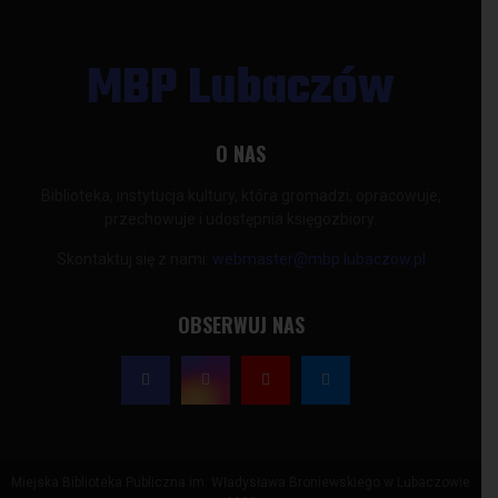
MBP Lubaczów
O NAS
Biblioteka, instytucja kultury, która gromadzi, opracowuje,
przechowuje i udostępnia księgozbiory.
Skontaktuj się z nami:
webmaster@mbp.lubaczow.pl
OBSERWUJ NAS
Miejska Biblioteka Publiczna im. Władysława Broniewskiego w Lubaczowie