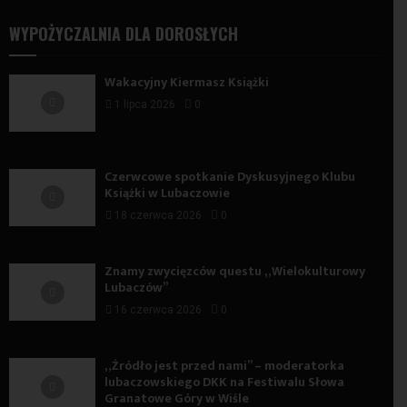
WYPOŻYCZALNIA DLA DOROSŁYCH
Wakacyjny Kiermasz Książki
1 lipca 2026
0
Czerwcowe spotkanie Dyskusyjnego Klubu
Książki w Lubaczowie
18 czerwca 2026
0
Znamy zwycięzców questu „Wielokulturowy
Lubaczów”
16 czerwca 2026
0
„Źródło jest przed nami” – moderatorka
lubaczowskiego DKK na Festiwalu Słowa
Granatowe Góry w Wiśle