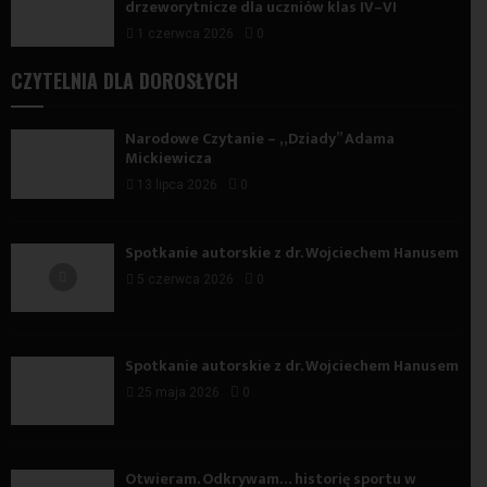
drzeworytnicze dla uczniów klas IV–VI
1 czerwca 2026
0
CZYTELNIA DLA DOROSŁYCH
Narodowe Czytanie – „Dziady” Adama
Mickiewicza
13 lipca 2026
0
Spotkanie autorskie z dr. Wojciechem Hanusem
5 czerwca 2026
0
Spotkanie autorskie z dr. Wojciechem Hanusem
25 maja 2026
0
Otwieram. Odkrywam… historię sportu w