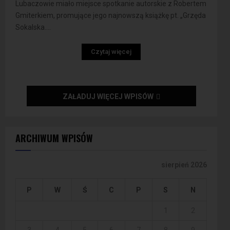
Lubaczowie miało miejsce spotkanie autorskie z Robertem
Gmiterkiem, promujące jego najnowszą książkę pt. „Grzęda
Sokalska....
Czytaj więcej
ZAŁADUJ WIĘCEJ WPISÓW
ARCHIWUM WPISÓW
sierpień 2026
P
W
Ś
C
P
S
N
1
2