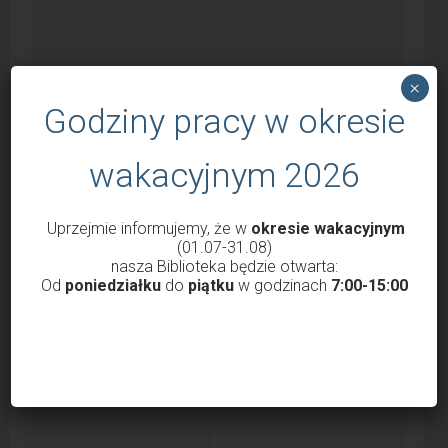
×
Godziny pracy w okresie
wakacyjnym 2026
Uprzejmie informujemy, że w
okresie wakacyjnym
Godziny otwarcia Biblioteki od 1 marca
(01.07-31.08)
nasza Biblioteka będzie otwarta:
2022
Od
poniedziałku
do
piątku
w godzinach
7:00-15:00
przez
Krzysztof Probola
18 lutego 2022
3038
Szanowni Państwo, Drodzy Czytelnicy uprzejmie
informujemy, że nasza Biblioteka od 1 marca 2022 roku
będzie...