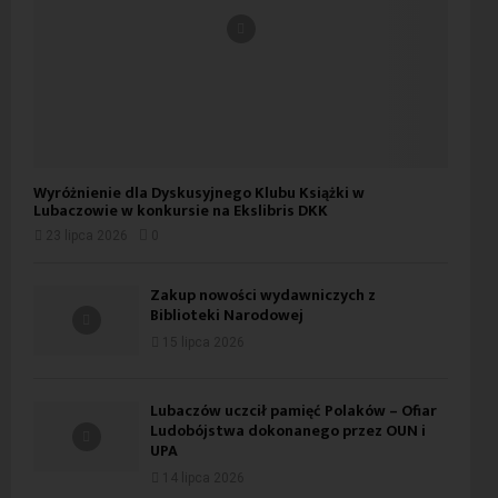
Wyróżnienie dla Dyskusyjnego Klubu Książki w
Lubaczowie w konkursie na Ekslibris DKK
23 lipca 2026
0
Zakup nowości wydawniczych z
Biblioteki Narodowej
15 lipca 2026
Lubaczów uczcił pamięć Polaków – Ofiar
Ludobójstwa dokonanego przez OUN i
UPA
14 lipca 2026