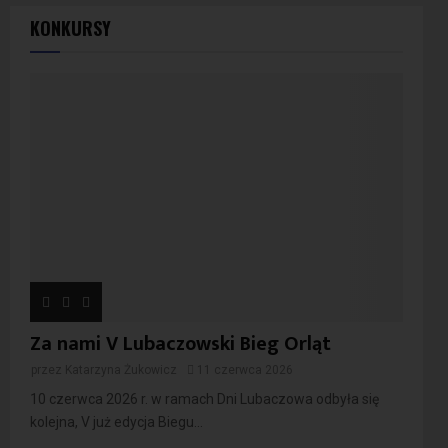
KONKURSY
Za nami V Lubaczowski Bieg Orląt
przez
Katarzyna Żukowicz
11 czerwca 2026
10 czerwca 2026 r. w ramach Dni Lubaczowa odbyła się
kolejna, V już edycja Biegu...