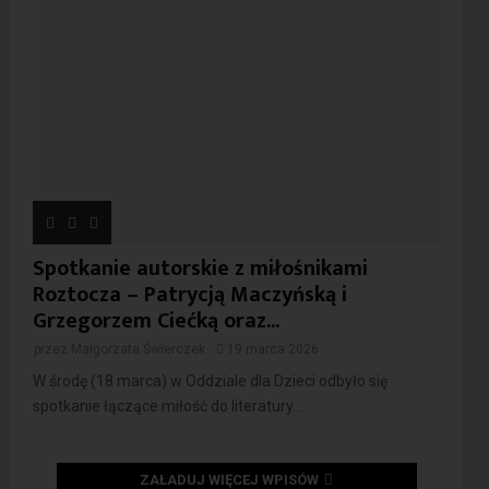
Spotkanie autorskie z miłośnikami
Roztocza – Patrycją Maczyńską i
Grzegorzem Ciećką oraz...
przez
Małgorzata Świerczek
19 marca 2026
W środę (18 marca) w Oddziale dla Dzieci odbyło się
spotkanie łączące miłość do literatury...
ZAŁADUJ WIĘCEJ WPISÓW