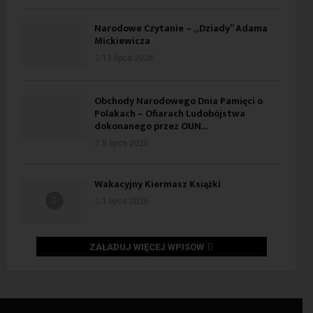
Narodowe Czytanie – „Dziady” Adama
Mickiewicza
13 lipca 2026
Obchody Narodowego Dnia Pamięci o
Polakach – Ofiarach Ludobójstwa
dokonanego przez OUN...
8 lipca 2026
Wakacyjny Kiermasz Książki
1 lipca 2026
ZAŁADUJ WIĘCEJ WPISÓW