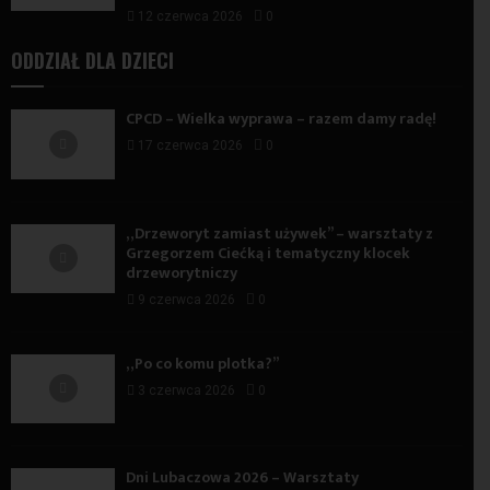
12 czerwca 2026
0
ODDZIAŁ DLA DZIECI
CPCD – Wielka wyprawa – razem damy radę!
17 czerwca 2026
0
„Drzeworyt zamiast używek” – warsztaty z
Grzegorzem Ciećką i tematyczny klocek
drzeworytniczy
9 czerwca 2026
0
„Po co komu plotka?”
3 czerwca 2026
0
Dni Lubaczowa 2026 – Warsztaty