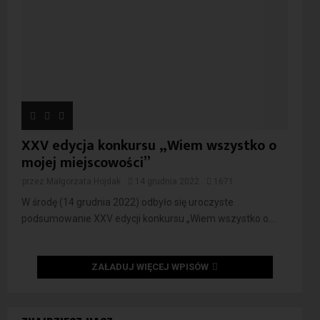
XXV edycja konkursu „Wiem wszystko o
mojej miejscowości”
przez
Małgorzata Hojdak
14 grudnia 2022
1671
W środę (14 grudnia 2022) odbyło się uroczyste
podsumowanie XXV edycji konkursu „Wiem wszystko o...
ZAŁADUJ WIĘCEJ WPISÓW