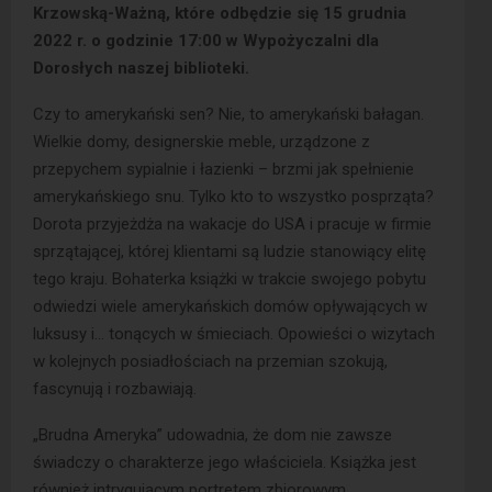
Krzowską-Ważną, które odbędzie się 15 grudnia
2022 r. o godzinie 17:00 w Wypożyczalni dla
Dorosłych naszej biblioteki.
Czy to amerykański sen? Nie, to amerykański bałagan.
Wielkie domy, designerskie meble, urządzone z
przepychem sypialnie i łazienki – brzmi jak spełnienie
amerykańskiego snu. Tylko kto to wszystko posprząta?
Dorota przyjeżdża na wakacje do USA i pracuje w firmie
sprzątającej, której klientami są ludzie stanowiący elitę
tego kraju. Bohaterka książki w trakcie swojego pobytu
odwiedzi wiele amerykańskich domów opływających w
luksusy i… tonących w śmieciach. Opowieści o wizytach
w kolejnych posiadłościach na przemian szokują,
fascynują i rozbawiają.
„Brudna Ameryka” udowadnia, że dom nie zawsze
świadczy o charakterze jego właściciela. Książka jest
również intrygującym portretem zbiorowym