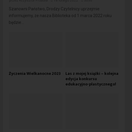
przez
Krzysztof Probola
18 lutego 2022
3036
Szanowni Państwo, Drodzy Czytelnicy uprzejmie
informujemy, że nasza Biblioteka od 1 marca 2022 roku
będzie...
Życzenia Wielkanocne 2023
Las z mojej książki – kolejna
edycja konkursu
edukacyjno-plastycznego!