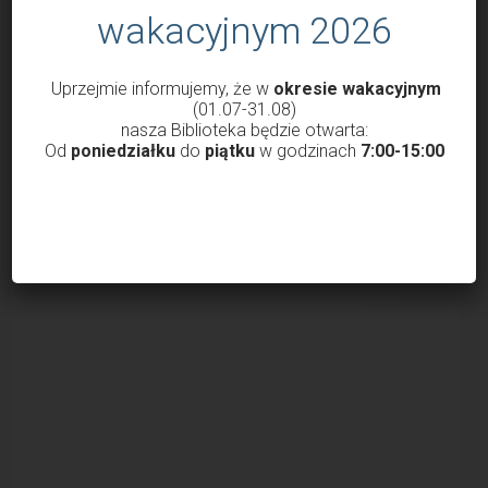
wakacyjnym 2026
przez
Małgorzata Świerczek
19 marca 2026
W środę (18 marca) w Oddziale dla Dzieci odbyło się
spotkanie łączące miłość do literatury...
Uprzejmie informujemy, że w
okresie wakacyjnym
(01.07-31.08)
nasza Biblioteka będzie otwarta:
Od
poniedziałku
do
piątku
w godzinach
7:00-15:00
ZAŁADUJ WIĘCEJ WPISÓW