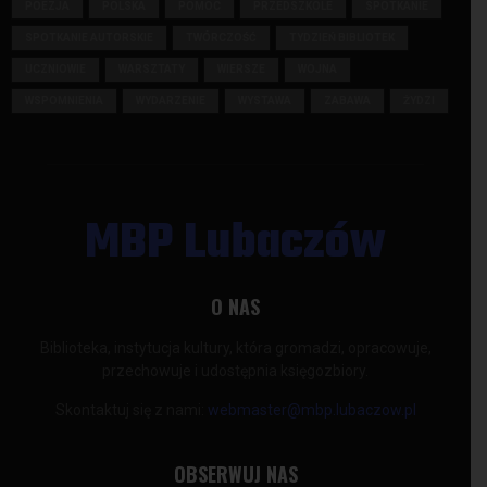
POEZJA
POLSKA
POMOC
PRZEDSZKOLE
SPOTKANIE
SPOTKANIE AUTORSKIE
TWÓRCZOŚĆ
TYDZIEŃ BIBLIOTEK
UCZNIOWIE
WARSZTATY
WIERSZE
WOJNA
WSPOMNIENIA
WYDARZENIE
WYSTAWA
ZABAWA
ŻYDZI
MBP Lubaczów
O NAS
Biblioteka, instytucja kultury, która gromadzi, opracowuje,
przechowuje i udostępnia księgozbiory.
Skontaktuj się z nami:
webmaster@mbp.lubaczow.pl
OBSERWUJ NAS