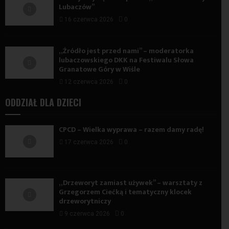
Lubaczów”
16 czerwca 2026
0
„Źródło jest przed nami” – moderatorka
lubaczowskiego DKK na Festiwalu Słowa
Granatowe Góry w Wiśle
12 czerwca 2026
0
ODDZIAŁ DLA DZIECI
CPCD – Wielka wyprawa – razem damy radę!
17 czerwca 2026
0
„Drzeworyt zamiast używek” – warsztaty z
Grzegorzem Ciećką i tematyczny klocek
drzeworytniczy
9 czerwca 2026
0