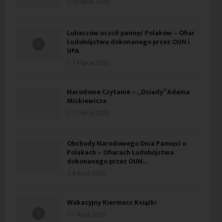
15 lipca 2026
Lubaczów uczcił pamięć Polaków – Ofiar
Ludobójstwa dokonanego przez OUN i
UPA
14 lipca 2026
Narodowe Czytanie – „Dziady” Adama
Mickiewicza
13 lipca 2026
Obchody Narodowego Dnia Pamięci o
Polakach – Ofiarach Ludobójstwa
dokonanego przez OUN...
8 lipca 2026
Wakacyjny Kiermasz Książki
1 lipca 2026