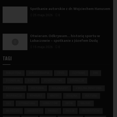
Spotkanie autorskie z dr. Wojciechem Hanusem
25 maja 2026
0
Otwieram. Odkrywam… historię sportu w
Lubaczowie – spotkanie z Józefem Dudą
15 maja 2026
0
TAGI
BIBLIOTEKA
BIBLIOTERAPIA
CPCD
CZYTANIE
DKK
DYSKUSJA
DZIECI
DZIEDZICTWO
EDUKACJA
FOTOGRAFIA
HISTORIA
HOLOKAUST
II WOJNA ŚWIATOWA
INSPIRACJA
KONKURS
KRESY
KSIĄŻKA
KULTURA
LAS
LITERATURA
LUBACZÓW
LWÓW
MIŁOŚĆ
MŁODZIEŻ
NAGRODY
PAMIĘĆ
PASJA
PATRIOTYZM