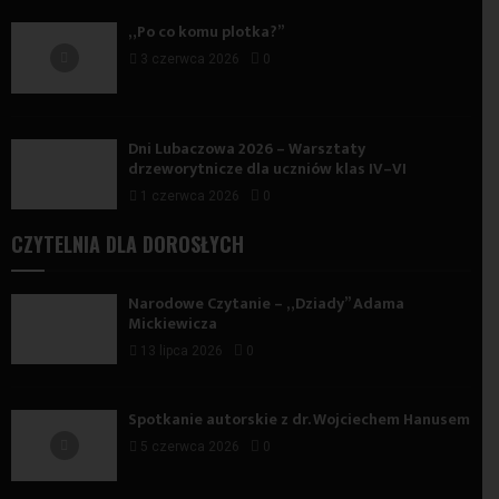
„Po co komu plotka?”
3 czerwca 2026
0
Dni Lubaczowa 2026 – Warsztaty
drzeworytnicze dla uczniów klas IV–VI
1 czerwca 2026
0
CZYTELNIA DLA DOROSŁYCH
Narodowe Czytanie – „Dziady” Adama
Mickiewicza
13 lipca 2026
0
Spotkanie autorskie z dr. Wojciechem Hanusem
5 czerwca 2026
0