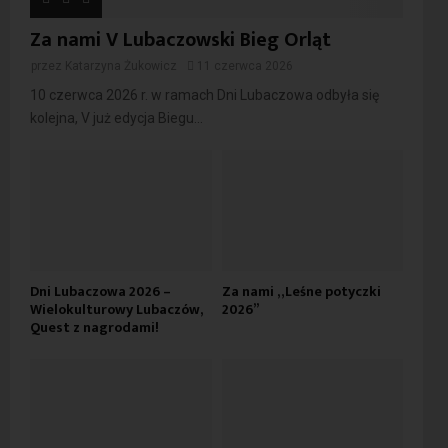
Za nami V Lubaczowski Bieg Orląt
przez
Katarzyna Żukowicz
11 czerwca 2026
10 czerwca 2026 r. w ramach Dni Lubaczowa odbyła się
kolejna, V już edycja Biegu...
Dni Lubaczowa 2026 –
Za nami „Leśne potyczki
Wielokulturowy Lubaczów,
2026”
Quest z nagrodami!