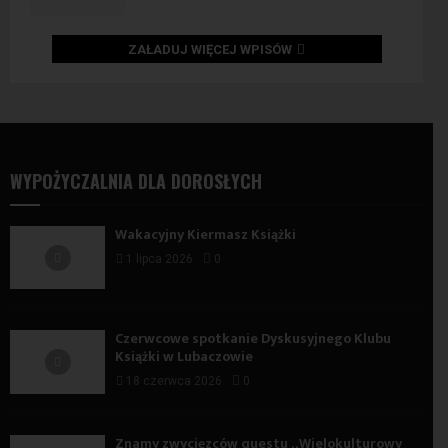
ZAŁADUJ WIĘCEJ WPISÓW
WYPOŻYCZALNIA DLA DOROSŁYCH
Wakacyjny Kiermasz Książki
1 lipca 2026
0
Czerwcowe spotkanie Dyskusyjnego Klubu
Książki w Lubaczowie
18 czerwca 2026
0
Znamy zwycięzców questu „Wielokulturowy