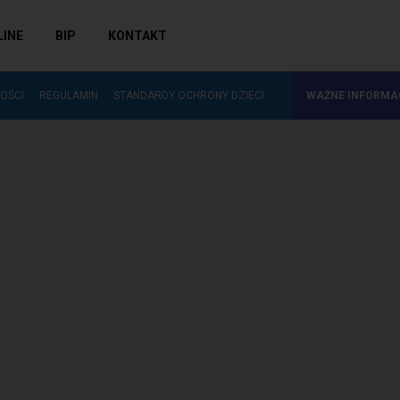
LINE
BIP
KONTAKT
ZAKUP NOWOŚCI WYDAWNICZYCH DO…
OŚCI
REGULAMIN
STANDARDY OCHRONY DZIECI
WAŻNE INFORMA