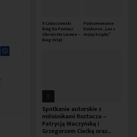
V Lubaczowski
Podsumowanie
Bieg Ku Pamięci
konkursu „Las z
Obrońców Lwowa –
mojej książki”
Bieg Orląt
y
t
Spotkanie autorskie z
miłośnikami Roztocza –
Patrycją Maczyńską i
Grzegorzem Ciećką oraz...