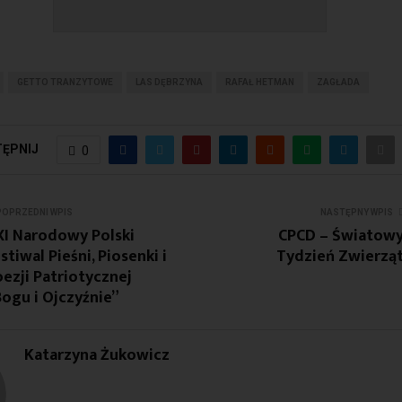
GETTO TRANZYTOWE
LAS DĘBRZYNA
RAFAŁ HETMAN
ZAGŁADA
ĘPNIJ
0
POPRZEDNI WPIS
NASTĘPNY WPIS
XI Narodowy Polski
CPCD – Światow
stiwal Pieśni, Piosenki i
Tydzień Zwierzą
ezji Patriotycznej
ogu i Ojczyźnie”
Katarzyna Żukowicz