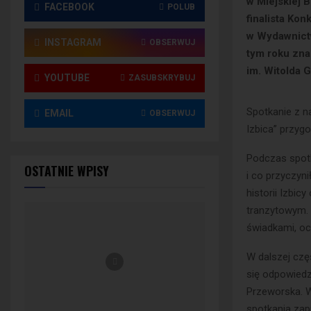
w Miejskiej 
FACEBOOK
POLUB
finalista Ko
w Wydawnictw
INSTAGRAM
OBSERWUJ
tym roku zna
im. Witolda 
YOUTUBE
ZASUBSKRYBUJ
Spotkanie z n
EMAIL
OBSERWUJ
Izbica” przyg
Podczas spotk
OSTATNIE WPISY
i co przyczyn
historii Izbi
tranzytowym. 
świadkami, oc
W dalszej czę
się odpowiedz
Przeworska. 
spotkania zap