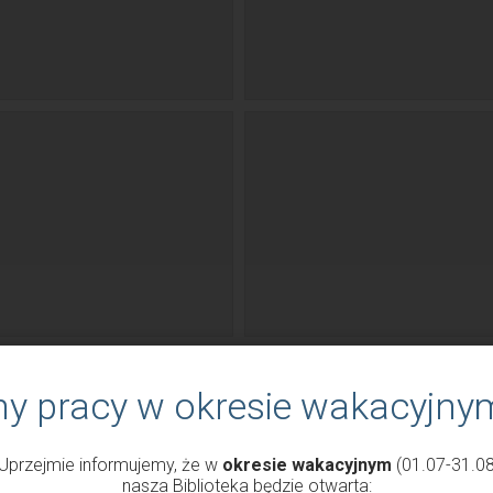
ny pracy w okresie wakacyjny
Uprzejmie informujemy, że w
okresie wakacyjnym
(01.07-31.08
nasza Biblioteka będzie otwarta: