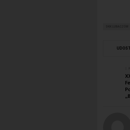
DKK LUBACZÓW
UDOST
X
Fe
Po
„B