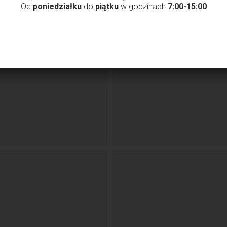
Od
poniedziałku
do
piątku
w godzinach
7:00-15:00