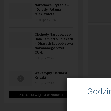
Narodowe Czytanie –
„Dziady” Adama
Mickiewicza
13 lipca 2026
Obchody Narodowego
Dnia Pamięci o Polakach
– Ofiarach Ludobójstwa
dokonanego przez
OUN...
8 lipca 2026
Wakacyjny Kiermasz
Książki
1 lipca 2026
Godzi
ZAŁADUJ WIĘCEJ WPISÓW