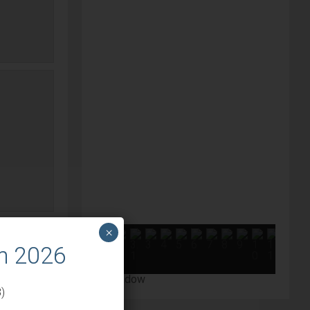
×
m 2026
)