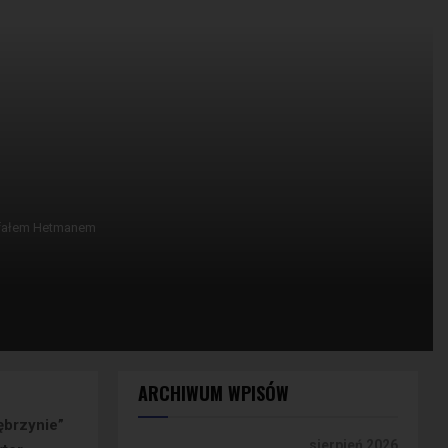
afałem Hetmanem
ARCHIWUM WPISÓW
ębrzynie”
sierpień 2026