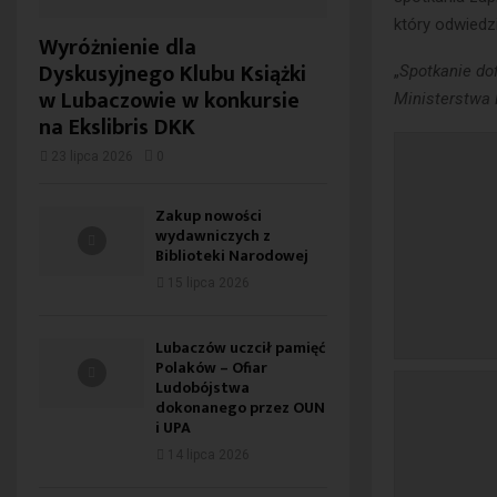
który odwiedz
Wyróżnienie dla
Dyskusyjnego Klubu Książki
„
Spotkanie do
w Lubaczowie w konkursie
Ministerstwa 
na Ekslibris DKK
23 lipca 2026
0
Zakup nowości
wydawniczych z
Biblioteki Narodowej
15 lipca 2026
Lubaczów uczcił pamięć
Polaków – Ofiar
Ludobójstwa
dokonanego przez OUN
i UPA
14 lipca 2026