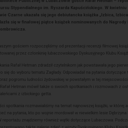
Bibliotece Publicznej w Lubaczowie gościł Rafał Hetman – repor
nkursu Stypendialnego im. Ryszarda Kapuścińskiego. W kwietniu
ie Czarne ukazała się jego debiutancka książka „Izbica, Izbica
lazła się w finałowej piątce książek nominowanych do Nagrody L
Gombrowicza.
aszym gościem rozpoczęliśmy od prezentacji recenzji filmowej książk
otowanej przez członkinię lubaczowskiego Dyskusyjnego Klubu Książk
ania Rafał Hetman zdradził czytelnikom jak powstawała jego pierw
iło się do wyboru tematu Zagłady. Odpowiadał na pytania dotyczące 
cy oraz pogromu ludności żydowskiej w powstałym w tej miejscowości
Rafał Hetman mówił także o swoich spotkaniach i rozmowach z ost
aleńcami z izbickiego getta.
ści spotkania rozmawialiśmy na temat najnowszej książki, w której a
ieć na pytania, kto po wojnie mordował w niewielkim lesie Dębrzyna
W reportażu znajdziemy również wątki dotyczące Lubaczowa. Podcz
rezentowano także galerię zdjęć z wizyty Dyskusyjnego Klubu Książki