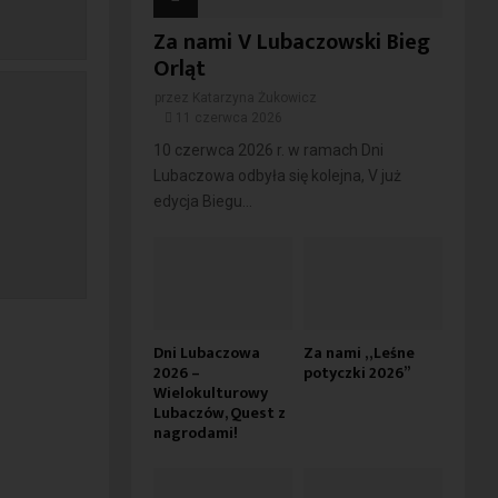
Za nami V Lubaczowski Bieg
Orląt
przez
Katarzyna Żukowicz
11 czerwca 2026
10 czerwca 2026 r. w ramach Dni
Lubaczowa odbyła się kolejna, V już
edycja Biegu...
Dni Lubaczowa
Za nami „Leśne
2026 –
potyczki 2026”
Wielokulturowy
Lubaczów, Quest z
nagrodami!