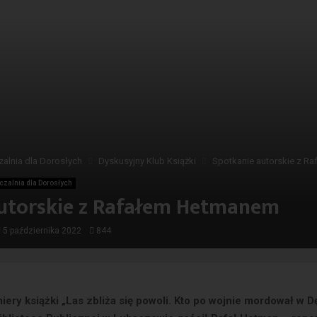
alnia dla Dorosłych
Dyskusyjny Klub Książki
Spotkanie autorskie z R
czalnia dla Dorosłych
utorskie z Rafałem Hetmanem
5 października 2022
844
iery książki „Las zbliża się powoli. Kto po wojnie mordował w D