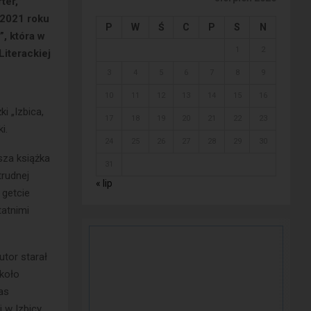
ter,
 2021 roku
P
W
Ś
C
P
S
N
”, która w
1
2
iterackiej
3
4
5
6
7
8
9
10
11
12
13
14
15
16
i „Izbica,
17
18
19
20
21
22
23
i.
24
25
26
27
28
29
30
sza książka
31
trudnej
« lip
 getcie
atnimi
utor starał
 koło
as
 w Izbicy,