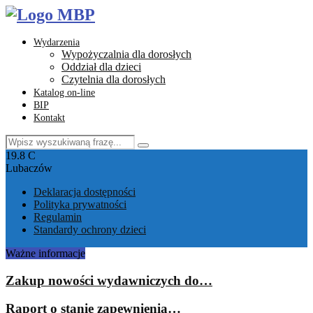
Wydarzenia
Wypożyczalnia dla dorosłych
Oddział dla dzieci
Czytelnia dla dorosłych
Katalog on-line
BIP
Kontakt
Search
Search
for:
Facebook
Instagram
Youtube
Email
19.8
C
Lubaczów
Deklaracja dostępności
Polityka prywatności
Regulamin
Standardy ochrony dzieci
Ważne informacje
Zakup nowości wydawniczych do…
Raport o stanie zapewnienia…