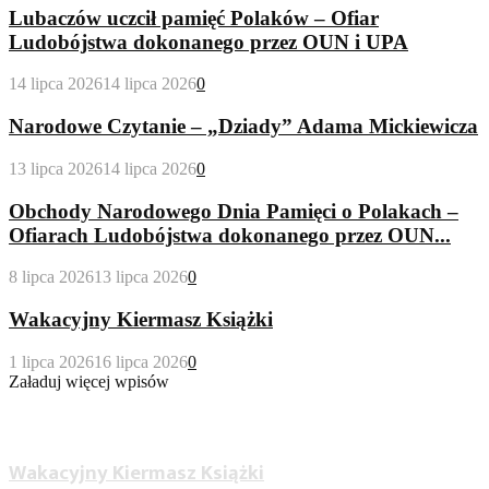
Lubaczów uczcił pamięć Polaków – Ofiar
Ludobójstwa dokonanego przez OUN i UPA
14 lipca 2026
14 lipca 2026
0
Narodowe Czytanie – „Dziady” Adama Mickiewicza
13 lipca 2026
14 lipca 2026
0
Obchody Narodowego Dnia Pamięci o Polakach –
Ofiarach Ludobójstwa dokonanego przez OUN...
8 lipca 2026
13 lipca 2026
0
Wakacyjny Kiermasz Książki
1 lipca 2026
16 lipca 2026
0
Załaduj więcej wpisów
Wypożyczalnia Dla Dorosłych
Wakacyjny Kiermasz Książki