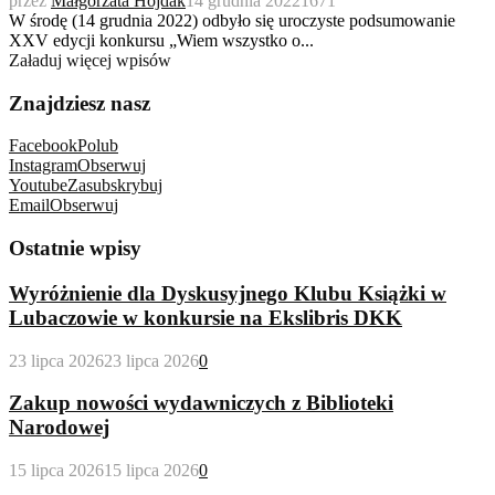
przez
Małgorzata Hojdak
14 grudnia 2022
1671
W środę (14 grudnia 2022) odbyło się uroczyste podsumowanie
XXV edycji konkursu „Wiem wszystko o...
Załaduj więcej wpisów
Znajdziesz nasz
Facebook
Polub
Instagram
Obserwuj
Youtube
Zasubskrybuj
Email
Obserwuj
Ostatnie wpisy
Wyróżnienie dla Dyskusyjnego Klubu Książki w
Lubaczowie w konkursie na Ekslibris DKK
23 lipca 2026
23 lipca 2026
0
Zakup nowości wydawniczych z Biblioteki
Narodowej
15 lipca 2026
15 lipca 2026
0