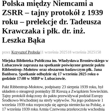
Polska między Niemcami a
ZSRR – tajny protokół z 1939
roku – prelekcje dr. Tadeusza
Krawczaka i płk. dr. inż.
Leszka Bąka
przez
Krzysztof Probola
11 września 2025
18 września 2025
158
Miejska Biblioteka Publiczna im. Władysława Broniewskiego w
Lubaczowie zaprasza na spotkanie poświęcone genezie paktu
Ribbentrop–Mołotow oraz obszarom badawczym płk. Jana
Bańbora. Spotkanie odbędzie się 17 września 2025 roku o
godzinie 17:00 w MBP w Lubaczowie.
Pakt Ribbentrop-Mołotow, podpisany 23 sierpnia 1939 roku, był
układem o nieagresji pomiędzy III Rzeszą a Związkiem Sowieckim.
Tajny protokół dołączony do paktu przewidywał podział Europy
Środkowo-Wschodniej na strefy wpływów. Na jego podstawie 1
września 1939 roku rozpoczęła się agresja niemiecka na Polskę, a
17 września 1939 roku Armia Czerwona przekroczyła wschodnią