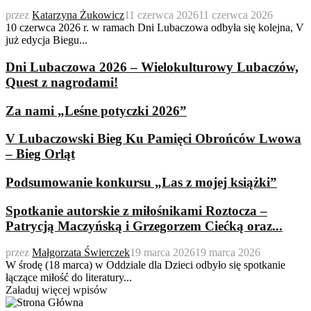
przez
Katarzyna Żukowicz
11 czerwca 2026
11 czerwca 2026
10 czerwca 2026 r. w ramach Dni Lubaczowa odbyła się kolejna, V
już edycja Biegu...
Dni Lubaczowa 2026 – Wielokulturowy Lubaczów,
Quest z nagrodami!
Za nami „Leśne potyczki 2026”
V Lubaczowski Bieg Ku Pamięci Obrońców Lwowa
– Bieg Orląt
Podsumowanie konkursu „Las z mojej książki”
Spotkanie autorskie z miłośnikami Roztocza –
Patrycją Maczyńską i Grzegorzem Ciećką oraz...
przez
Małgorzata Świerczek
19 marca 2026
19 marca 2026
W środę (18 marca) w Oddziale dla Dzieci odbyło się spotkanie
łączące miłość do literatury...
Załaduj więcej wpisów