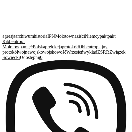
agresja
archiwum
historia
IPN
Mołotow
naziści
Niemcy
pakt
pakt
Ribbentrop-
Mołotow
pamięć
Polska
prelekcja
protokół
Ribbentrop
tajny
protokół
wojna
wojsko
wojskowość
Wrzesień
wykład
ZSRR
Związek
Sowiecki
Udostępnij
0