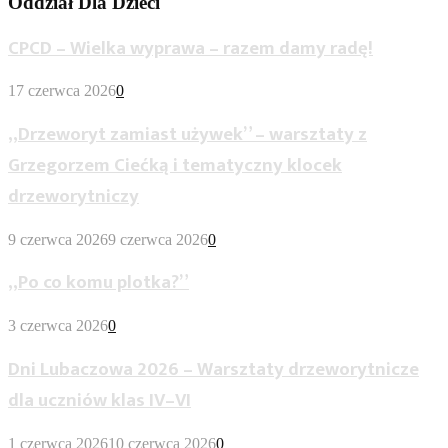
Oddział Dla Dzieci
CPCD – Wielka wyprawa – razem damy radę!
17 czerwca 2026
0
„Drzeworyt zamiast używek” – warsztaty z
Grzegorzem Ciećką i tematyczny klocek
drzeworytniczy
9 czerwca 2026
9 czerwca 2026
0
„Po co komu plotka?”
3 czerwca 2026
0
Dni Lubaczowa 2026 – Warsztaty drzeworytnicze
dla uczniów klas IV–VI
1 czerwca 2026
10 czerwca 2026
0