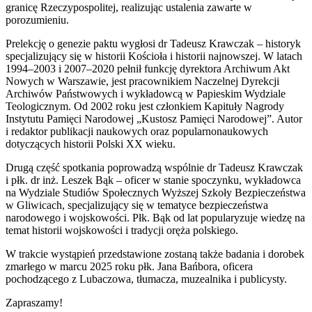
granicę Rzeczypospolitej, realizując ustalenia zawarte w
porozumieniu.
Prelekcję o genezie paktu wygłosi dr Tadeusz Krawczak – historyk
specjalizujący się w historii Kościoła i historii najnowszej. W latach
1994–2003 i 2007–2020 pełnił funkcję dyrektora Archiwum Akt
Nowych w Warszawie, jest pracownikiem Naczelnej Dyrekcji
Archiwów Państwowych i wykładowcą w Papieskim Wydziale
Teologicznym. Od 2002 roku jest członkiem Kapituły Nagrody
Instytutu Pamięci Narodowej „Kustosz Pamięci Narodowej”. Autor
i redaktor publikacji naukowych oraz popularnonaukowych
dotyczących historii Polski XX wieku.
Drugą część spotkania poprowadzą wspólnie dr Tadeusz Krawczak
i płk. dr inż. Leszek Bąk – oficer w stanie spoczynku, wykładowca
na Wydziale Studiów Społecznych Wyższej Szkoły Bezpieczeństwa
w Gliwicach, specjalizujący się w tematyce bezpieczeństwa
narodowego i wojskowości. Płk. Bąk od lat popularyzuje wiedzę na
temat historii wojskowości i tradycji oręża polskiego.
W trakcie wystąpień przedstawione zostaną także badania i dorobek
zmarłego w marcu 2025 roku płk. Jana Bańbora, oficera
pochodzącego z Lubaczowa, tłumacza, muzealnika i publicysty.
Zapraszamy!