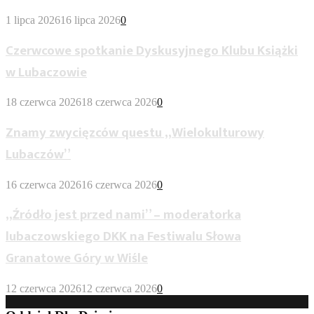
1 lipca 2026
16 lipca 2026
0
Czerwcowe spotkanie Dyskusyjnego Klubu Książki
w Lubaczowie
18 czerwca 2026
18 czerwca 2026
0
Znamy zwycięzców questu „Wielokulturowy
Lubaczów”
16 czerwca 2026
16 czerwca 2026
0
„Źródło jest przed nami” – moderatorka
lubaczowskiego DKK na Festiwalu Słowa
Granatowe Góry w Wiśle
12 czerwca 2026
12 czerwca 2026
0