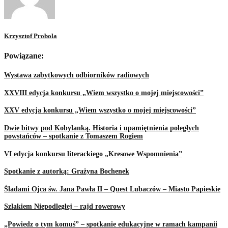
Krzysztof Probola
Powiązane:
Wystawa zabytkowych odbiorników radiowych
XXVIII edycja konkursu „Wiem wszystko o mojej miejscowości”
XXV edycja konkursu „Wiem wszystko o mojej miejscowości”
Dwie bitwy pod Kobylanką. Historia i upamiętnienia poległych
powstańców – spotkanie z Tomaszem Rogiem
VI edycja konkursu literackiego „Kresowe Wspomnienia”
Spotkanie z autorką: Grażyna Bochenek
Śladami Ojca św. Jana Pawła II – Quest Lubaczów – Miasto Papieskie
Szlakiem Niepodległej – rajd rowerowy
„Powiedz o tym komuś” – spotkanie edukacyjne w ramach kampanii