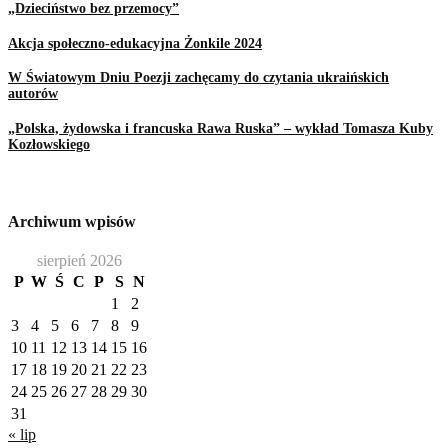
„Dzieciństwo bez przemocy”
Akcja społeczno-edukacyjna Żonkile 2024
W Światowym Dniu Poezji zachęcamy do czytania ukraińskich
autorów
„Polska, żydowska i francuska Rawa Ruska” – wykład Tomasza Kuby
Kozłowskiego
Archiwum wpisów
sierpień 2026
P
W
Ś
C
P
S
N
1
2
3
4
5
6
7
8
9
10
11
12
13
14
15
16
17
18
19
20
21
22
23
24
25
26
27
28
29
30
31
« lip