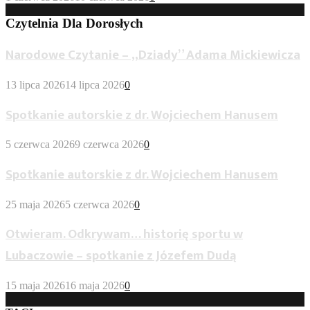
Czytelnia Dla Dorosłych
Narodowe Czytanie – „Dziady” Adama Mickiewicza
13 lipca 2026
14 lipca 2026
0
Spotkanie autorskie z dr. Wojciechem Hanusem
5 czerwca 2026
9 czerwca 2026
0
Spotkanie autorskie z dr. Wojciechem Hanusem
25 maja 2026
5 czerwca 2026
0
Otwieram. Odkrywam… historię sportu w
Lubaczowie – spotkanie z Józefem Dudą
15 maja 2026
16 maja 2026
0