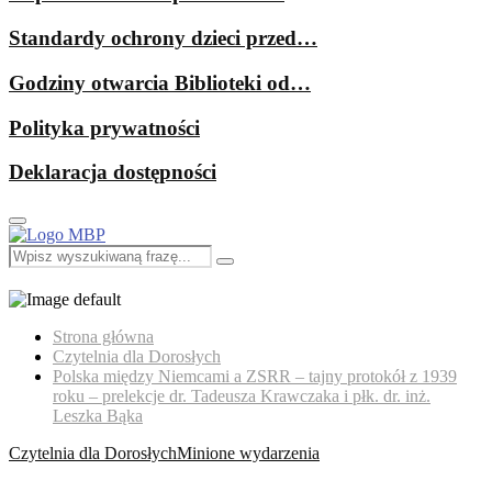
Standardy ochrony dzieci przed…
Godziny otwarcia Biblioteki od…
Polityka prywatności
Deklaracja dostępności
Primary
Menu
Search
Search
for:
Strona główna
Czytelnia dla Dorosłych
Polska między Niemcami a ZSRR – tajny protokół z 1939
roku – prelekcje dr. Tadeusza Krawczaka i płk. dr. inż.
Leszka Bąka
Czytelnia dla Dorosłych
Minione wydarzenia