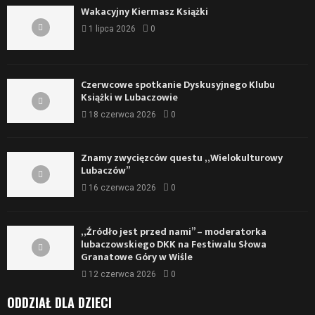
Wakacyjny Kiermasz Książki
1 lipca 2026
0
Czerwcowe spotkanie Dyskusyjnego Klubu
Książki w Lubaczowie
18 czerwca 2026
0
Znamy zwycięzców questu „Wielokulturowy
Lubaczów”
16 czerwca 2026
0
„Źródło jest przed nami” – moderatorka
lubaczowskiego DKK na Festiwalu Słowa
Granatowe Góry w Wiśle
12 czerwca 2026
0
ODDZIAŁ DLA DZIECI