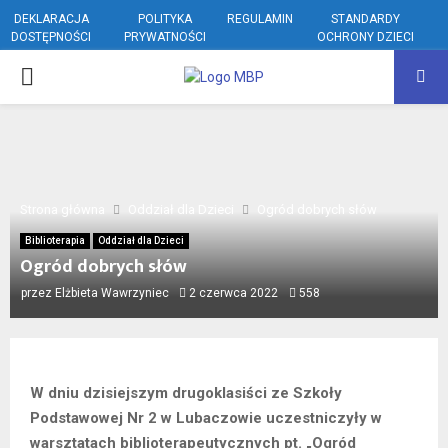
DEKLARACJA
POLITYKA
REGULAMIN
STANDARDY
DOSTĘPNOŚCI
PRYWATNOŚCI
OCHRONY DZIECI
PRIMARY
MENU
Strona główna
Oddział dla Dzieci
Ogród dobrych słów
Biblioterapia
Oddział dla Dzieci
Ogród dobrych słów
przez
Elżbieta Wawrzyniec
2 czerwca 2022
558
W dniu dzisiejszym drugoklasiści ze Szkoły
Podstawowej Nr 2 w Lubaczowie uczestniczyły w
warsztatach biblioterapeutycznych pt. „Ogród