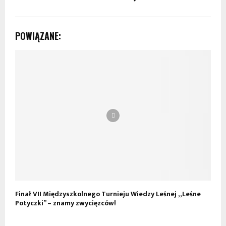
POWIĄZANE:
Finał VII Międzyszkolnego Turnieju Wiedzy Leśnej „Leśne
„
Potyczki” – znamy zwycięzców!
p