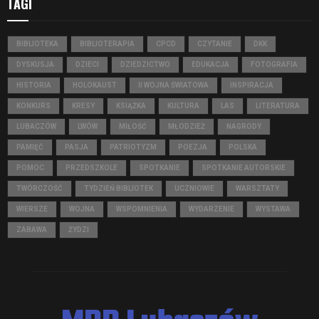
TAGI
BIBLIOTEKA
BIBLIOTERAPIA
CPCD
CZYTANIE
DKK
DYSKUSJA
DZIECI
DZIEDZICTWO
EDUKACJA
FOTOGRAFIA
HISTORIA
HOLOKAUST
II WOJNA ŚWIATOWA
INSPIRACJA
KONKURS
KRESY
KSIĄŻKA
KULTURA
LAS
LITERATURA
LUBACZÓW
LWÓW
MIŁOŚĆ
MŁODZIEŻ
NAGRODY
PAMIĘĆ
PASJA
PATRIOTYZM
POEZJA
POLSKA
POMOC
PRZEDSZKOLE
SPOTKANIE
SPOTKANIE AUTORSKIE
TWÓRCZOŚĆ
TYDZIEŃ BIBLIOTEK
UCZNIOWIE
WARSZTATY
WIERSZE
WOJNA
WSPOMNIENIA
WYDARZENIE
WYSTAWA
ZABAWA
ŻYDZI