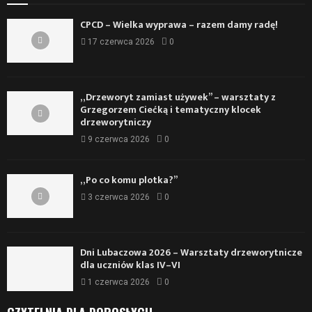
CPCD – Wielka wyprawa – razem damy radę!
17 czerwca 2026
0
„Drzeworyt zamiast używek” – warsztaty z
Grzegorzem Ciećką i tematyczny klocek
drzeworytniczy
9 czerwca 2026
0
„Po co komu plotka?”
3 czerwca 2026
0
Dni Lubaczowa 2026 – Warsztaty drzeworytnicze
dla uczniów klas IV–VI
1 czerwca 2026
0