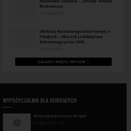
Narodowe Czytanie – „Dziady” Adama
Mickiewicza
13 lipca 2026
Obchody Narodowego Dnia Pamięci o
Polakach – Ofiarach Ludobójstwa
dokonanego przez OUN...
8 lipca 2026
ZAŁADUJ WIĘCEJ WPISÓW
WYPOŻYCZALNIA DLA DOROSŁYCH
Wakacyjny Kiermasz Książki
1 lipca 2026
0