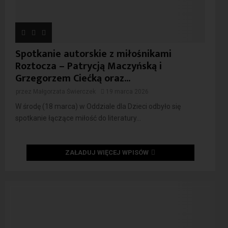
Spotkanie autorskie z miłośnikami
Roztocza – Patrycją Maczyńską i
Grzegorzem Ciećką oraz...
przez
Małgorzata Świerczek
19 marca 2026
W środę (18 marca) w Oddziale dla Dzieci odbyło się
spotkanie łączące miłość do literatury...
ZAŁADUJ WIĘCEJ WPISÓW