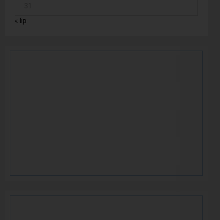
31
« lip