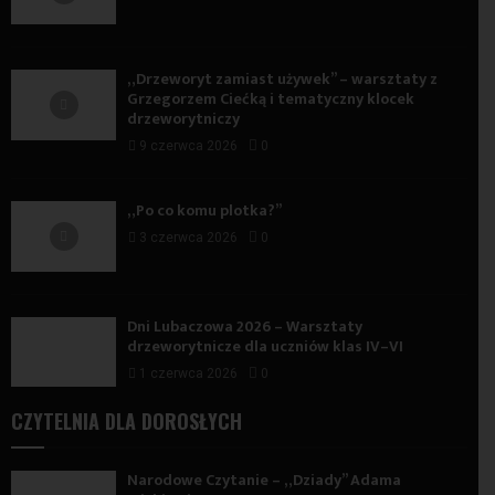
„Drzeworyt zamiast używek” – warsztaty z
Grzegorzem Ciećką i tematyczny klocek
drzeworytniczy
9 czerwca 2026
0
„Po co komu plotka?”
3 czerwca 2026
0
Dni Lubaczowa 2026 – Warsztaty
drzeworytnicze dla uczniów klas IV–VI
1 czerwca 2026
0
CZYTELNIA DLA DOROSŁYCH
Narodowe Czytanie – „Dziady” Adama