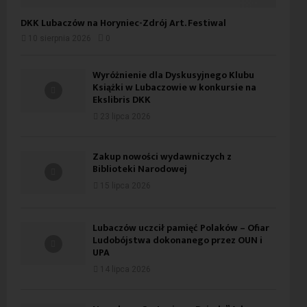
DKK Lubaczów na Horyniec-Zdrój Art. Festiwal
10 sierpnia 2026
0
Wyróżnienie dla Dyskusyjnego Klubu
Książki w Lubaczowie w konkursie na
Ekslibris DKK
23 lipca 2026
Zakup nowości wydawniczych z
Biblioteki Narodowej
15 lipca 2026
Lubaczów uczcił pamięć Polaków – Ofiar
Ludobójstwa dokonanego przez OUN i
UPA
14 lipca 2026