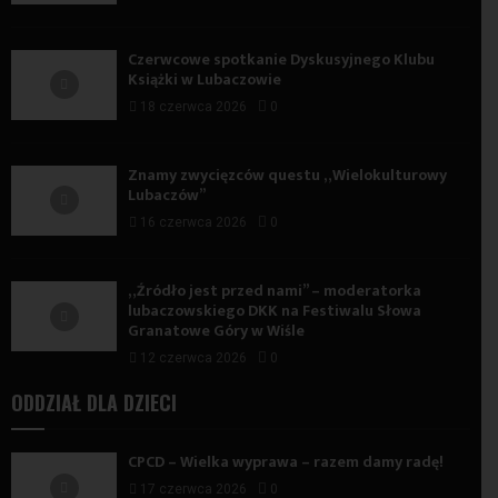
Czerwcowe spotkanie Dyskusyjnego Klubu
Książki w Lubaczowie
18 czerwca 2026
0
Znamy zwycięzców questu „Wielokulturowy
Lubaczów”
16 czerwca 2026
0
„Źródło jest przed nami” – moderatorka
lubaczowskiego DKK na Festiwalu Słowa
Granatowe Góry w Wiśle
12 czerwca 2026
0
ODDZIAŁ DLA DZIECI
CPCD – Wielka wyprawa – razem damy radę!
17 czerwca 2026
0