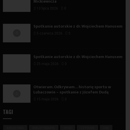
Mickiewicza
13 lipca 2026
0
Spotkanie autorskie z dr. Wojciechem Hanusem
5 czerwca 2026
0
Spotkanie autorskie z dr. Wojciechem Hanusem
25 maja 2026
0
Otwieram. Odkrywam… historię sportu w
Lubaczowie – spotkanie z Józefem Dudą
15 maja 2026
0
TAGI
BIBLIOTEKA
BIBLIOTERAPIA
CPCD
CZYTANIE
DKK