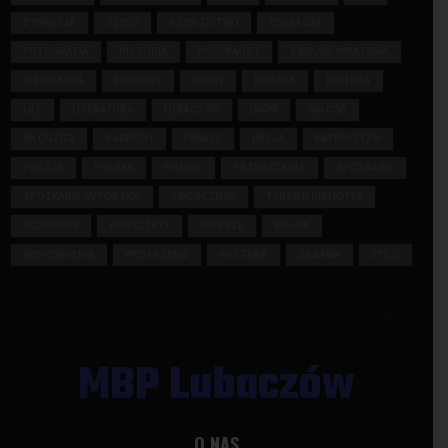
DYSKUSJA
DZIECI
DZIEDZICTWO
EDUKACJA
FOTOGRAFIA
HISTORIA
HOLOKAUST
II WOJNA ŚWIATOWA
INSPIRACJA
KONKURS
KRESY
KSIĄŻKA
KULTURA
LAS
LITERATURA
LUBACZÓW
LWÓW
MIŁOŚĆ
MŁODZIEŻ
NAGRODY
PAMIĘĆ
PASJA
PATRIOTYZM
POEZJA
POLSKA
POMOC
PRZEDSZKOLE
SPOTKANIE
SPOTKANIE AUTORSKIE
TWÓRCZOŚĆ
TYDZIEŃ BIBLIOTEK
UCZNIOWIE
WARSZTATY
WIERSZE
WOJNA
WSPOMNIENIA
WYDARZENIE
WYSTAWA
ZABAWA
ŻYDZI
MBP Lubaczów
O NAS