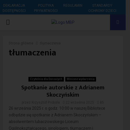
DEKLARACJA
POLITYKA
REGULAMIN
STANDARDY
DOSTĘPNOŚCI
PRYWATNOŚCI
OCHRONY DZIECI
PRIMARY
MENU
Strona główna
tłumaczenia
tłumaczenia
Czytelnia dla Dorosłych
Minione wydarzenia
Spotkanie autorskie z Adrianem
Skoczyńskim
przez
Krzysztof Probola
22 września 2025
85
26 września 2025 r. o godz. 10:00 w naszej Bibliotece
odbędzie się spotkanie z Adrianem Skoczyńskim –
absolwentem lubaczowskiego Liceum
Ogólnokształcącego, sinologiem, tłumaczem i