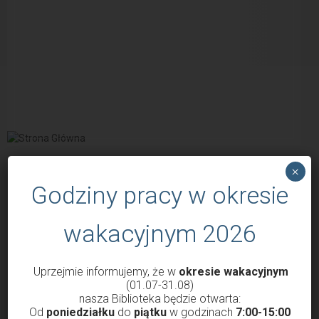
×
POPULARNE WPISY
Godziny pracy w okresie
wakacyjnym 2026
Uprzejmie informujemy, że w
okresie wakacyjnym
(01.07-31.08)
nasza Biblioteka będzie otwarta:
Od
poniedziałku
do
piątku
w godzinach
7:00-15:00