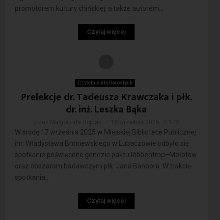
promotorem kultury chińskiej, a także autorem...
Czytaj więcej
Czytelnia dla Dorosłych
Prelekcje dr. Tadeusza Krawczaka i płk.
dr. inż. Leszka Bąka
przez
Małgorzata Hojdak
18 września 2025
142
W środę 17 września 2025 w Miejskiej Bibliotece Publicznej
im. Władysława Broniewskiego w Lubaczowie odbyło się
spotkanie poświęcone genezie paktu Ribbentrop–Mołotow
oraz obszarom badawczym płk. Jana Bańbora. W trakcie
spotkania...
Czytaj więcej