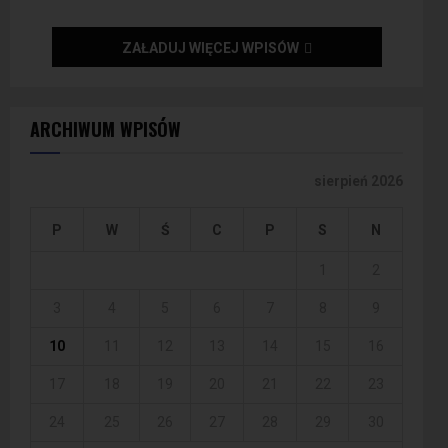
ZAŁADUJ WIĘCEJ WPISÓW
ARCHIWUM WPISÓW
sierpień 2026
P
W
Ś
C
P
S
N
1
2
3
4
5
6
7
8
9
10
11
12
13
14
15
16
17
18
19
20
21
22
23
24
25
26
27
28
29
30