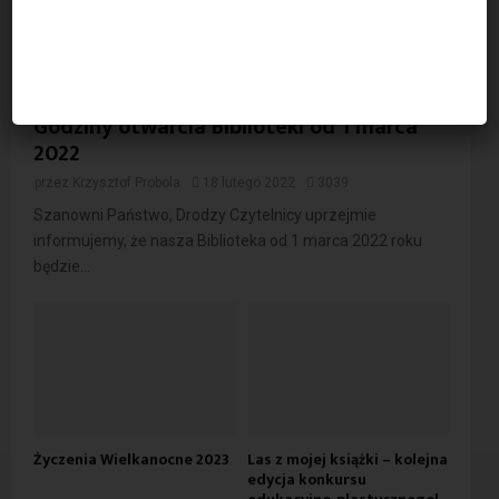
Godziny otwarcia Biblioteki od 1 marca
2022
przez
Krzysztof Probola
18 lutego 2022
3039
Szanowni Państwo, Drodzy Czytelnicy uprzejmie
informujemy, że nasza Biblioteka od 1 marca 2022 roku
będzie...
Życzenia Wielkanocne 2023
Las z mojej książki – kolejna
edycja konkursu