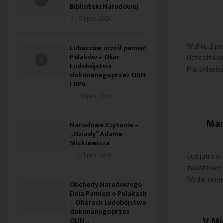
Biblioteki Narodowej
15 lipca 2026
W dniu 2 pa
Lubaczów uczcił pamięć
Polaków – Ofiar
Uczestnikam
Ludobójstwa
Piątoklasiśc
dokonanego przez OUN
i UPA
14 lipca 2026
Mar
Narodowe Czytanie –
„Dziady” Adama
Mickiewicza
13 lipca 2026
Już jutro w
zadaniowy 
Wydarzenie
Obchody Narodowego
Dnia Pamięci o Polakach
– Ofiarach Ludobójstwa
dokonanego przez
V Mi
OUN...