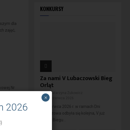
KONKURSY
jszym dla
h zajęć,
Za nami V Lubaczowski Bieg
Orląt
awowej Nr
przez
Katarzyna Żukowicz
ć.”
×
11 czerwca 2026
m 2026
10 czerwca 2026 r. w ramach Dni
Lubaczowa odbyła się kolejna, V już
edycja Biegu...
)