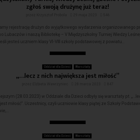
zgłoś swoją drużynę już teraz!
przez
Krzysztof Probola
29 maja 2023
546
my rejestrację drużyn do wyjątkowego wydarzenia organizowanego p
o Lubaczów i naszą Bibliotekę – V Międzyszkolny Turniej Wiedzy Leśne
Jeśli jesteś uczniem klasy VI-VIII szkoły podstawowej z powiatu...
Czytaj więcej
Oddział dla Dzieci
Warsztaty
„…lecz z nich największa jest miłość”
przez
Elżbieta Wawrzyniec
28 marca 2023
847
iejszym (28.03.2023) w Oddziale dla Dzieci odbyły się warsztaty pt. „…le
jest miłość”. Uczestnicy, czyli uczniowie klasy piątej ze Szkoły Podstaw
e,...
Czytaj więcej
Oddział dla Dzieci
Warsztaty