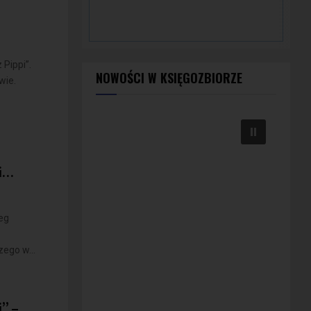
 Pippi”.
NOWOŚCI W KSIĘGOZBIORZE
wie.
i…
eg
ego w...
” –