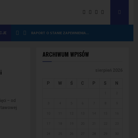
RAPORT O STANIE ZAPEWNIENIA…
CJE
ARCHIWUM WPISÓW
i
sierpień 2026
P
W
Ś
C
P
S
N
1
2
ęci – od
3
4
5
6
7
8
9
dstawowej
10
11
12
13
14
15
16
17
18
19
20
21
22
23
24
25
26
27
28
29
30