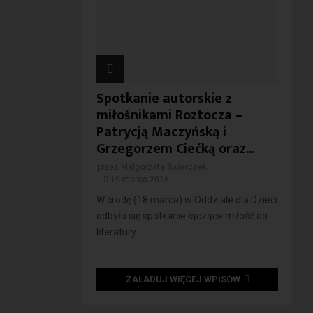
Spotkanie autorskie z
miłośnikami Roztocza –
Patrycją Maczyńską i
Grzegorzem Ciećką oraz...
przez
Małgorzata Świerczek
19 marca 2026
W środę (18 marca) w Oddziale dla Dzieci
odbyło się spotkanie łączące miłość do
literatury...
ZAŁADUJ WIĘCEJ WPISÓW