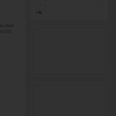
31
« lip
li udział
c (220.