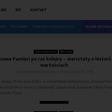
LINE
BIP
KONTAKT
ZAKUP NOWOŚCI WYDAWNICZYCH DO…
OŚCI
REGULAMIN
STANDARDY OCHRONY DZIECI
WAŻNE INFORMA
konkurencje
encje
Oddział dla Dzieci
Warsztaty
zewa Pamięci po raz kolejny – warsztaty o historii 
wartościach
przez
Małgorzata Świerczek
29 stycznia 2026
58
zisiaj, 29 stycznia 2026 r., w warsztatach historycznych „Drzewa Pami
ej mirabelki po morwy z Markowej” udział wzięli uczniowie Szkoły Po
czowie. Praca...
Czytaj więcej