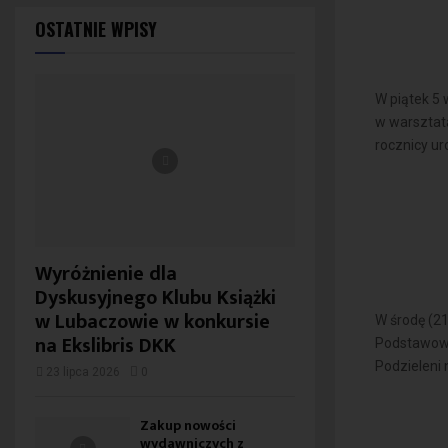
OSTATNIE WPISY
W piątek 5 
w warsztat
rocznicy uro
Wyróżnienie dla
Dyskusyjnego Klubu Książki
w Lubaczowie w konkursie
W środę (21
na Ekslibris DKK
Podstawowe
Podzieleni n
23 lipca 2026
0
Zakup nowości
wydawniczych z