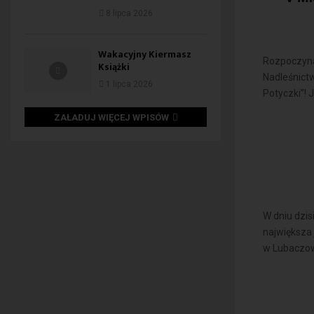
8 lipca 2026
Wakacyjny Kiermasz
Rozpoczyna
Książki
Nadleśnictw
1 lipca 2026
Potyczki”! 
ZAŁADUJ WIĘCEJ WPISÓW
W dniu dzis
największa 
w Lubaczowi