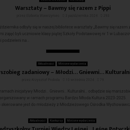
Warsztaty – Bawmy się razem z Pippi
przez
Elżbieta Wawrzyniec
3 października 2024
293
ździernika odbyły się w naszej bibliotece warsztaty „Bawmy się razem z
i zajęć byli uczniowie klasy piątej Szkoły Podstawowej nr 1 w Lubaczo
i podzieleni na...
Czytaj więcej
Aktualności
Minione wydarzenia
szobieg zadaniowy – Młodzi… Gniewni… Kulturaln
przez
Krzysztof Probola
10 września 2024
79
 ramach inicjatywy Młodzi… Gniewni… Kulturalni… odbędzie się marszobi
organizowany w ramach programu Bardzo Młoda Kultura 2023-2025.
 skierowane jest do młodzieży z Młodzieżowego Ośrodka Wychowawcz
Czytaj więcej
Aktualności
Konkursy
Minione wydarzenia
ędzyszkolny Turniej Wiedzy Leśnej „Leśne Potyczki