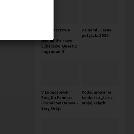
Dni Lubaczowa
Za nami „Leśne
2026 –
potyczki 2026”
Wielokulturowy
Lubaczów, Quest z
nagrodami!
V Lubaczowski
Podsumowanie
Bieg Ku Pamięci
konkursu „Las z
Obrońców Lwowa –
mojej książki”
Bieg Orląt