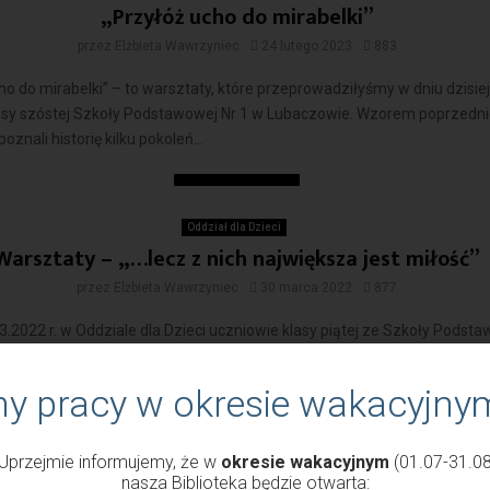
„Przyłóż ucho do mirabelki”
przez
Elżbieta Wawrzyniec
24 lutego 2023
883
ho do mirabelki” – to warsztaty, które przeprowadziłyśmy w dniu dzisie
asy szóstej Szkoły Podstawowej Nr 1 w Lubaczowie. Wzorem poprzednic
oznali historię kilku pokoleń...
Czytaj więcej
Oddział dla Dzieci
Warsztaty – „…lecz z nich największa jest miłość”
przez
Elżbieta Wawrzyniec
30 marca 2022
877
3.2022 r. w Oddziale dla Dzieci uczniowie klasy piątej ze Szkoły Podst
wie uczestniczyli w warsztatach pt. „…lecz z nich największa jest miłoś
warsztatów...
ny pracy w okresie wakacyjny
Czytaj więcej
Uprzejmie informujemy, że w
okresie wakacyjnym
(01.07-31.08
nasza Biblioteka będzie otwarta: