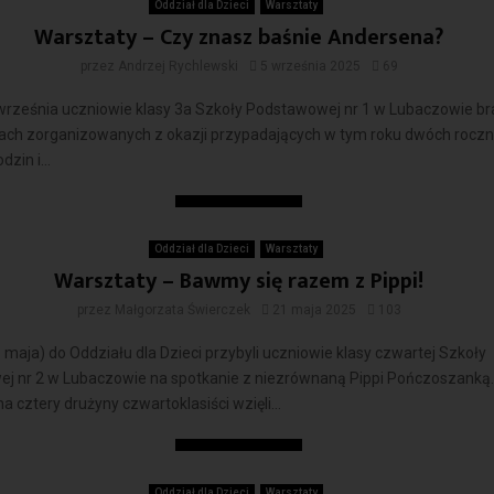
Oddział dla Dzieci
Warsztaty
Warsztaty – Czy znasz baśnie Andersena?
przez
Andrzej Rychlewski
5 września 2025
69
września uczniowie klasy 3a Szkoły Podstawowej nr 1 w Lubaczowie bra
ach zorganizowanych z okazji przypadających w tym roku dwóch roczni
dzin i...
Czytaj więcej
Oddział dla Dzieci
Warsztaty
Warsztaty – Bawmy się razem z Pippi!
przez
Małgorzata Świerczek
21 maja 2025
103
 maja) do Oddziału dla Dzieci przybyli uczniowie klasy czwartej Szkoły
j nr 2 w Lubaczowie na spotkanie z niezrównaną Pippi Pończoszanką.
a cztery drużyny czwartoklasiści wzięli...
Czytaj więcej
Oddział dla Dzieci
Warsztaty