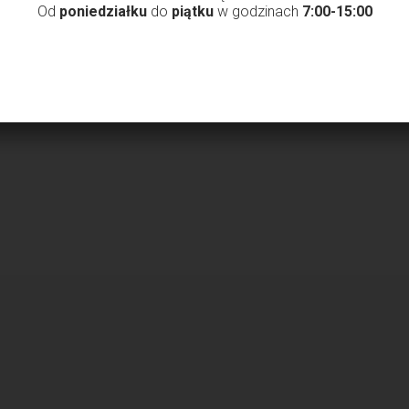
Od
poniedziałku
do
piątku
w godzinach
7:00-15:00
ZAŁADUJ WIĘCEJ WPISÓW