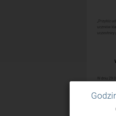
„Przyłóż uc
uczniów kl
uczestnicy p
W dniu 29.0
2 w Lubaczo
Uczestnicy 
Godzi