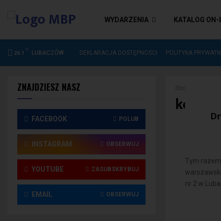
WYDARZENIA
KATALOG ON-
C
DEKLARACJA DOSTĘPNOŚCI
LUBACZÓW
DEKLARACJA DOSTĘPNOŚCI
POLITYKA PRYWATN
26.1
ZNAJDZIESZ NASZ
Strona główna
konkur
Dr
FACEBOOK
POLUB
INSTAGRAM
OBSERWUJ
Tym razem d
YOUTUBE
ZASUBSKRYBUJ
warszawski
nr 2 w Luba
EMAIL
OBSERWUJ