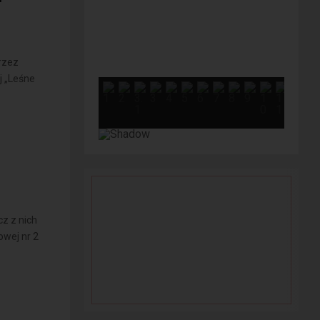
rzez
j „Leśne
cz z nich
owej nr 2