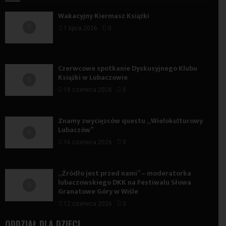
Wakacyjny Kiermasz Książki
1 lipca 2026
0
Czerwcowe spotkanie Dyskusyjnego Klubu
Książki w Lubaczowie
18 czerwca 2026
0
Znamy zwycięzców questu „Wielokulturowy
Lubaczów”
16 czerwca 2026
0
„Źródło jest przed nami” – moderatorka
lubaczowskiego DKK na Festiwalu Słowa
Granatowe Góry w Wiśle
12 czerwca 2026
0
ODDZIAŁ DLA DZIECI