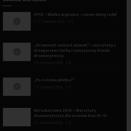
CPCD – Wielka wyprawa – razem damy radę!
17 czerwca 2026
0
„Drzeworyt zamiast używek” – warsztaty z
Grzegorzem Ciećką i tematyczny klocek
drzeworytniczy
9 czerwca 2026
0
„Po co komu plotka?”
3 czerwca 2026
0
Dni Lubaczowa 2026 – Warsztaty
drzeworytnicze dla uczniów klas IV–VI
1 czerwca 2026
0