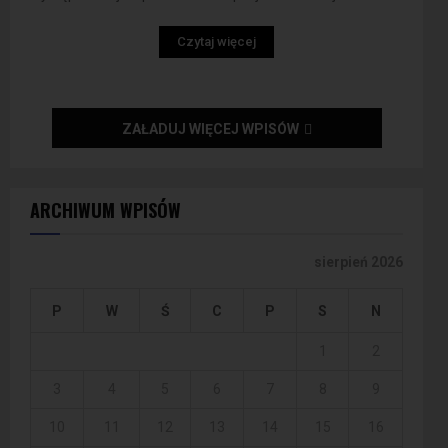
Czytaj więcej
ZAŁADUJ WIĘCEJ WPISÓW
ARCHIWUM WPISÓW
sierpień 2026
P
W
Ś
C
P
S
N
1
2
3
4
5
6
7
8
9
10
11
12
13
14
15
16