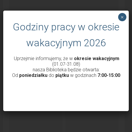
×
Godziny pracy w okresie
wakacyjnym 2026
Godziny otwarcia Biblioteki od 1 marca
Uprzejmie informujemy, że w
okresie wakacyjnym
2022
(01.07-31.08)
nasza Biblioteka będzie otwarta:
przez
Krzysztof Probola
18 lutego 2022
3039
Od
poniedziałku
do
piątku
w godzinach
7:00-15:00
Szanowni Państwo, Drodzy Czytelnicy uprzejmie
informujemy, że nasza Biblioteka od 1 marca 2022 roku
będzie...