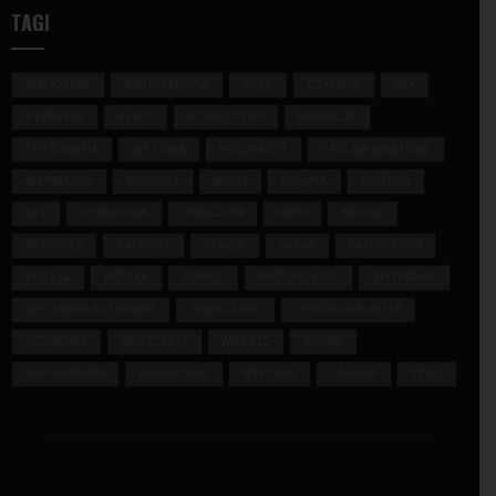
TAGI
BIBLIOTEKA
BIBLIOTERAPIA
CPCD
CZYTANIE
DKK
DYSKUSJA
DZIECI
DZIEDZICTWO
EDUKACJA
FOTOGRAFIA
HISTORIA
HOLOKAUST
II WOJNA ŚWIATOWA
INSPIRACJA
KONKURS
KRESY
KSIĄŻKA
KULTURA
LAS
LITERATURA
LUBACZÓW
LWÓW
MIŁOŚĆ
MŁODZIEŻ
NAGRODY
PAMIĘĆ
PASJA
PATRIOTYZM
POEZJA
POLSKA
POMOC
PRZEDSZKOLE
SPOTKANIE
SPOTKANIE AUTORSKIE
TWÓRCZOŚĆ
TYDZIEŃ BIBLIOTEK
UCZNIOWIE
WARSZTATY
WIERSZE
WOJNA
WSPOMNIENIA
WYDARZENIE
WYSTAWA
ZABAWA
ŻYDZI