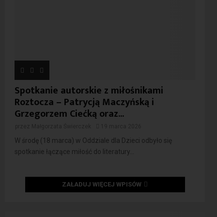
Spotkanie autorskie z miłośnikami
Roztocza – Patrycją Maczyńską i
Grzegorzem Ciećką oraz...
przez
Małgorzata Świerczek
19 marca 2026
W środę (18 marca) w Oddziale dla Dzieci odbyło się
spotkanie łączące miłość do literatury...
ZAŁADUJ WIĘCEJ WPISÓW