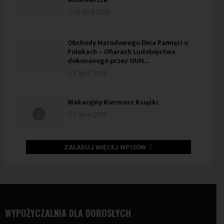
13 lipca 2026
Obchody Narodowego Dnia Pamięci o
Polakach – Ofiarach Ludobójstwa
dokonanego przez OUN...
8 lipca 2026
Wakacyjny Kiermasz Książki
1 lipca 2026
ZAŁADUJ WIĘCEJ WPISÓW
WYPOŻYCZALNIA DLA DOROSŁYCH