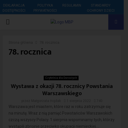
DEKLARACJA
POLITYKA
REGULAMIN
STANDARDY
DOSTĘPNOŚCI
PRYWATNOŚCI
OCHRONY DZIECI
PRIMARY
MENU
Strona główna
78. rocznica
78. rocznica
Czytelnia dla Dorosłych
Wystawa z okazji 78. rocznicy Powstania
Warszawskiego
przez
Małgorzata Hojdak
1 sierpnia 2022
740
Warszawa jest miastem, które raz w roku zatrzymuje się
na minutę. Wraz z nią pamięć Powstańców Warszawskich
czczą wszyscy Polacy. 1 sierpnia wspominamy tych, którzy
wystąpili zbrojnie przeciwko okupacji niemieckiej....