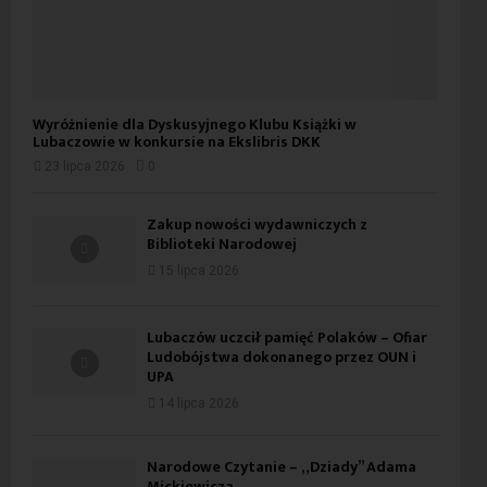
Wyróżnienie dla Dyskusyjnego Klubu Książki w
Lubaczowie w konkursie na Ekslibris DKK
23 lipca 2026
0
Zakup nowości wydawniczych z
Biblioteki Narodowej
15 lipca 2026
Lubaczów uczcił pamięć Polaków – Ofiar
Ludobójstwa dokonanego przez OUN i
UPA
14 lipca 2026
Narodowe Czytanie – „Dziady” Adama
Mickiewicza