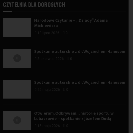
CZYTELNIA DLA DOROSŁYCH
Narodowe Czytanie – „Dziady” Adama
Mickiewicza
13 lipca 2026
0
Spotkanie autorskie z dr. Wojciechem Hanusem
5 czerwca 2026
0
Spotkanie autorskie z dr. Wojciechem Hanusem
25 maja 2026
0
Otwieram. Odkrywam… historię sportu w
Lubaczowie – spotkanie z Józefem Dudą
15 maja 2026
0