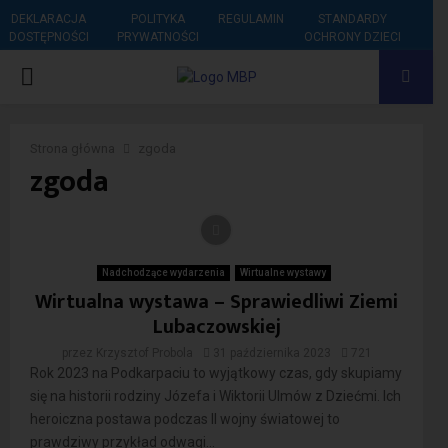
DEKLARACJA
POLITYKA
REGULAMIN
STANDARDY
DOSTĘPNOŚCI
PRYWATNOŚCI
OCHRONY DZIECI
PRIMARY
MENU
Strona główna
zgoda
zgoda
Nadchodzące wydarzenia
Wirtualne wystawy
Wirtualna wystawa – Sprawiedliwi Ziemi
Lubaczowskiej
przez
Krzysztof Probola
31 października 2023
721
Rok 2023 na Podkarpaciu to wyjątkowy czas, gdy skupiamy
się na historii rodziny Józefa i Wiktorii Ulmów z Dziećmi. Ich
heroiczna postawa podczas II wojny światowej to
prawdziwy przykład odwagi...