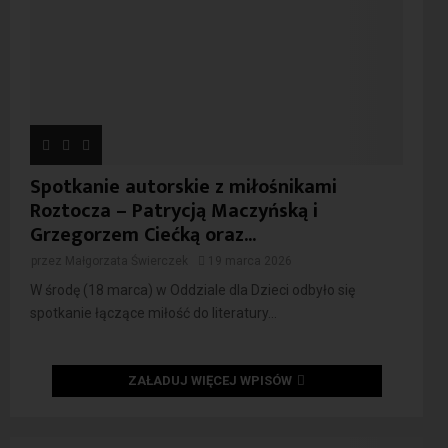
Spotkanie autorskie z miłośnikami
Roztocza – Patrycją Maczyńską i
Grzegorzem Ciećką oraz...
przez
Małgorzata Świerczek
19 marca 2026
W środę (18 marca) w Oddziale dla Dzieci odbyło się
spotkanie łączące miłość do literatury...
ZAŁADUJ WIĘCEJ WPISÓW