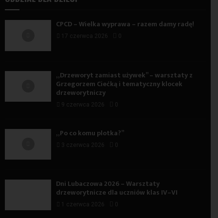
CPCD – Wielka wyprawa – razem damy radę!
17 czerwca 2026
0
„Drzeworyt zamiast używek” – warsztaty z
Grzegorzem Ciećką i tematyczny klocek
drzeworytniczy
9 czerwca 2026
0
„Po co komu plotka?”
3 czerwca 2026
0
Dni Lubaczowa 2026 – Warsztaty
drzeworytnicze dla uczniów klas IV–VI
1 czerwca 2026
0