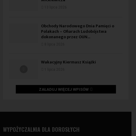
13 lipca 2026
Obchody Narodowego Dnia Pamięci o
Polakach – Ofiarach Ludobójstwa
dokonanego przez OUN...
8 lipca 2026
Wakacyjny Kiermasz Książki
1 lipca 2026
ZAŁADUJ WIĘCEJ WPISÓW
WYPOŻYCZALNIA DLA DOROSŁYCH