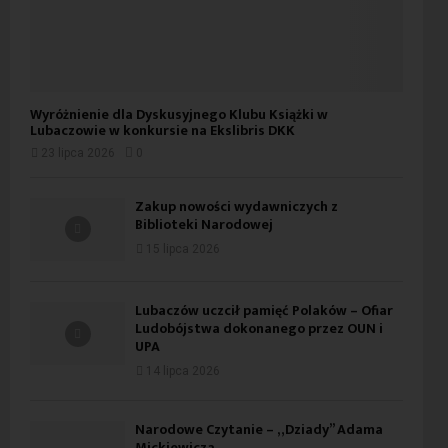
Wyróżnienie dla Dyskusyjnego Klubu Książki w
Lubaczowie w konkursie na Ekslibris DKK
23 lipca 2026
0
Zakup nowości wydawniczych z
Biblioteki Narodowej
15 lipca 2026
Lubaczów uczcił pamięć Polaków – Ofiar
Ludobójstwa dokonanego przez OUN i
UPA
14 lipca 2026
Narodowe Czytanie – „Dziady” Adama
Mickiewicza