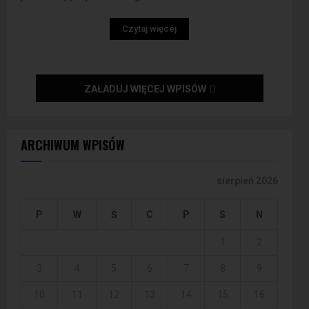
Czytaj więcej
ZAŁADUJ WIĘCEJ WPISÓW
ARCHIWUM WPISÓW
sierpień 2026
P
W
Ś
C
P
S
N
1
2
3
4
5
6
7
8
9
10
11
12
13
14
15
16