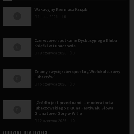
Wakacyjny Kiermasz Książki
1 lipca 2026
0
Czerwcowe spotkanie Dyskusyjnego Klubu
Książki w Lubaczowie
18 czerwca 2026
0
Znamy zwycięzców questu „Wielokulturowy
Lubaczów”
16 czerwca 2026
0
„Źródło jest przed nami” – moderatorka
lubaczowskiego DKK na Festiwalu Słowa
Granatowe Góry w Wiśle
12 czerwca 2026
0
ODDZIAŁ DLA DZIECI