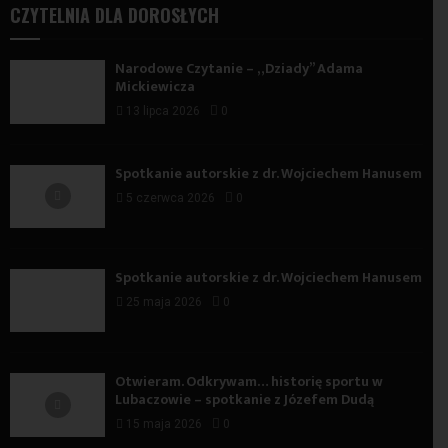
CZYTELNIA DLA DOROSŁYCH
Narodowe Czytanie – „Dziady” Adama
Mickiewicza
13 lipca 2026
0
Spotkanie autorskie z dr. Wojciechem Hanusem
5 czerwca 2026
0
Spotkanie autorskie z dr. Wojciechem Hanusem
25 maja 2026
0
Otwieram. Odkrywam… historię sportu w
Lubaczowie – spotkanie z Józefem Dudą
15 maja 2026
0