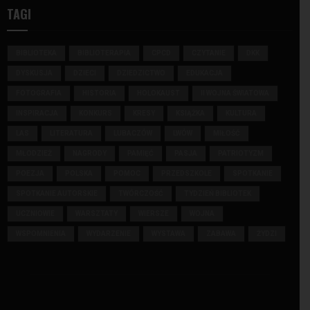
TAGI
BIBLIOTEKA
BIBLIOTERAPIA
CPCD
CZYTANIE
DKK
DYSKUSJA
DZIECI
DZIEDZICTWO
EDUKACJA
FOTOGRAFIA
HISTORIA
HOLOKAUST
II WOJNA ŚWIATOWA
INSPIRACJA
KONKURS
KRESY
KSIĄŻKA
KULTURA
LAS
LITERATURA
LUBACZÓW
LWÓW
MIŁOŚĆ
MŁODZIEŻ
NAGRODY
PAMIĘĆ
PASJA
PATRIOTYZM
POEZJA
POLSKA
POMOC
PRZEDSZKOLE
SPOTKANIE
SPOTKANIE AUTORSKIE
TWÓRCZOŚĆ
TYDZIEŃ BIBLIOTEK
UCZNIOWIE
WARSZTATY
WIERSZE
WOJNA
WSPOMNIENIA
WYDARZENIE
WYSTAWA
ZABAWA
ŻYDZI