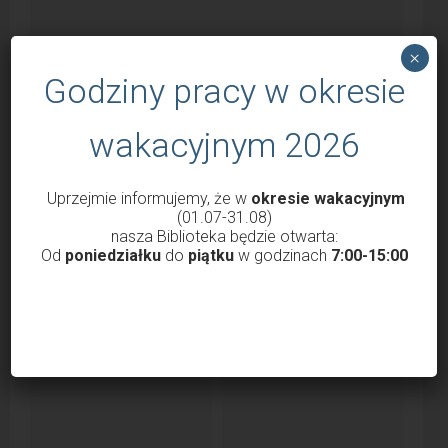
×
Godziny pracy w okresie
wakacyjnym 2026
Godziny otwarcia Biblioteki od 1 marca
Uprzejmie informujemy, że w
okresie wakacyjnym
2022
(01.07-31.08)
nasza Biblioteka będzie otwarta:
przez
Krzysztof Probola
18 lutego 2022
3036
Od
poniedziałku
do
piątku
w godzinach
7:00-15:00
Szanowni Państwo, Drodzy Czytelnicy uprzejmie
informujemy, że nasza Biblioteka od 1 marca 2022 roku
będzie...