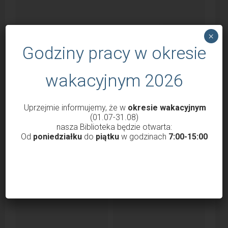
×
Godziny pracy w okresie
wakacyjnym 2026
Uprzejmie informujemy, że w
okresie wakacyjnym
Godziny otwarcia Biblioteki od 1 marca
(01.07-31.08)
2022
nasza Biblioteka będzie otwarta:
Od
poniedziałku
do
piątku
w godzinach
7:00-15:00
przez
Krzysztof Probola
18 lutego 2022
3038
Szanowni Państwo, Drodzy Czytelnicy uprzejmie
informujemy, że nasza Biblioteka od 1 marca 2022 roku
będzie...