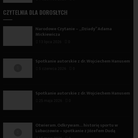
CZYTELNIA DLA DOROSŁYCH
Narodowe Czytanie – „Dziady” Adama
Mickiewicza
13 lipca 2026
0
Spotkanie autorskie z dr. Wojciechem Hanusem
5 czerwca 2026
0
Spotkanie autorskie z dr. Wojciechem Hanusem
25 maja 2026
0
Otwieram. Odkrywam… historię sportu w
Lubaczowie – spotkanie z Józefem Dudą