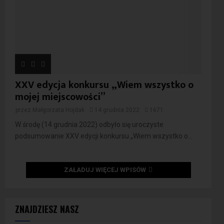
XXV edycja konkursu „Wiem wszystko o
mojej miejscowości”
przez
Małgorzata Hojdak
14 grudnia 2022
1671
W środę (14 grudnia 2022) odbyło się uroczyste
podsumowanie XXV edycji konkursu „Wiem wszystko o...
ZAŁADUJ WIĘCEJ WPISÓW
ZNAJDZIESZ NASZ