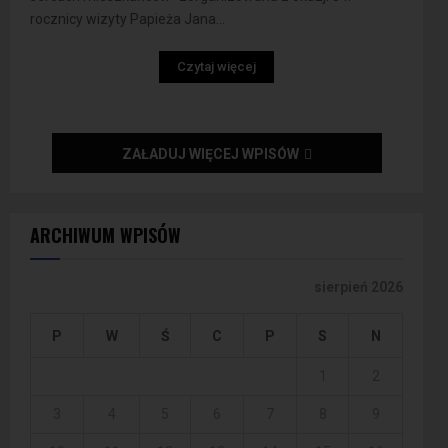
rocznicy wizyty Papieża Jana...
Czytaj więcej
ZAŁADUJ WIĘCEJ WPISÓW
ARCHIWUM WPISÓW
sierpień 2026
P
W
Ś
C
P
S
N
1
2
3
4
5
6
7
8
9