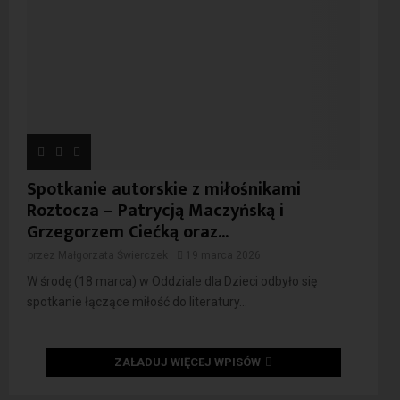
Spotkanie autorskie z miłośnikami
Roztocza – Patrycją Maczyńską i
Grzegorzem Ciećką oraz...
przez
Małgorzata Świerczek
19 marca 2026
W środę (18 marca) w Oddziale dla Dzieci odbyło się
spotkanie łączące miłość do literatury...
ZAŁADUJ WIĘCEJ WPISÓW