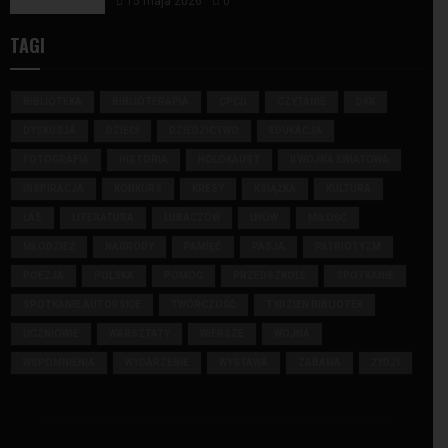
15 maja 2026
0
TAGI
BIBLIOTEKA
BIBLIOTERAPIA
CPCD
CZYTANIE
DKK
DYSKUSJA
DZIECI
DZIEDZICTWO
EDUKACJA
FOTOGRAFIA
HISTORIA
HOLOKAUST
II WOJNA ŚWIATOWA
INSPIRACJA
KONKURS
KRESY
KSIĄŻKA
KULTURA
LAS
LITERATURA
LUBACZÓW
LWÓW
MIŁOŚĆ
MŁODZIEŻ
NAGRODY
PAMIĘĆ
PASJA
PATRIOTYZM
POEZJA
POLSKA
POMOC
PRZEDSZKOLE
SPOTKANIE
SPOTKANIE AUTORSKIE
TWÓRCZOŚĆ
TYDZIEŃ BIBLIOTEK
UCZNIOWIE
WARSZTATY
WIERSZE
WOJNA
WSPOMNIENIA
WYDARZENIE
WYSTAWA
ZABAWA
ŻYDZI