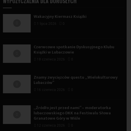
WYPOŻYCZALNIA DLA DOROSŁYCH
Wakacyjny Kiermasz Książki
1 lipca 2026
0
Czerwcowe spotkanie Dyskusyjnego Klubu
Książki w Lubaczowie
18 czerwca 2026
0
Znamy zwycięzców questu „Wielokulturowy
Lubaczów”
16 czerwca 2026
0
„Źródło jest przed nami” – moderatorka
lubaczowskiego DKK na Festiwalu Słowa
Granatowe Góry w Wiśle
12 czerwca 2026
0