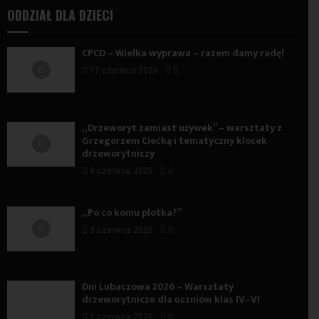
ODDZIAŁ DLA DZIECI
CPCD – Wielka wyprawa – razem damy radę!
17 czerwca 2026
0
„Drzeworyt zamiast używek” – warsztaty z
Grzegorzem Ciećką i tematyczny klocek
drzeworytniczy
9 czerwca 2026
0
„Po co komu plotka?”
3 czerwca 2026
0
Dni Lubaczowa 2026 – Warsztaty
drzeworytnicze dla uczniów klas IV–VI
1 czerwca 2026
0