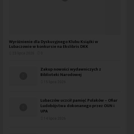
Wyróżnienie dla Dyskusyjnego Klubu Książki w
Lubaczowie w konkursie na Ekslibris DKK
23 lipca 2026
0
Zakup nowości wydawniczych z
Biblioteki Narodowej
15 lipca 2026
Lubaczów uczcił pamięć Polaków – Ofiar
Ludobójstwa dokonanego przez OUN i
UPA
14 lipca 2026