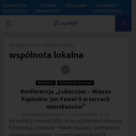
DEKLARACJA
POLITYKA
REGULAMIN
STANDARDY
DOSTĘPNOŚCI
PRYWATNOŚCI
OCHRONY DZIECI
PRIMARY
MENU
Strona główna
wspólnota lokalna
wspólnota lokalna
Aktualności
Czytelnia dla Dorosłych
Konferencja „Lubaczów – Miasto
Papieskie: Jan Paweł II w sercach
mieszkańców”
przez
Małgorzata Hojdak
5 czerwca 2025
139
We wtorek 3 czerwca 2025 r. w naszej Bibliotece odbyła się
Konferencja „Lubaczów – Miasto Papieskie: Jan Paweł II w
sercach mieszkańców” zorganizowana z okazji 34.