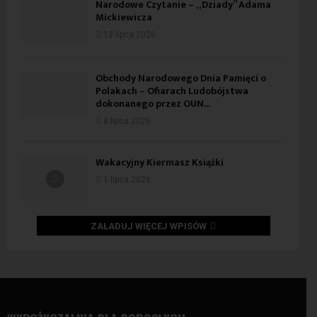
Narodowe Czytanie – „Dziady” Adama
Mickiewicza
13 lipca 2026
Obchody Narodowego Dnia Pamięci o
Polakach – Ofiarach Ludobójstwa
dokonanego przez OUN...
8 lipca 2026
Wakacyjny Kiermasz Książki
1 lipca 2026
ZAŁADUJ WIĘCEJ WPISÓW