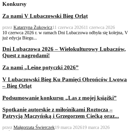
Konkursy
Za nami V Lubaczowski Bieg Orląt
przez
Katarzyna Żukowicz
11 czerwca 2026
11 czerwca 2026
10 czerwca 2026 r. w ramach Dni Lubaczowa odbyła się kolejna, V
już edycja Biegu...
Dni Lubaczowa 2026 – Wielokulturowy Lubaczów,
Quest z nagrodami!
Za nami „Leśne potyczki 2026”
V Lubaczowski Bieg Ku Pamięci Obrońców Lwowa
– Bieg Orląt
Podsumowanie konkursu „Las z mojej książki”
Spotkanie autorskie z miłośnikami Roztocza –
Patrycją Maczyńską i Grzegorzem Ciećką oraz...
przez
Małgorzata Świerczek
19 marca 2026
19 marca 2026