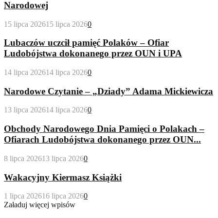
Narodowej
15 lipca 2026
15 lipca 2026
0
Lubaczów uczcił pamięć Polaków – Ofiar
Ludobójstwa dokonanego przez OUN i UPA
14 lipca 2026
14 lipca 2026
0
Narodowe Czytanie – „Dziady” Adama Mickiewicza
13 lipca 2026
14 lipca 2026
0
Obchody Narodowego Dnia Pamięci o Polakach –
Ofiarach Ludobójstwa dokonanego przez OUN...
8 lipca 2026
13 lipca 2026
0
Wakacyjny Kiermasz Książki
1 lipca 2026
16 lipca 2026
0
Załaduj więcej wpisów