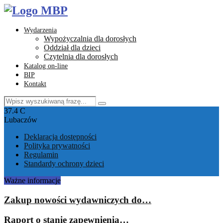
Wydarzenia
Wypożyczalnia dla dorosłych
Oddział dla dzieci
Czytelnia dla dorosłych
Katalog on-line
BIP
Kontakt
Search
Search
for:
Facebook
Instagram
Youtube
Email
37.4
C
Lubaczów
Deklaracja dostępności
Polityka prywatności
Regulamin
Standardy ochrony dzieci
Ważne informacje
Zakup nowości wydawniczych do…
Raport o stanie zapewnienia…