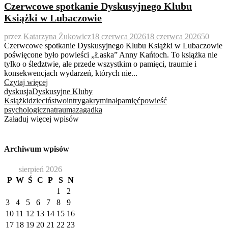
Czerwcowe spotkanie Dyskusyjnego Klubu
Książki w Lubaczowie
przez
Katarzyna Żukowicz
18 czerwca 2026
18 czerwca 2026
50
Czerwcowe spotkanie Dyskusyjnego Klubu Książki w Lubaczowie
poświęcone było powieści „Łaska” Anny Kańtoch. To książka nie
tylko o śledztwie, ale przede wszystkim o pamięci, traumie i
konsekwencjach wydarzeń, których nie...
Czytaj więcej
dyskusja
Dyskusyjne Kluby
Książki
dzieciństwo
intryga
kryminał
pamięć
powieść
psychologiczna
trauma
zagadka
Załaduj więcej wpisów
Archiwum wpisów
sierpień 2026
P
W
Ś
C
P
S
N
1
2
3
4
5
6
7
8
9
10
11
12
13
14
15
16
17
18
19
20
21
22
23