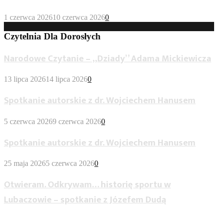
1 czerwca 2026
10 czerwca 2026
0
Czytelnia Dla Dorosłych
Narodowe Czytanie – „Dziady” Adama Mickiewicza
13 lipca 2026
14 lipca 2026
0
Spotkanie autorskie z dr. Wojciechem Hanusem
5 czerwca 2026
9 czerwca 2026
0
Spotkanie autorskie z dr. Wojciechem Hanusem
25 maja 2026
5 czerwca 2026
0
Otwieram. Odkrywam… historię sportu w
Lubaczowie – spotkanie z Józefem Dudą