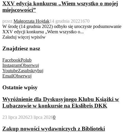
XXV edycja konkursu „Wiem wszystko o mojej
miejscowości”
przez
Małgorzata Hojdak
14 grudnia 2022
1670
W środę (14 grudnia 2022) odbyło się uroczyste podsumowanie
XXV edycji konkursu „Wiem wszystko o...
Załaduj więcej wpisów
Znajdziesz nasz
Facebook
Polub
Instagram
Obserwuj
Youtube
Zasubskrybuj
Email
Obserwuj
Ostatnie wpisy
Wyróżnienie dla Dyskusyjnego Klubu Książki w
Lubaczowie w konkursie na Ekslibris DKK
23 lipca 2026
23 lipca 2026
0
Zakup nowości wydawniczych z Biblioteki