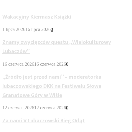
Wypożyczalnia Dla Dorosłych
Wakacyjny Kiermasz Książki
1 lipca 2026
16 lipca 2026
0
Znamy zwycięzców questu „Wielokulturowy
Lubaczów”
16 czerwca 2026
16 czerwca 2026
0
„Źródło jest przed nami” – moderatorka
lubaczowskiego DKK na Festiwalu Słowa
Granatowe Góry w Wiśle
12 czerwca 2026
12 czerwca 2026
0
Za nami V Lubaczowski Bieg Orląt