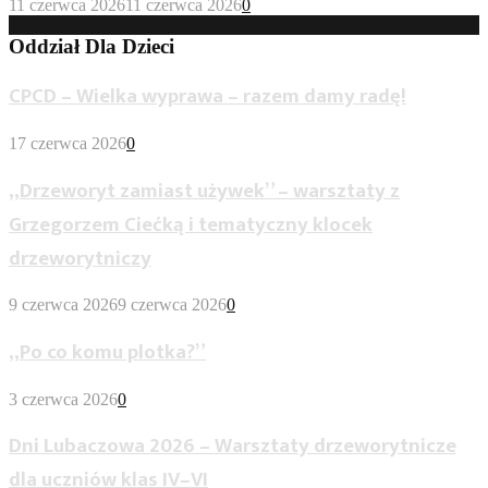
11 czerwca 2026
11 czerwca 2026
0
Oddział Dla Dzieci
CPCD – Wielka wyprawa – razem damy radę!
17 czerwca 2026
0
„Drzeworyt zamiast używek” – warsztaty z
Grzegorzem Ciećką i tematyczny klocek
drzeworytniczy
9 czerwca 2026
9 czerwca 2026
0
„Po co komu plotka?”
3 czerwca 2026
0
Dni Lubaczowa 2026 – Warsztaty drzeworytnicze
dla uczniów klas IV–VI