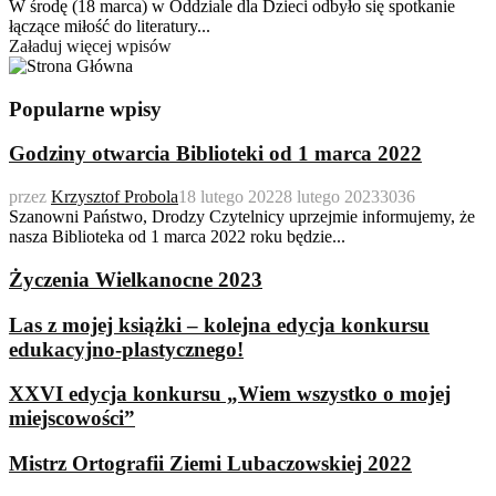
W środę (18 marca) w Oddziale dla Dzieci odbyło się spotkanie
łączące miłość do literatury...
Załaduj więcej wpisów
Popularne wpisy
Godziny otwarcia Biblioteki od 1 marca 2022
przez
Krzysztof Probola
18 lutego 2022
8 lutego 2023
3036
Szanowni Państwo, Drodzy Czytelnicy uprzejmie informujemy, że
nasza Biblioteka od 1 marca 2022 roku będzie...
Życzenia Wielkanocne 2023
Las z mojej książki – kolejna edycja konkursu
edukacyjno-plastycznego!
XXVI edycja konkursu „Wiem wszystko o mojej
miejscowości”
Mistrz Ortografii Ziemi Lubaczowskiej 2022