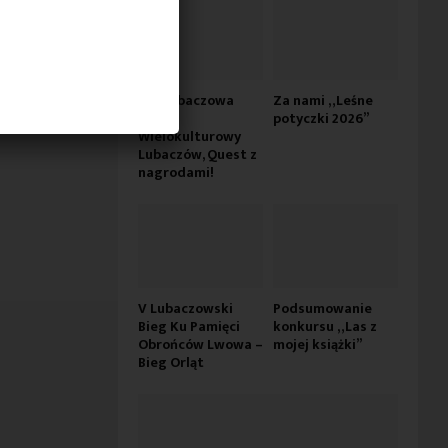
Dni Lubaczowa
Za nami „Leśne
2026 –
potyczki 2026”
Wielokulturowy
Lubaczów, Quest z
nagrodami!
V Lubaczowski
Podsumowanie
Bieg Ku Pamięci
konkursu „Las z
Obrońców Lwowa –
mojej książki”
Bieg Orląt