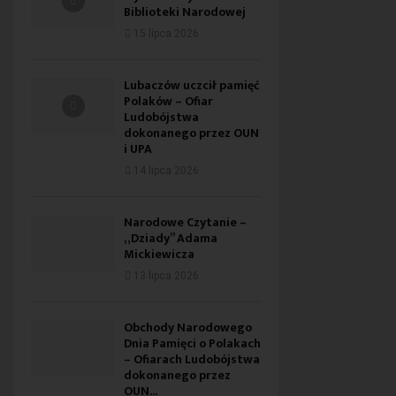
Biblioteki Narodowej
15 lipca 2026
Lubaczów uczcił pamięć
Polaków – Ofiar
Ludobójstwa
dokonanego przez OUN
i UPA
14 lipca 2026
Narodowe Czytanie –
„Dziady” Adama
Mickiewicza
13 lipca 2026
Obchody Narodowego
Dnia Pamięci o Polakach
– Ofiarach Ludobójstwa
dokonanego przez
OUN...