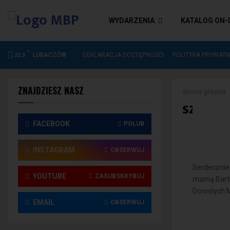
WYDARZENIA
KATALOG ON-
C
DEKLARACJA DOSTĘPNOŚCI
LUBACZÓW
DEKLARACJA DOSTĘPNOŚCI
POLITYKA PRYWATN
22.3
ZNAJDZIESZ NASZ
Strona główna
szczer
FACEBOOK
POLUB
INSTAGRAM
OBSERWUJ
Serdecznie 
YOUTUBE
ZASUBSKRYBUJ
mamą Bartka
Dorosłych Mi
EMAIL
OBSERWUJ