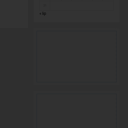
31
« lip