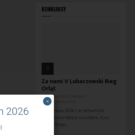
KONKURSY
Za nami V Lubaczowski Bieg
Orląt
przez
Katarzyna Żukowicz
×
11 czerwca 2026
m 2026
10 czerwca 2026 r. w ramach Dni
Lubaczowa odbyła się kolejna, V już
edycja Biegu...
)