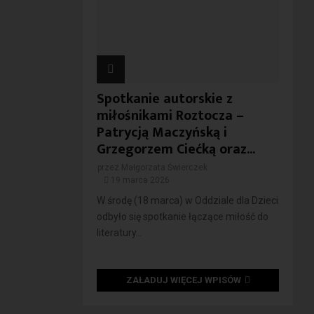
Spotkanie autorskie z
miłośnikami Roztocza –
Patrycją Maczyńską i
Grzegorzem Ciećką oraz...
przez
Małgorzata Świerczek
19 marca 2026
W środę (18 marca) w Oddziale dla Dzieci
odbyło się spotkanie łączące miłość do
literatury...
ZAŁADUJ WIĘCEJ WPISÓW