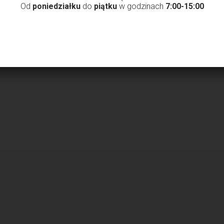
Od
poniedziałku
do
piątku
w godzinach
7:00-15:00