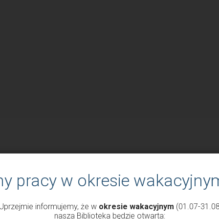
ny pracy w okresie wakacyjny
Uprzejmie informujemy, że w
okresie wakacyjnym
(01.07-31.08
nasza Biblioteka będzie otwarta: