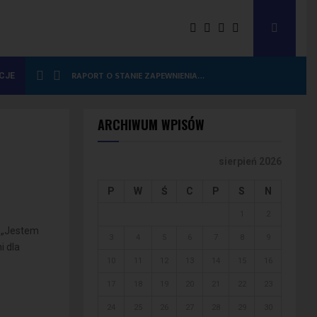
RAPORT O STANIE ZAPEWNIENIA…
CJE
ARCHIWUM WPISÓW
sierpień 2026
P
W
Ś
C
P
S
N
1
2
i „Jestem
3
4
5
6
7
8
9
i dla
10
11
12
13
14
15
16
17
18
19
20
21
22
23
24
25
26
27
28
29
30