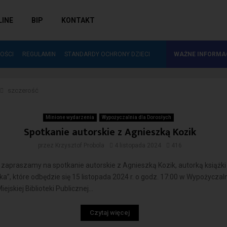
LINE
BIP
KONTAKT
ZAKUP NOWOŚCI WYDAWNICZYCH DO…
OŚCI
REGULAMIN
STANDARDY OCHRONY DZIECI
WAŻNE INFORMA
szczerość
ość
Minione wydarzenia
Wypożyczalnia dla Dorosłych
Spotkanie autorskie z Agnieszką Kozik
przez
Krzysztof Probola
4 listopada 2024
416
zapraszamy na spotkanie autorskie z Agnieszką Kozik, autorką książk
”, które odbędzie się 15 listopada 2024 r. o godz. 17:00 w Wypożyczaln
ejskiej Biblioteki Publicznej...
Czytaj więcej