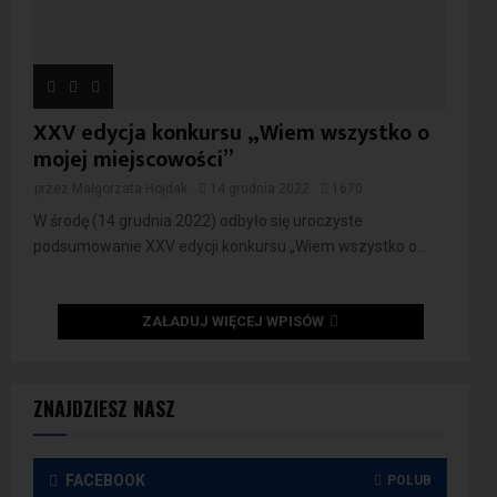
XXV edycja konkursu „Wiem wszystko o
mojej miejscowości”
przez
Małgorzata Hojdak
14 grudnia 2022
1670
W środę (14 grudnia 2022) odbyło się uroczyste
podsumowanie XXV edycji konkursu „Wiem wszystko o...
ZAŁADUJ WIĘCEJ WPISÓW
ZNAJDZIESZ NASZ
FACEBOOK
POLUB