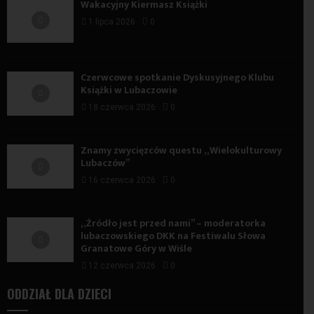
Wakacyjny Kiermasz Książki
1 lipca 2026
0
Czerwcowe spotkanie Dyskusyjnego Klubu
Książki w Lubaczowie
18 czerwca 2026
0
Znamy zwycięzców questu „Wielokulturowy
Lubaczów”
16 czerwca 2026
0
„Źródło jest przed nami” – moderatorka
lubaczowskiego DKK na Festiwalu Słowa
Granatowe Góry w Wiśle
12 czerwca 2026
0
ODDZIAŁ DLA DZIECI