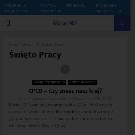
DEKLARACJA
POLITYKA
REGULAMIN
STANDARDY
DOSTĘPNOŚCI
PRYWATNOŚCI
OCHRONY DZIECI
PRIMARY
MENU
Strona główna
Święto Pracy
Święto Pracy
Głośne czytanie bajek
Oddział dla Dzieci
CPCD – Czy znasz nasz kraj?
przez
Małgorzata Świerczek
29 kwietnia 2025
107
Dzisiaj (29 kwietnia) w ramach akcji „Cała Polska czyta
dzieciom” w bibliotece odbyła się lekcja patriotyzmu pn.
„Czy znasz nasz kraj?”. Z okazji zbliżających się trzech
świąt majowych: Święta Pracy,...