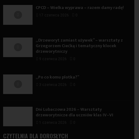
CPCD – Wielka wyprawa – razem damy radę!
17 czerwca 2026
0
„Drzeworyt zamiast używek” – warsztaty z
Grzegorzem Ciećką i tematyczny klocek
drzeworytniczy
9 czerwca 2026
0
„Po co komu plotka?”
3 czerwca 2026
0
Dni Lubaczowa 2026 – Warsztaty
drzeworytnicze dla uczniów klas IV–VI
1 czerwca 2026
0
CZYTELNIA DLA DOROSŁYCH