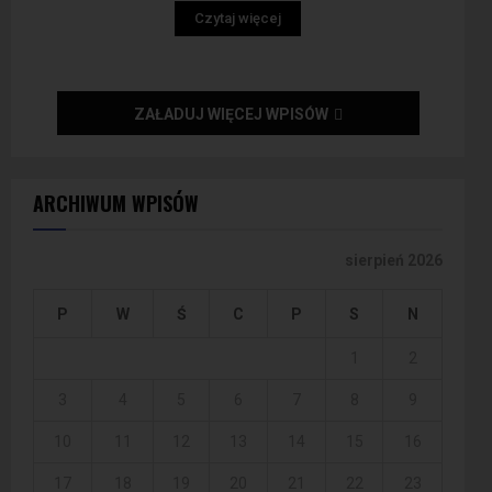
Czytaj więcej
ZAŁADUJ WIĘCEJ WPISÓW
ARCHIWUM WPISÓW
sierpień 2026
P
W
Ś
C
P
S
N
1
2
3
4
5
6
7
8
9
10
11
12
13
14
15
16
17
18
19
20
21
22
23