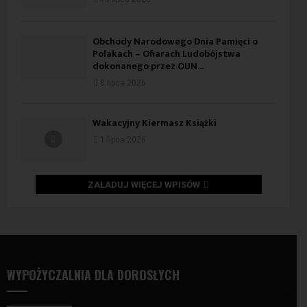
Obchody Narodowego Dnia Pamięci o
Polakach – Ofiarach Ludobójstwa
dokonanego przez OUN...
8 lipca 2026
Wakacyjny Kiermasz Książki
1 lipca 2026
ZAŁADUJ WIĘCEJ WPISÓW
WYPOŻYCZALNIA DLA DOROSŁYCH