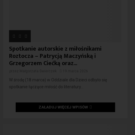
Spotkanie autorskie z miłośnikami
Roztocza – Patrycją Maczyńską i
Grzegorzem Ciećką oraz...
przez
Małgorzata Świerczek
19 marca 2026
W środę (18 marca) w Oddziale dla Dzieci odbyło się
spotkanie łączące miłość do literatury...
ZAŁADUJ WIĘCEJ WPISÓW