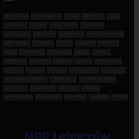
BIBLIOTEKA
BIBLIOTERAPIA
CPCD
CZYTANIE
DKK
DYSKUSJA
DZIECI
DZIEDZICTWO
EDUKACJA
FOTOGRAFIA
HISTORIA
HOLOKAUST
II WOJNA ŚWIATOWA
INSPIRACJA
KONKURS
KRESY
KSIĄŻKA
KULTURA
LAS
LITERATURA
LUBACZÓW
LWÓW
MIŁOŚĆ
MŁODZIEŻ
NAGRODY
PAMIĘĆ
PASJA
PATRIOTYZM
POEZJA
POLSKA
POMOC
PRZEDSZKOLE
SPOTKANIE
SPOTKANIE AUTORSKIE
TWÓRCZOŚĆ
TYDZIEŃ BIBLIOTEK
UCZNIOWIE
WARSZTATY
WIERSZE
WOJNA
WSPOMNIENIA
WYDARZENIE
WYSTAWA
ZABAWA
ŻYDZI
MBP Lubaczów