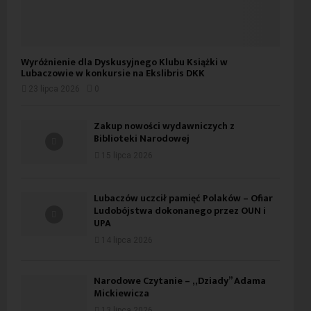
Wyróżnienie dla Dyskusyjnego Klubu Książki w
Lubaczowie w konkursie na Ekslibris DKK
23 lipca 2026
0
Zakup nowości wydawniczych z
Biblioteki Narodowej
15 lipca 2026
Lubaczów uczcił pamięć Polaków – Ofiar
Ludobójstwa dokonanego przez OUN i
UPA
14 lipca 2026
Narodowe Czytanie – „Dziady” Adama
Mickiewicza
13 lipca 2026