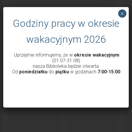
×
Godziny pracy w okresie
wakacyjnym 2026
Godziny otwarcia Biblioteki od 1 marca
Uprzejmie informujemy, że w
okresie wakacyjnym
2022
(01.07-31.08)
przez
Krzysztof Probola
18 lutego 2022
3037
nasza Biblioteka będzie otwarta:
Od
poniedziałku
do
piątku
w godzinach
7:00-15:00
Szanowni Państwo, Drodzy Czytelnicy uprzejmie
informujemy, że nasza Biblioteka od 1 marca 2022 roku
będzie...