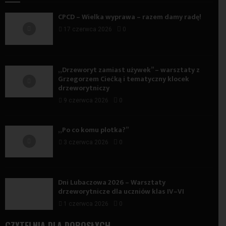
CPCD – Wielka wyprawa – razem damy radę!
17 czerwca 2026
0
„Drzeworyt zamiast używek” – warsztaty z
Grzegorzem Ciećką i tematyczny klocek
drzeworytniczy
9 czerwca 2026
0
„Po co komu plotka?”
3 czerwca 2026
0
Dni Lubaczowa 2026 – Warsztaty
drzeworytnicze dla uczniów klas IV–VI
1 czerwca 2026
0
CZYTELNIA DLA DOROSŁYCH