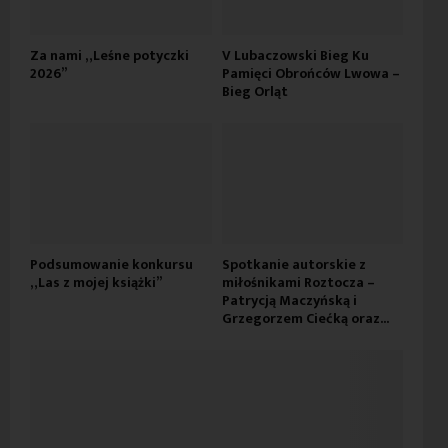
Za nami „Leśne potyczki
V Lubaczowski Bieg Ku
2026”
Pamięci Obrońców Lwowa –
Bieg Orląt
Podsumowanie konkursu
Spotkanie autorskie z
„Las z mojej książki”
miłośnikami Roztocza –
Patrycją Maczyńską i
Grzegorzem Ciećką oraz...