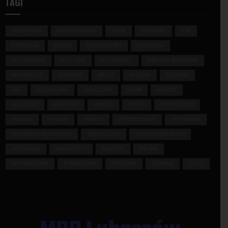
TAGI
BIBLIOTEKA
BIBLIOTERAPIA
CPCD
CZYTANIE
DKK
DYSKUSJA
DZIECI
DZIEDZICTWO
EDUKACJA
FOTOGRAFIA
HISTORIA
HOLOKAUST
II WOJNA ŚWIATOWA
INSPIRACJA
KONKURS
KRESY
KSIĄŻKA
KULTURA
LAS
LITERATURA
LUBACZÓW
LWÓW
MIŁOŚĆ
MŁODZIEŻ
NAGRODY
PAMIĘĆ
PASJA
PATRIOTYZM
POEZJA
POLSKA
POMOC
PRZEDSZKOLE
SPOTKANIE
SPOTKANIE AUTORSKIE
TWÓRCZOŚĆ
TYDZIEŃ BIBLIOTEK
UCZNIOWIE
WARSZTATY
WIERSZE
WOJNA
WSPOMNIENIA
WYDARZENIE
WYSTAWA
ZABAWA
ŻYDZI