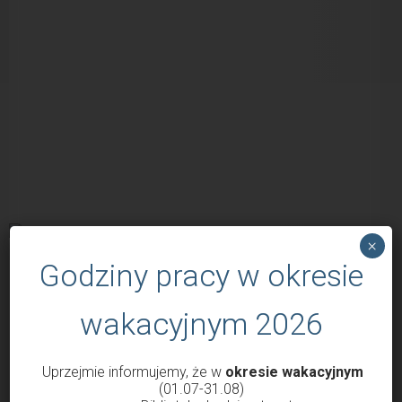
×
Godziny pracy w okresie
POPULARNE WPISY
wakacyjnym 2026
Uprzejmie informujemy, że w
okresie wakacyjnym
(01.07-31.08)