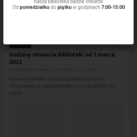
nasza Biblioteka będzie otwarta:
Od
poniedziałku
do
piątku
w godzinach
7:00-15:00
Godziny otwarcia Biblioteki od 1 marca
2022
przez
Krzysztof Probola
18 lutego 2022
3038
Szanowni Państwo, Drodzy Czytelnicy uprzejmie
informujemy, że nasza Biblioteka od 1 marca 2022 roku
będzie...