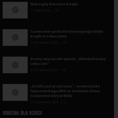
Wakacyjny Kiermasz Książki
1 lipca 2026
0
Czerwcowe spotkanie Dyskusyjnego Klubu
Książki w Lubaczowie
18 czerwca 2026
0
Znamy zwycięzców questu „Wielokulturowy
Lubaczów”
16 czerwca 2026
0
„Źródło jest przed nami” – moderatorka
lubaczowskiego DKK na Festiwalu Słowa
Granatowe Góry w Wiśle
12 czerwca 2026
0
ODDZIAŁ DLA DZIECI