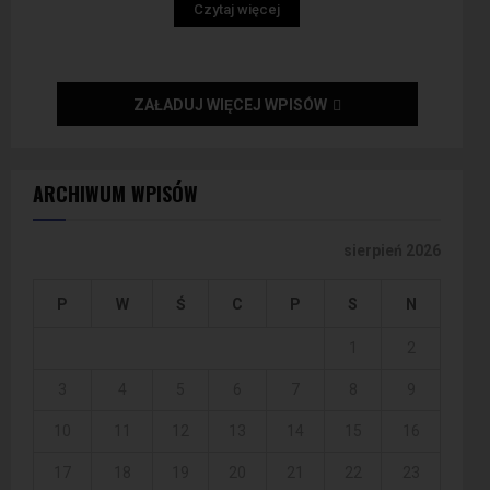
Czytaj więcej
ZAŁADUJ WIĘCEJ WPISÓW
ARCHIWUM WPISÓW
sierpień 2026
P
W
Ś
C
P
S
N
1
2
3
4
5
6
7
8
9
10
11
12
13
14
15
16
17
18
19
20
21
22
23