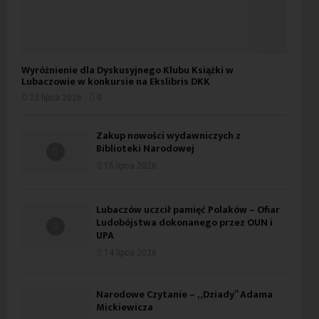
Wyróżnienie dla Dyskusyjnego Klubu Książki w
Lubaczowie w konkursie na Ekslibris DKK
23 lipca 2026
0
Zakup nowości wydawniczych z
Biblioteki Narodowej
15 lipca 2026
Lubaczów uczcił pamięć Polaków – Ofiar
Ludobójstwa dokonanego przez OUN i
UPA
14 lipca 2026
Narodowe Czytanie – „Dziady” Adama
Mickiewicza