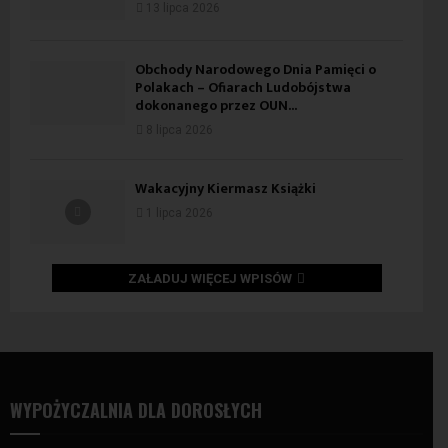
13 lipca 2026
Obchody Narodowego Dnia Pamięci o
Polakach – Ofiarach Ludobójstwa
dokonanego przez OUN...
8 lipca 2026
Wakacyjny Kiermasz Książki
1 lipca 2026
ZAŁADUJ WIĘCEJ WPISÓW
WYPOŻYCZALNIA DLA DOROSŁYCH