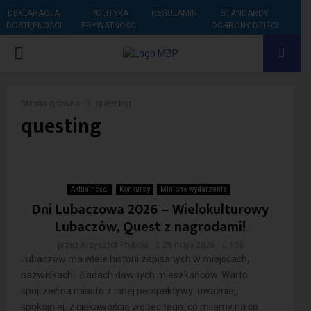
DEKLARACJA
POLITYKA
REGULAMIN
STANDARDY
DOSTĘPNOŚCI
PRYWATNOŚCI
OCHRONY DZIECI
PRIMARY
MENU
Strona główna
questing
questing
Aktualności
Konkursy
Minione wydarzenia
Dni Lubaczowa 2026 – Wielokulturowy
Lubaczów, Quest z nagrodami!
przez
Krzysztof Probola
29 maja 2026
103
Lubaczów ma wiele historii zapisanych w miejscach,
nazwiskach i śladach dawnych mieszkańców. Warto
spojrzeć na miasto z innej perspektywy: uważniej,
spokojniej, z ciekawością wobec tego, co mijamy na co