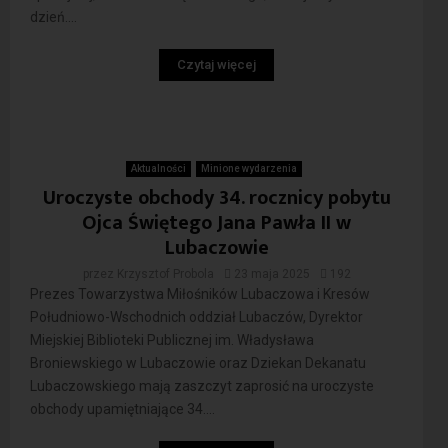
dzień....
Czytaj więcej
Aktualności
Minione wydarzenia
Uroczyste obchody 34. rocznicy pobytu
Ojca Świętego Jana Pawła II w
Lubaczowie
przez
Krzysztof Probola
23 maja 2025
192
Prezes Towarzystwa Miłośników Lubaczowa i Kresów
Południowo-Wschodnich oddział Lubaczów, Dyrektor
Miejskiej Biblioteki Publicznej im. Władysława
Broniewskiego w Lubaczowie oraz Dziekan Dekanatu
Lubaczowskiego mają zaszczyt zaprosić na uroczyste
obchody upamiętniające 34....