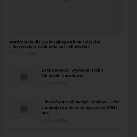
Wyróżnienie dla Dyskusyjnego Klubu Książki w
Lubaczowie w konkursie na Ekslibris DKK
23 lipca 2026
0
Zakup nowości wydawniczych z
Biblioteki Narodowej
15 lipca 2026
Lubaczów uczcił pamięć Polaków – Ofiar
Ludobójstwa dokonanego przez OUN i
UPA
14 lipca 2026