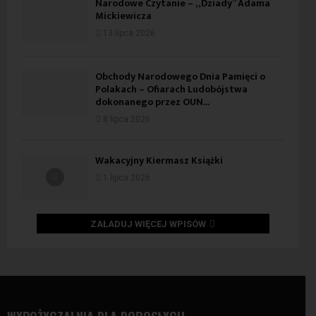
Narodowe Czytanie – „Dziady” Adama
Mickiewicza
13 lipca 2026
Obchody Narodowego Dnia Pamięci o
Polakach – Ofiarach Ludobójstwa
dokonanego przez OUN...
8 lipca 2026
Wakacyjny Kiermasz Książki
1 lipca 2026
ZAŁADUJ WIĘCEJ WPISÓW