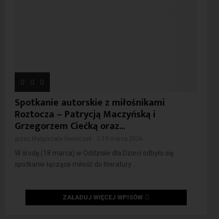
Spotkanie autorskie z miłośnikami
Roztocza – Patrycją Maczyńską i
Grzegorzem Ciećką oraz...
przez
Małgorzata Świerczek
19 marca 2026
W środę (18 marca) w Oddziale dla Dzieci odbyło się
spotkanie łączące miłość do literatury...
ZAŁADUJ WIĘCEJ WPISÓW