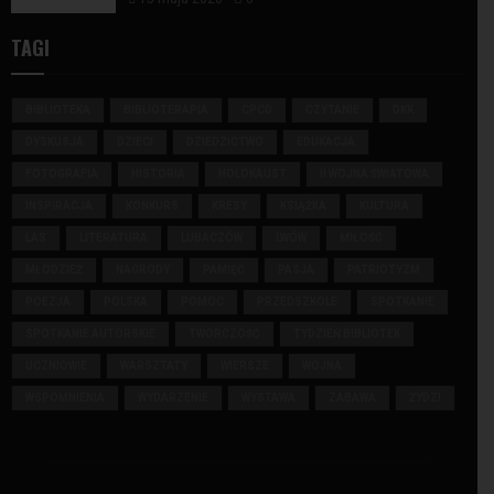
TAGI
BIBLIOTEKA
BIBLIOTERAPIA
CPCD
CZYTANIE
DKK
DYSKUSJA
DZIECI
DZIEDZICTWO
EDUKACJA
FOTOGRAFIA
HISTORIA
HOLOKAUST
II WOJNA ŚWIATOWA
INSPIRACJA
KONKURS
KRESY
KSIĄŻKA
KULTURA
LAS
LITERATURA
LUBACZÓW
LWÓW
MIŁOŚĆ
MŁODZIEŻ
NAGRODY
PAMIĘĆ
PASJA
PATRIOTYZM
POEZJA
POLSKA
POMOC
PRZEDSZKOLE
SPOTKANIE
SPOTKANIE AUTORSKIE
TWÓRCZOŚĆ
TYDZIEŃ BIBLIOTEK
UCZNIOWIE
WARSZTATY
WIERSZE
WOJNA
WSPOMNIENIA
WYDARZENIE
WYSTAWA
ZABAWA
ŻYDZI