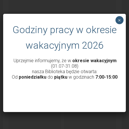
×
Godziny pracy w okresie
wakacyjnym 2026
Uprzejmie informujemy, że w
okresie wakacyjnym
Godziny otwarcia Biblioteki od 1 marca
(01.07-31.08)
2022
nasza Biblioteka będzie otwarta:
Od
poniedziałku
do
piątku
w godzinach
7:00-15:00
przez
Krzysztof Probola
18 lutego 2022
3036
Szanowni Państwo, Drodzy Czytelnicy uprzejmie
informujemy, że nasza Biblioteka od 1 marca 2022 roku
będzie...