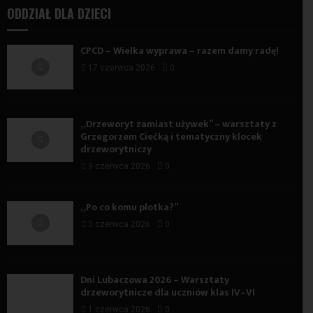
ODDZIAŁ DLA DZIECI
CPCD – Wielka wyprawa – razem damy radę!
17 czerwca 2026
0
„Drzeworyt zamiast używek” – warsztaty z
Grzegorzem Ciećką i tematyczny klocek
drzeworytniczy
9 czerwca 2026
0
„Po co komu plotka?”
3 czerwca 2026
0
Dni Lubaczowa 2026 – Warsztaty
drzeworytnicze dla uczniów klas IV–VI
1 czerwca 2026
0