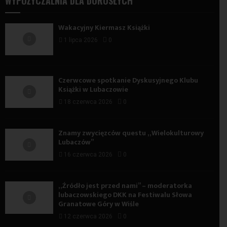
WYPOŻYCZALNIA DLA DOROSŁYCH
Wakacyjny Kiermasz Książki
1 lipca 2026
0
Czerwcowe spotkanie Dyskusyjnego Klubu
Książki w Lubaczowie
18 czerwca 2026
0
Znamy zwycięzców questu „Wielokulturowy
Lubaczów”
16 czerwca 2026
0
„Źródło jest przed nami” – moderatorka
lubaczowskiego DKK na Festiwalu Słowa
Granatowe Góry w Wiśle
12 czerwca 2026
0