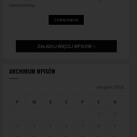
lubaczowską...
Czytaj więcej
ZAŁADUJ WIĘCEJ WPISÓW
ARCHIWUM WPISÓW
sierpień 2026
P
W
Ś
C
P
S
N
1
2
3
4
5
6
7
8
9