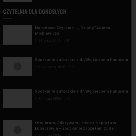
CZYTELNIA DLA DOROSŁYCH
Narodowe Czytanie – „Dziady” Adama
Mickiewicza
13 lipca 2026
0
Spotkanie autorskie z dr. Wojciechem Hanusem
5 czerwca 2026
0
Spotkanie autorskie z dr. Wojciechem Hanusem
25 maja 2026
0
Otwieram. Odkrywam… historię sportu w
Lubaczowie – spotkanie z Józefem Dudą
15 maja 2026
0