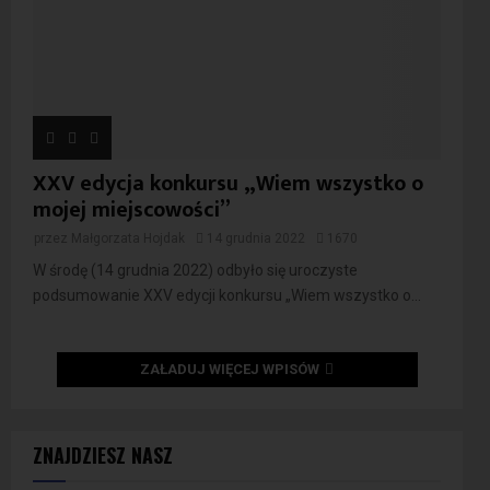
XXV edycja konkursu „Wiem wszystko o
mojej miejscowości”
przez
Małgorzata Hojdak
14 grudnia 2022
1670
W środę (14 grudnia 2022) odbyło się uroczyste
podsumowanie XXV edycji konkursu „Wiem wszystko o...
ZAŁADUJ WIĘCEJ WPISÓW
ZNAJDZIESZ NASZ