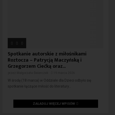
Spotkanie autorskie z miłośnikami
Roztocza – Patrycją Maczyńską i
Grzegorzem Ciećką oraz...
przez
Małgorzata Świerczek
19 marca 2026
W środę (18 marca) w Oddziale dla Dzieci odbyło się
spotkanie łączące miłość do literatury...
ZAŁADUJ WIĘCEJ WPISÓW