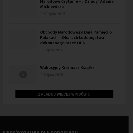
Narodowe Czytanie – „Dziady” Adama
Mickiewicza
13 lipca 2026
Obchody Narodowego Dnia Pamięci o
Polakach – Ofiarach Ludobójstwa
dokonanego przez OUN...
8 lipca 2026
Wakacyjny Kiermasz Książki
1 lipca 2026
ZAŁADUJ WIĘCEJ WPISÓW