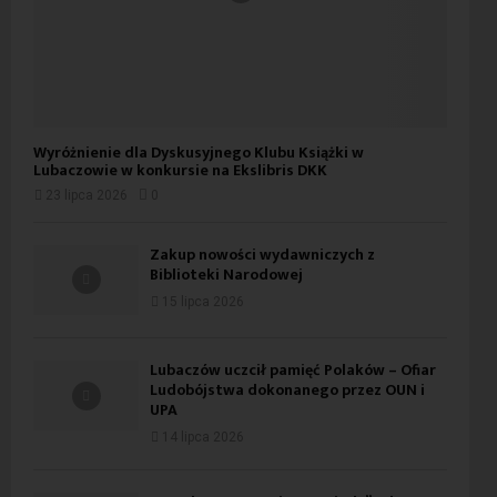
Wyróżnienie dla Dyskusyjnego Klubu Książki w
Lubaczowie w konkursie na Ekslibris DKK
23 lipca 2026
0
Zakup nowości wydawniczych z
Biblioteki Narodowej
15 lipca 2026
Lubaczów uczcił pamięć Polaków – Ofiar
Ludobójstwa dokonanego przez OUN i
UPA
14 lipca 2026