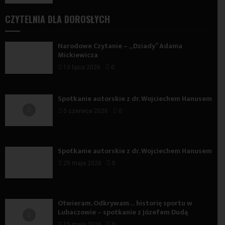
CZYTELNIA DLA DOROSŁYCH
Narodowe Czytanie – „Dziady” Adama
Mickiewicza
13 lipca 2026
0
Spotkanie autorskie z dr. Wojciechem Hanusem
5 czerwca 2026
0
Spotkanie autorskie z dr. Wojciechem Hanusem
25 maja 2026
0
Otwieram. Odkrywam… historię sportu w
Lubaczowie – spotkanie z Józefem Dudą
15 maja 2026
0