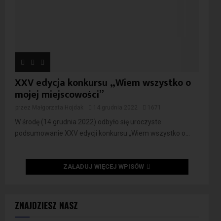
XXV edycja konkursu „Wiem wszystko o
mojej miejscowości”
przez
Małgorzata Hojdak
14 grudnia 2022
1671
W środę (14 grudnia 2022) odbyło się uroczyste
podsumowanie XXV edycji konkursu „Wiem wszystko o...
ZAŁADUJ WIĘCEJ WPISÓW
ZNAJDZIESZ NASZ