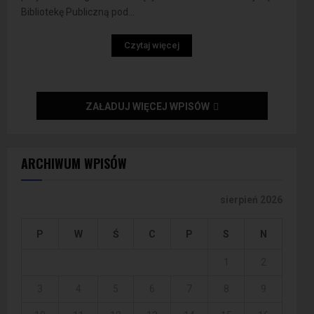
Bibliotekę Publiczną pod...
Czytaj więcej
ZAŁADUJ WIĘCEJ WPISÓW
ARCHIWUM WPISÓW
sierpień 2026
P
W
Ś
C
P
S
N
1
2
3
4
5
6
7
8
9