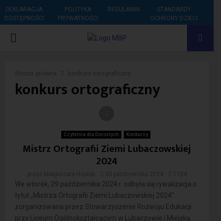
DEKLARACJA
POLITYKA
REGULAMIN
STANDARDY
DOSTĘPNOŚCI
PRYWATNOŚCI
OCHRONY DZIECI
PRIMARY
MENU
Strona główna
konkurs ortograficzny
konkurs ortograficzny
Czytelnia dla Dorosłych
Konkursy
Mistrz Ortografii Ziemi Lubaczowskiej
2024
przez
Małgorzata Hojdak
30 października 2024
1104
We wtorek, 29 października 2024 r. odbyła się rywalizacja o
tytuł „Mistrza Ortografii Ziemi Lubaczowskiej 2024”
zorganizowana przez Stowarzyszenie Rozwoju Edukacji
przy Liceum Ogólnokształcącym w Lubaczowie i Miejską