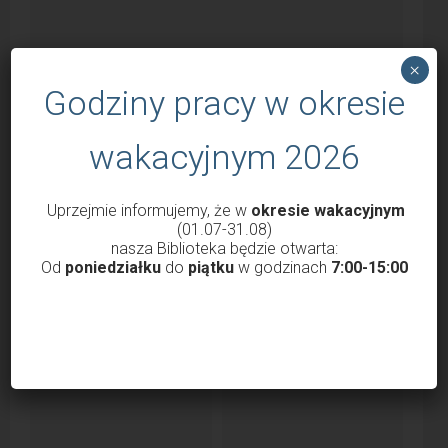
×
Godziny pracy w okresie
wakacyjnym 2026
Uprzejmie informujemy, że w
okresie wakacyjnym
Godziny otwarcia Biblioteki od 1 marca
(01.07-31.08)
2022
nasza Biblioteka będzie otwarta:
Od
poniedziałku
do
piątku
w godzinach
7:00-15:00
przez
Krzysztof Probola
18 lutego 2022
3038
Szanowni Państwo, Drodzy Czytelnicy uprzejmie
informujemy, że nasza Biblioteka od 1 marca 2022 roku
będzie...