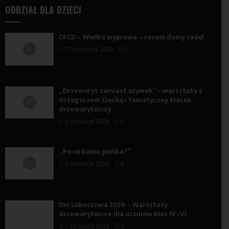
ODDZIAŁ DLA DZIECI
CPCD – Wielka wyprawa – razem damy radę!
17 czerwca 2026
0
„Drzeworyt zamiast używek” – warsztaty z
Grzegorzem Ciećką i tematyczny klocek
drzeworytniczy
9 czerwca 2026
0
„Po co komu plotka?”
3 czerwca 2026
0
Dni Lubaczowa 2026 – Warsztaty
drzeworytnicze dla uczniów klas IV–VI
1 czerwca 2026
0