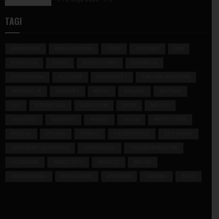
TAGI
BIBLIOTEKA
BIBLIOTERAPIA
CPCD
CZYTANIE
DKK
DYSKUSJA
DZIECI
DZIEDZICTWO
EDUKACJA
FOTOGRAFIA
HISTORIA
HOLOKAUST
II WOJNA ŚWIATOWA
INSPIRACJA
KONKURS
KRESY
KSIĄŻKA
KULTURA
LAS
LITERATURA
LUBACZÓW
LWÓW
MIŁOŚĆ
MŁODZIEŻ
NAGRODY
PAMIĘĆ
PASJA
PATRIOTYZM
POEZJA
POLSKA
POMOC
PRZEDSZKOLE
SPOTKANIE
SPOTKANIE AUTORSKIE
TWÓRCZOŚĆ
TYDZIEŃ BIBLIOTEK
UCZNIOWIE
WARSZTATY
WIERSZE
WOJNA
WSPOMNIENIA
WYDARZENIE
WYSTAWA
ZABAWA
ŻYDZI