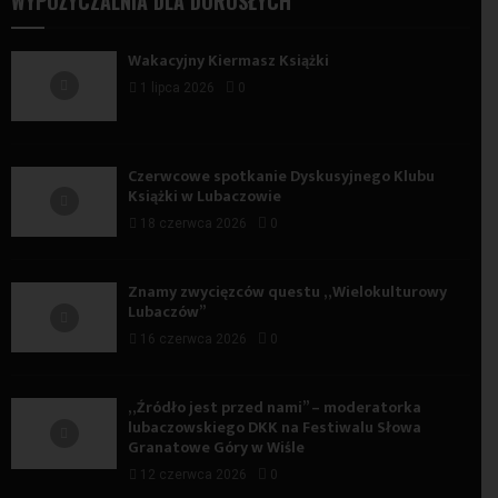
WYPOŻYCZALNIA DLA DOROSŁYCH
Wakacyjny Kiermasz Książki
1 lipca 2026
0
Czerwcowe spotkanie Dyskusyjnego Klubu
Książki w Lubaczowie
18 czerwca 2026
0
Znamy zwycięzców questu „Wielokulturowy
Lubaczów”
16 czerwca 2026
0
„Źródło jest przed nami” – moderatorka
lubaczowskiego DKK na Festiwalu Słowa
Granatowe Góry w Wiśle
12 czerwca 2026
0