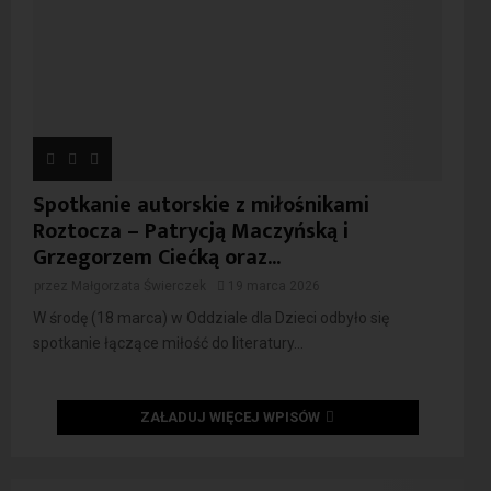
Spotkanie autorskie z miłośnikami
Roztocza – Patrycją Maczyńską i
Grzegorzem Ciećką oraz...
przez
Małgorzata Świerczek
19 marca 2026
W środę (18 marca) w Oddziale dla Dzieci odbyło się
spotkanie łączące miłość do literatury...
ZAŁADUJ WIĘCEJ WPISÓW