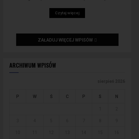
Czytaj więcej
ZAŁADUJ WIĘCEJ WPISÓW
ARCHIWUM WPISÓW
sierpień 2026
P
W
Ś
C
P
S
N
1
2
3
4
5
6
7
8
9
10
11
12
13
14
15
16