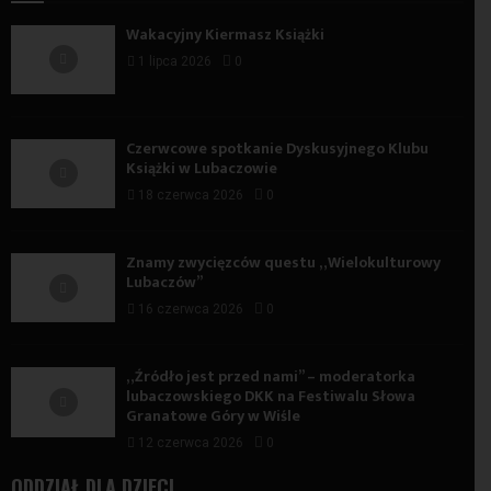
Wakacyjny Kiermasz Książki
1 lipca 2026
0
Czerwcowe spotkanie Dyskusyjnego Klubu
Książki w Lubaczowie
18 czerwca 2026
0
Znamy zwycięzców questu „Wielokulturowy
Lubaczów”
16 czerwca 2026
0
„Źródło jest przed nami” – moderatorka
lubaczowskiego DKK na Festiwalu Słowa
Granatowe Góry w Wiśle
12 czerwca 2026
0
ODDZIAŁ DLA DZIECI