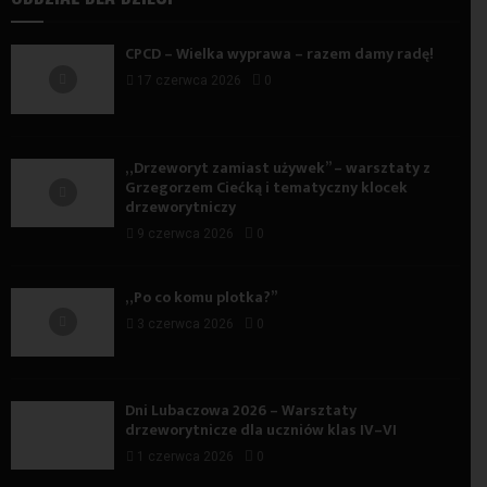
CPCD – Wielka wyprawa – razem damy radę!
17 czerwca 2026
0
„Drzeworyt zamiast używek” – warsztaty z
Grzegorzem Ciećką i tematyczny klocek
drzeworytniczy
9 czerwca 2026
0
„Po co komu plotka?”
3 czerwca 2026
0
Dni Lubaczowa 2026 – Warsztaty
drzeworytnicze dla uczniów klas IV–VI
1 czerwca 2026
0