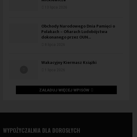
13 lipca 2026
Obchody Narodowego Dnia Pamięci o
Polakach – Ofiarach Ludobójstwa
dokonanego przez OUN...
8 lipca 2026
Wakacyjny Kiermasz Książki
1 lipca 2026
ZAŁADUJ WIĘCEJ WPISÓW
WYPOŻYCZALNIA DLA DOROSŁYCH