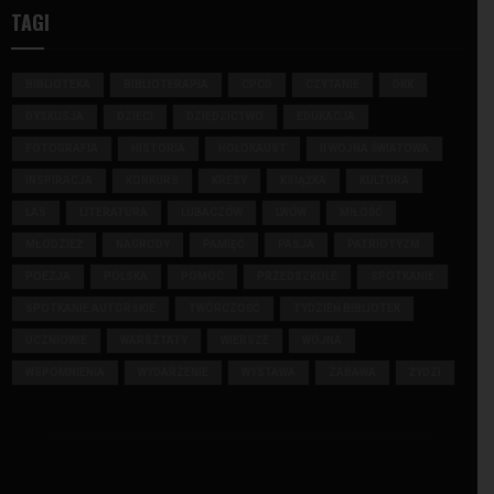
TAGI
BIBLIOTEKA
BIBLIOTERAPIA
CPCD
CZYTANIE
DKK
DYSKUSJA
DZIECI
DZIEDZICTWO
EDUKACJA
FOTOGRAFIA
HISTORIA
HOLOKAUST
II WOJNA ŚWIATOWA
INSPIRACJA
KONKURS
KRESY
KSIĄŻKA
KULTURA
LAS
LITERATURA
LUBACZÓW
LWÓW
MIŁOŚĆ
MŁODZIEŻ
NAGRODY
PAMIĘĆ
PASJA
PATRIOTYZM
POEZJA
POLSKA
POMOC
PRZEDSZKOLE
SPOTKANIE
SPOTKANIE AUTORSKIE
TWÓRCZOŚĆ
TYDZIEŃ BIBLIOTEK
UCZNIOWIE
WARSZTATY
WIERSZE
WOJNA
WSPOMNIENIA
WYDARZENIE
WYSTAWA
ZABAWA
ŻYDZI