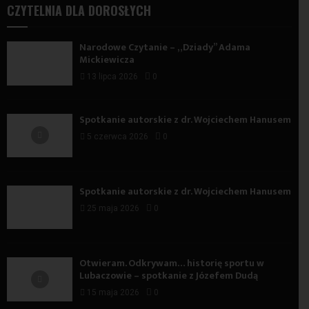
CZYTELNIA DLA DOROSŁYCH
Narodowe Czytanie – „Dziady” Adama
Mickiewicza
13 lipca 2026
0
Spotkanie autorskie z dr. Wojciechem Hanusem
5 czerwca 2026
0
Spotkanie autorskie z dr. Wojciechem Hanusem
25 maja 2026
0
Otwieram. Odkrywam… historię sportu w
Lubaczowie – spotkanie z Józefem Dudą
15 maja 2026
0