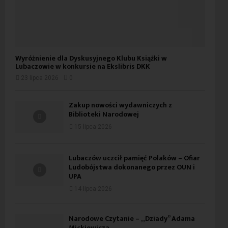
Wyróżnienie dla Dyskusyjnego Klubu Książki w
Lubaczowie w konkursie na Ekslibris DKK
23 lipca 2026
0
Zakup nowości wydawniczych z
Biblioteki Narodowej
15 lipca 2026
Lubaczów uczcił pamięć Polaków – Ofiar
Ludobójstwa dokonanego przez OUN i
UPA
14 lipca 2026
Narodowe Czytanie – „Dziady” Adama
Mickiewicza