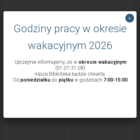
×
Godziny pracy w okresie
wakacyjnym 2026
Godziny otwarcia Biblioteki od 1 marca
Uprzejmie informujemy, że w
okresie wakacyjnym
2022
(01.07-31.08)
nasza Biblioteka będzie otwarta:
przez
Krzysztof Probola
18 lutego 2022
3038
Od
poniedziałku
do
piątku
w godzinach
7:00-15:00
Szanowni Państwo, Drodzy Czytelnicy uprzejmie
informujemy, że nasza Biblioteka od 1 marca 2022 roku
będzie...