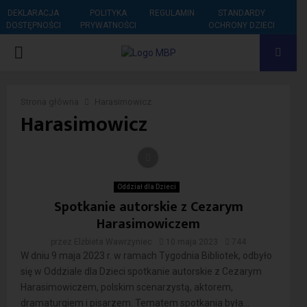
DEKLARACJA
POLITYKA
REGULAMIN
STANDARDY
DOSTĘPNOŚCI
PRYWATNOŚCI
OCHRONY DZIECI
PRIMARY
MENU
Strona główna
Harasimowicz
Harasimowicz
Oddział dla Dzieci
Spotkanie autorskie z Cezarym
Harasimowiczem
przez
Elżbieta Wawrzyniec
10 maja 2023
744
W dniu 9 maja 2023 r. w ramach Tygodnia Bibliotek, odbyło
się w Oddziale dla Dzieci spotkanie autorskie z Cezarym
Harasimowiczem, polskim scenarzystą, aktorem,
dramaturgiem i pisarzem. Tematem spotkania była...