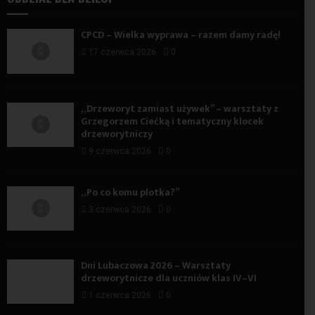
CPCD – Wielka wyprawa – razem damy radę!
17 czerwca 2026
0
„Drzeworyt zamiast używek” – warsztaty z
Grzegorzem Ciećką i tematyczny klocek
drzeworytniczy
9 czerwca 2026
0
„Po co komu plotka?”
3 czerwca 2026
0
Dni Lubaczowa 2026 – Warsztaty
drzeworytnicze dla uczniów klas IV–VI
1 czerwca 2026
0