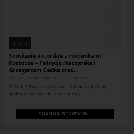
Spotkanie autorskie z miłośnikami
Roztocza – Patrycją Maczyńską i
Grzegorzem Ciećką oraz...
przez
Małgorzata Świerczek
19 marca 2026
W środę (18 marca) w Oddziale dla Dzieci odbyło się
spotkanie łączące miłość do literatury...
ZAŁADUJ WIĘCEJ WPISÓW