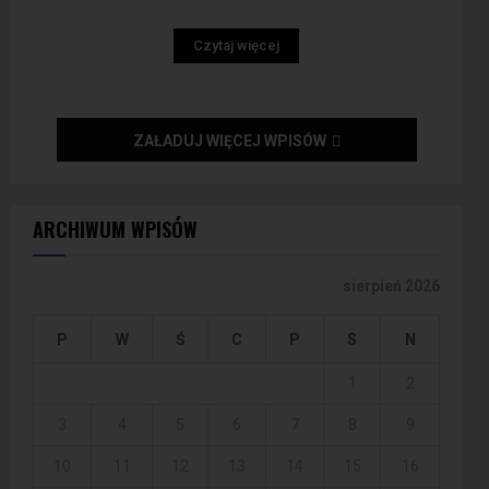
Czytaj więcej
ZAŁADUJ WIĘCEJ WPISÓW
ARCHIWUM WPISÓW
sierpień 2026
P
W
Ś
C
P
S
N
1
2
3
4
5
6
7
8
9
10
11
12
13
14
15
16