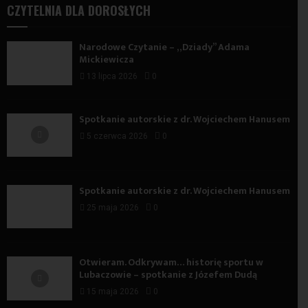
CZYTELNIA DLA DOROSŁYCH
Narodowe Czytanie – „Dziady” Adama
Mickiewicza
13 lipca 2026
0
Spotkanie autorskie z dr. Wojciechem Hanusem
5 czerwca 2026
0
Spotkanie autorskie z dr. Wojciechem Hanusem
25 maja 2026
0
Otwieram. Odkrywam… historię sportu w
Lubaczowie – spotkanie z Józefem Dudą
15 maja 2026
0