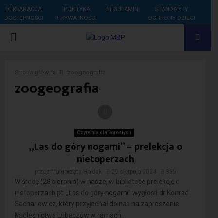
DEKLARACJA
POLITYKA
REGULAMIN
STANDARDY
DOSTĘPNOŚCI
PRYWATNOŚCI
OCHRONY DZIECI
PRIMARY
MENU
Strona główna
zoogeografia
zoogeografia
Czytelnia dla Dorosłych
„Las do góry nogami” – prelekcja o
nietoperzach
przez
Małgorzata Hojdak
29 sierpnia 2024
395
W środę (28 sierpnia) w naszej w bibliotece prelekcję o
nietoperzach pt. „Las do góry nogami” wygłosił dr Konrad
Sachanowicz, który przyjechał do nas na zaproszenie
Nadleśnictwa Lubaczów w ramach...