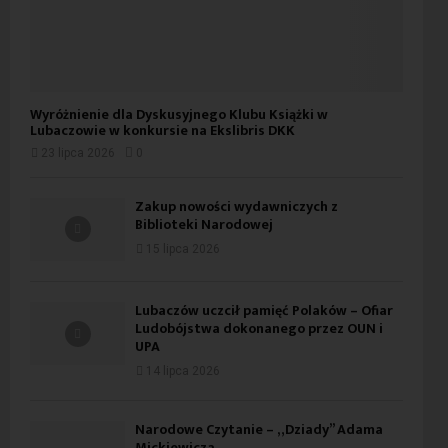
Wyróżnienie dla Dyskusyjnego Klubu Książki w
Lubaczowie w konkursie na Ekslibris DKK
23 lipca 2026
0
Zakup nowości wydawniczych z
Biblioteki Narodowej
15 lipca 2026
Lubaczów uczcił pamięć Polaków – Ofiar
Ludobójstwa dokonanego przez OUN i
UPA
14 lipca 2026
Narodowe Czytanie – „Dziady” Adama
Mickiewicza