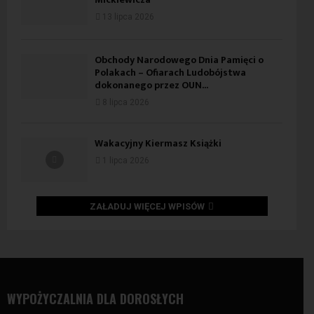
13 lipca 2026
Obchody Narodowego Dnia Pamięci o
Polakach – Ofiarach Ludobójstwa
dokonanego przez OUN...
8 lipca 2026
Wakacyjny Kiermasz Książki
1 lipca 2026
ZAŁADUJ WIĘCEJ WPISÓW
WYPOŻYCZALNIA DLA DOROSŁYCH