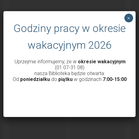
×
Godziny pracy w okresie
wakacyjnym 2026
Godziny otwarcia Biblioteki od 1 marca
Uprzejmie informujemy, że w
okresie wakacyjnym
2022
(01.07-31.08)
nasza Biblioteka będzie otwarta:
przez
Krzysztof Probola
18 lutego 2022
3037
Od
poniedziałku
do
piątku
w godzinach
7:00-15:00
Szanowni Państwo, Drodzy Czytelnicy uprzejmie
informujemy, że nasza Biblioteka od 1 marca 2022 roku
będzie...