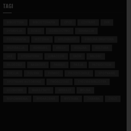
TAGI
BIBLIOTEKA
BIBLIOTERAPIA
CPCD
CZYTANIE
DKK
DYSKUSJA
DZIECI
DZIEDZICTWO
EDUKACJA
FOTOGRAFIA
HISTORIA
HOLOKAUST
II WOJNA ŚWIATOWA
INSPIRACJA
KONKURS
KRESY
KSIĄŻKA
KULTURA
LAS
LITERATURA
LUBACZÓW
LWÓW
MIŁOŚĆ
MŁODZIEŻ
NAGRODY
PAMIĘĆ
PASJA
PATRIOTYZM
POEZJA
POLSKA
POMOC
PRZEDSZKOLE
SPOTKANIE
SPOTKANIE AUTORSKIE
TWÓRCZOŚĆ
TYDZIEŃ BIBLIOTEK
UCZNIOWIE
WARSZTATY
WIERSZE
WOJNA
WSPOMNIENIA
WYDARZENIE
WYSTAWA
ZABAWA
ŻYDZI