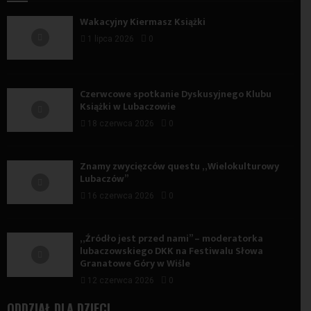
Wakacyjny Kiermasz Książki
1 lipca 2026
0
Czerwcowe spotkanie Dyskusyjnego Klubu
Książki w Lubaczowie
18 czerwca 2026
0
Znamy zwycięzców questu „Wielokulturowy
Lubaczów”
16 czerwca 2026
0
„Źródło jest przed nami” – moderatorka
lubaczowskiego DKK na Festiwalu Słowa
Granatowe Góry w Wiśle
12 czerwca 2026
0
ODDZIAŁ DLA DZIECI