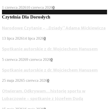
1 czerwca 2026
10 czerwca 2026
0
Czytelnia Dla Dorosłych
Narodowe Czytanie – „Dziady” Adama Mickiewicza
13 lipca 2026
14 lipca 2026
0
Spotkanie autorskie z dr. Wojciechem Hanusem
5 czerwca 2026
9 czerwca 2026
0
Spotkanie autorskie z dr. Wojciechem Hanusem
25 maja 2026
5 czerwca 2026
0
Otwieram. Odkrywam… historię sportu w
Lubaczowie – spotkanie z Józefem Dudą