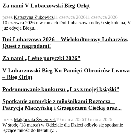
Za nami V Lubaczowski Bieg Orląt
przez
Katarzyna Żukowicz
11 czerwca 2026
11 czerwca 2026
10 czerwca 2026 r. w ramach Dni Lubaczowa odbyła się kolejna, V
już edycja Biegu...
Dni Lubaczowa 2026 – Wielokulturowy Lubaczów,
Quest z nagrodami!
Za nami „Leśne potyczki 2026”
V Lubaczowski Bieg Ku Pamięci Obrońców Lwowa
– Bieg Orląt
Podsumowanie konkursu „Las z mojej książki”
Spotkanie autorskie z miłośnikami Roztocza –
Patrycją Maczyńską i Grzegorzem Ciećką oraz...
przez
Małgorzata Świerczek
19 marca 2026
19 marca 2026
W środę (18 marca) w Oddziale dla Dzieci odbyło się spotkanie
łączące miłość do literatury...