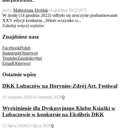
przez
Małgorzata Hojdak
14 grudnia 2022
1672
W środę (14 grudnia 2022) odbyło się uroczyste podsumowanie
XXV edycji konkursu „Wiem wszystko o...
Załaduj więcej wpisów
Znajdziesz nasz
Facebook
Polub
Instagram
Obserwuj
Youtube
Zasubskrybuj
Email
Obserwuj
Ostatnie wpisy
DKK Lubaczów na Horyniec-Zdrój Art. Festiwal
10 sierpnia 2026
10 sierpnia 2026
0
Wyróżnienie dla Dyskusyjnego Klubu Książki w
Lubaczowie w konkursie na Ekslibris DKK
23 lipca 2026
23 lipca 2026
0