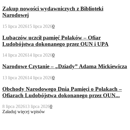
Zakup nowości wydawniczych z Biblioteki
Narodowej
15 lipca 2026
15 lipca 2026
0
Lubaczów uczcił pamięć Polaków – Ofiar
Ludobójstwa dokonanego przez OUN i UPA
14 lipca 2026
14 lipca 2026
0
Narodowe Czytanie – „Dziady” Adama Mickiewicza
13 lipca 2026
14 lipca 2026
0
Obchody Narodowego Dnia Pamięci o Polakach –
Ofiarach Ludobójstwa dokonanego przez OUN...
8 lipca 2026
13 lipca 2026
0
Załaduj więcej wpisów
Wypożyczalnia Dla Dorosłych