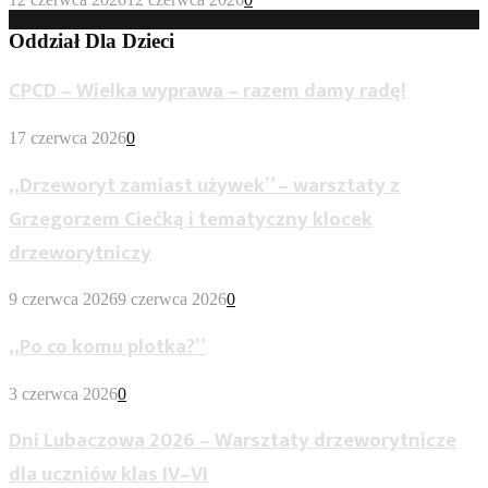
Oddział Dla Dzieci
CPCD – Wielka wyprawa – razem damy radę!
17 czerwca 2026
0
„Drzeworyt zamiast używek” – warsztaty z
Grzegorzem Ciećką i tematyczny klocek
drzeworytniczy
9 czerwca 2026
9 czerwca 2026
0
„Po co komu plotka?”
3 czerwca 2026
0
Dni Lubaczowa 2026 – Warsztaty drzeworytnicze
dla uczniów klas IV–VI