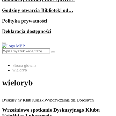
Godziny otwarcia Biblioteki od…
Polityka prywatności
Deklaracja dostępności
Primary
Menu
Search
Search
for:
Strona główna
wieloryb
wieloryb
Dyskusyjny Klub Książki
Wypożyczalnia dla Dorosłych
Wrześniowe spotkanie Dyskusyjnego Klubu
Książki w Lubaczowie