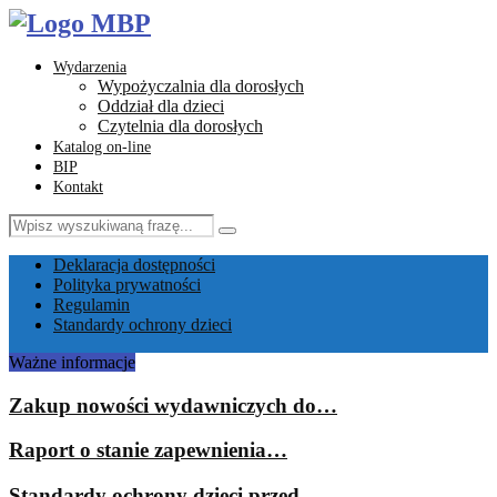
Wydarzenia
Wypożyczalnia dla dorosłych
Oddział dla dzieci
Czytelnia dla dorosłych
Katalog on-line
BIP
Kontakt
Search
Search
for:
Facebook
Instagram
Youtube
Email
Deklaracja dostępności
Polityka prywatności
Regulamin
Standardy ochrony dzieci
Ważne informacje
Zakup nowości wydawniczych do…
Raport o stanie zapewnienia…
Standardy ochrony dzieci przed…