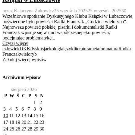
przez
Katarzyna Żukowicz
25 września 2025
25 września 2025
80
Wrześniowe spotkanie Dyskusyjnego Klubu Książki w Lubaczowie
poświęcone było powieści Radki Franczak „Godzina wieloryba”.
Najnowsza powieść polskiej pisarki i dokumentalistki Radki
Franczak wpisuje się w nurt współczesnej eko-powieści,
podejmując problematykę...
Czytaj więcej
człowiek
DKK
dyskusja
ekologia
język
literatura
metafora
natura
Radka
Franczak
wieloryb
Załaduj więcej wpisów
Archiwum wpisów
sierpień 2026
P
W
Ś
C
P
S
N
1
2
3
4
5
6
7
8
9
10
11
12
13
14
15
16
17
18
19
20
21
22
23
24
25
26
27
28
29
30