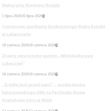
Wakacyjny Kiermasz Książki
1 lipca 2026
16 lipca 2026
0
Czerwcowe spotkanie Dyskusyjnego Klubu Książki
w Lubaczowie
18 czerwca 2026
18 czerwca 2026
0
Znamy zwycięzców questu „Wielokulturowy
Lubaczów”
16 czerwca 2026
16 czerwca 2026
0
„Źródło jest przed nami” – moderatorka
lubaczowskiego DKK na Festiwalu Słowa
Granatowe Góry w Wiśle
12 czerwca 2026
12 czerwca 2026
0