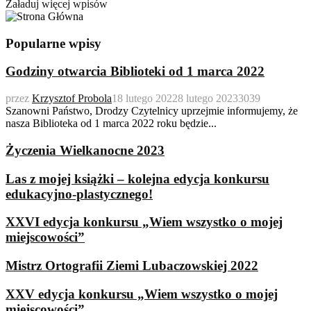
Załaduj więcej wpisów
Popularne wpisy
Godziny otwarcia Biblioteki od 1 marca 2022
przez
Krzysztof Probola
18 lutego 2022
8 lutego 2023
3039
Szanowni Państwo, Drodzy Czytelnicy uprzejmie informujemy, że
nasza Biblioteka od 1 marca 2022 roku będzie...
Życzenia Wielkanocne 2023
Las z mojej książki – kolejna edycja konkursu
edukacyjno-plastycznego!
XXVI edycja konkursu „Wiem wszystko o mojej
miejscowości”
Mistrz Ortografii Ziemi Lubaczowskiej 2022
XXV edycja konkursu „Wiem wszystko o mojej
miejscowości”