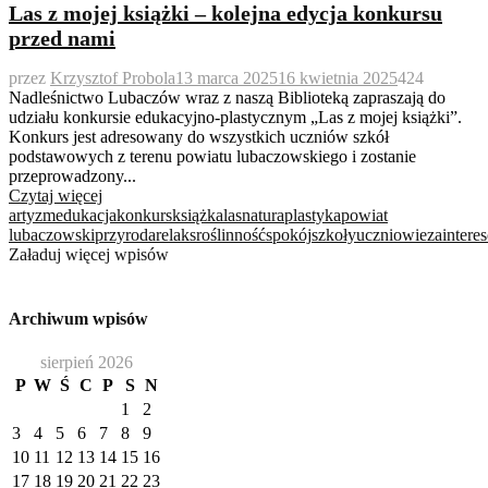
Las z mojej książki – kolejna edycja konkursu
przed nami
przez
Krzysztof Probola
13 marca 2025
16 kwietnia 2025
424
Nadleśnictwo Lubaczów wraz z naszą Biblioteką zapraszają do
udziału konkursie edukacyjno-plastycznym „Las z mojej książki”.
Konkurs jest adresowany do wszystkich uczniów szkół
podstawowych z terenu powiatu lubaczowskiego i zostanie
przeprowadzony...
Czytaj więcej
artyzm
edukacja
konkurs
książka
las
natura
plastyka
powiat
lubaczowski
przyroda
relaks
roślinność
spokój
szkoły
uczniowie
zaintere
Załaduj więcej wpisów
Archiwum wpisów
sierpień 2026
P
W
Ś
C
P
S
N
1
2
3
4
5
6
7
8
9
10
11
12
13
14
15
16
17
18
19
20
21
22
23