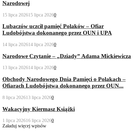
Narodowej
15 lipca 2026
15 lipca 2026
0
Lubaczów uczcił pamięć Polaków – Ofiar
Ludobójstwa dokonanego przez OUN i UPA
14 lipca 2026
14 lipca 2026
0
Narodowe Czytanie – „Dziady” Adama Mickiewicza
13 lipca 2026
14 lipca 2026
0
Obchody Narodowego Dnia Pamięci o Polakach –
Ofiarach Ludobójstwa dokonanego przez OUN...
8 lipca 2026
13 lipca 2026
0
Wakacyjny Kiermasz Książki
1 lipca 2026
16 lipca 2026
0
Załaduj więcej wpisów