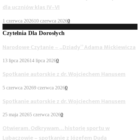
dla uczniów klas IV–VI
1 czerwca 2026
10 czerwca 2026
0
Czytelnia Dla Dorosłych
Narodowe Czytanie – „Dziady” Adama Mickiewicza
13 lipca 2026
14 lipca 2026
0
Spotkanie autorskie z dr. Wojciechem Hanusem
5 czerwca 2026
9 czerwca 2026
0
Spotkanie autorskie z dr. Wojciechem Hanusem
25 maja 2026
5 czerwca 2026
0
Otwieram. Odkrywam… historię sportu w
Lubaczowie – spotkanie z Józefem Dudą