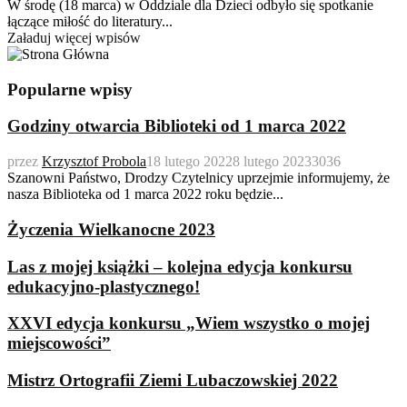
W środę (18 marca) w Oddziale dla Dzieci odbyło się spotkanie
łączące miłość do literatury...
Załaduj więcej wpisów
Popularne wpisy
Godziny otwarcia Biblioteki od 1 marca 2022
przez
Krzysztof Probola
18 lutego 2022
8 lutego 2023
3036
Szanowni Państwo, Drodzy Czytelnicy uprzejmie informujemy, że
nasza Biblioteka od 1 marca 2022 roku będzie...
Życzenia Wielkanocne 2023
Las z mojej książki – kolejna edycja konkursu
edukacyjno-plastycznego!
XXVI edycja konkursu „Wiem wszystko o mojej
miejscowości”
Mistrz Ortografii Ziemi Lubaczowskiej 2022