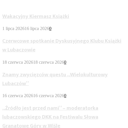
Wypożyczalnia Dla Dorosłych
Wakacyjny Kiermasz Książki
1 lipca 2026
16 lipca 2026
0
Czerwcowe spotkanie Dyskusyjnego Klubu Książki
w Lubaczowie
18 czerwca 2026
18 czerwca 2026
0
Znamy zwycięzców questu „Wielokulturowy
Lubaczów”
16 czerwca 2026
16 czerwca 2026
0
„Źródło jest przed nami” – moderatorka
lubaczowskiego DKK na Festiwalu Słowa
Granatowe Góry w Wiśle