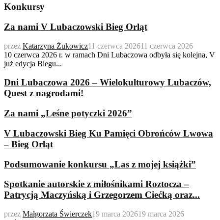
Konkursy
Za nami V Lubaczowski Bieg Orląt
przez
Katarzyna Żukowicz
11 czerwca 2026
11 czerwca 2026
10 czerwca 2026 r. w ramach Dni Lubaczowa odbyła się kolejna, V
już edycja Biegu...
Dni Lubaczowa 2026 – Wielokulturowy Lubaczów,
Quest z nagrodami!
Za nami „Leśne potyczki 2026”
V Lubaczowski Bieg Ku Pamięci Obrońców Lwowa
– Bieg Orląt
Podsumowanie konkursu „Las z mojej książki”
Spotkanie autorskie z miłośnikami Roztocza –
Patrycją Maczyńską i Grzegorzem Ciećką oraz...
przez
Małgorzata Świerczek
19 marca 2026
19 marca 2026