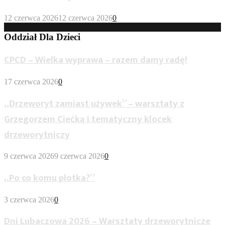
12 czerwca 2026
12 czerwca 2026
0
Oddział Dla Dzieci
CPCD – Wielka wyprawa – razem damy radę!
17 czerwca 2026
0
„Drzeworyt zamiast używek” – warsztaty z
Grzegorzem Ciećką i tematyczny klocek
drzeworytniczy
9 czerwca 2026
9 czerwca 2026
0
„Po co komu plotka?”
3 czerwca 2026
0
Dni Lubaczowa 2026 – Warsztaty drzeworytnicze