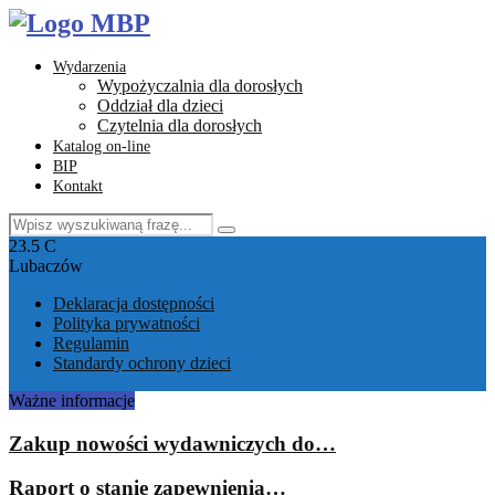
Wydarzenia
Wypożyczalnia dla dorosłych
Oddział dla dzieci
Czytelnia dla dorosłych
Katalog on-line
BIP
Kontakt
Search
Search
for:
Facebook
Instagram
Youtube
Email
23.5
C
Lubaczów
Deklaracja dostępności
Polityka prywatności
Regulamin
Standardy ochrony dzieci
Ważne informacje
Zakup nowości wydawniczych do…
Raport o stanie zapewnienia…