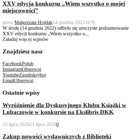
XXV edycja konkursu „Wiem wszystko o mojej
miejscowości”
przez
Małgorzata Hojdak
14 grudnia 2022
1670
W środę (14 grudnia 2022) odbyło się uroczyste podsumowanie
XXV edycji konkursu „Wiem wszystko o...
Załaduj więcej wpisów
Znajdziesz nasz
Facebook
Polub
Instagram
Obserwuj
Youtube
Zasubskrybuj
Email
Obserwuj
Ostatnie wpisy
Wyróżnienie dla Dyskusyjnego Klubu Książki w
Lubaczowie w konkursie na Ekslibris DKK
23 lipca 2026
23 lipca 2026
0
Zakup nowości wydawniczych z Biblioteki