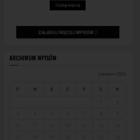
Czytaj więcej
ZAŁADUJ WIĘCEJ WPISÓW
ARCHIWUM WPISÓW
sierpień 2026
P
W
Ś
C
P
S
N
1
2
3
4
5
6
7
8
9
10
11
12
13
14
15
16
17
18
19
20
21
22
23