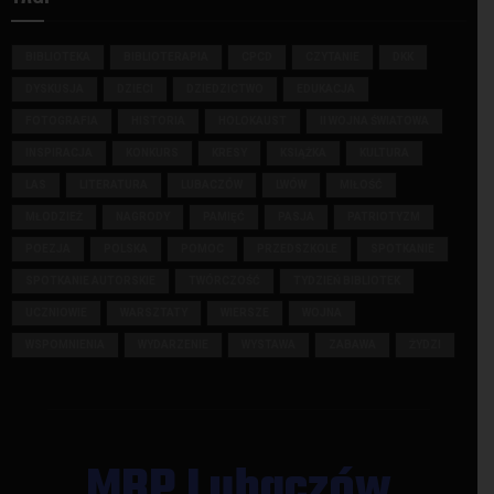
BIBLIOTEKA
BIBLIOTERAPIA
CPCD
CZYTANIE
DKK
DYSKUSJA
DZIECI
DZIEDZICTWO
EDUKACJA
FOTOGRAFIA
HISTORIA
HOLOKAUST
II WOJNA ŚWIATOWA
INSPIRACJA
KONKURS
KRESY
KSIĄŻKA
KULTURA
LAS
LITERATURA
LUBACZÓW
LWÓW
MIŁOŚĆ
MŁODZIEŻ
NAGRODY
PAMIĘĆ
PASJA
PATRIOTYZM
POEZJA
POLSKA
POMOC
PRZEDSZKOLE
SPOTKANIE
SPOTKANIE AUTORSKIE
TWÓRCZOŚĆ
TYDZIEŃ BIBLIOTEK
UCZNIOWIE
WARSZTATY
WIERSZE
WOJNA
WSPOMNIENIA
WYDARZENIE
WYSTAWA
ZABAWA
ŻYDZI
MBP Lubaczów