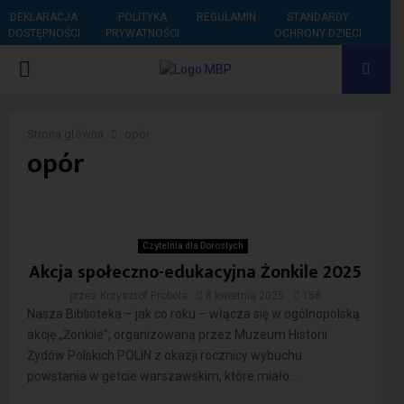
DEKLARACJA
POLITYKA
REGULAMIN
STANDARDY
DOSTĘPNOŚCI
PRYWATNOŚCI
OCHRONY DZIECI
PRIMARY
MENU
Strona główna
opór
opór
Czytelnia dla Dorosłych
Akcja społeczno-edukacyjna Żonkile 2025
przez
Krzysztof Probola
8 kwietnia 2025
158
Nasza Biblioteka – jak co roku – włącza się w ogólnopolską
akcję „Żonkile”, organizowaną przez Muzeum Historii
Żydów Polskich POLIN z okazji rocznicy wybuchu
powstania w getcie warszawskim, które miało...