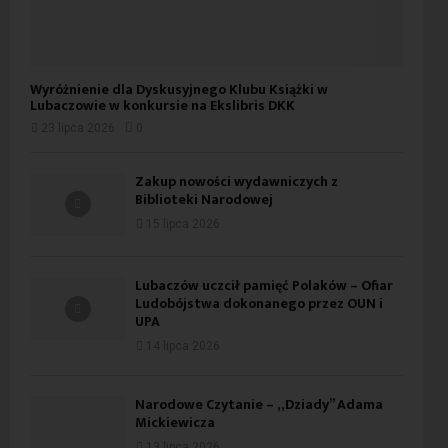
Wyróżnienie dla Dyskusyjnego Klubu Książki w
Lubaczowie w konkursie na Ekslibris DKK
23 lipca 2026
0
Zakup nowości wydawniczych z
Biblioteki Narodowej
15 lipca 2026
Lubaczów uczcił pamięć Polaków – Ofiar
Ludobójstwa dokonanego przez OUN i
UPA
14 lipca 2026
Narodowe Czytanie – „Dziady” Adama
Mickiewicza
13 lipca 2026