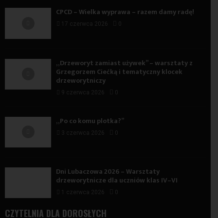
CPCD – Wielka wyprawa – razem damy radę!
17 czerwca 2026
0
„Drzeworyt zamiast używek” – warsztaty z
Grzegorzem Ciećką i tematyczny klocek
drzeworytniczy
9 czerwca 2026
0
„Po co komu plotka?”
3 czerwca 2026
0
Dni Lubaczowa 2026 – Warsztaty
drzeworytnicze dla uczniów klas IV–VI
1 czerwca 2026
0
CZYTELNIA DLA DOROSŁYCH