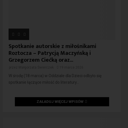
Spotkanie autorskie z miłośnikami
Roztocza – Patrycją Maczyńską i
Grzegorzem Ciećką oraz...
przez
Małgorzata Świerczek
19 marca 2026
W środę (18 marca) w Oddziale dla Dzieci odbyło się
spotkanie łączące miłość do literatury...
ZAŁADUJ WIĘCEJ WPISÓW