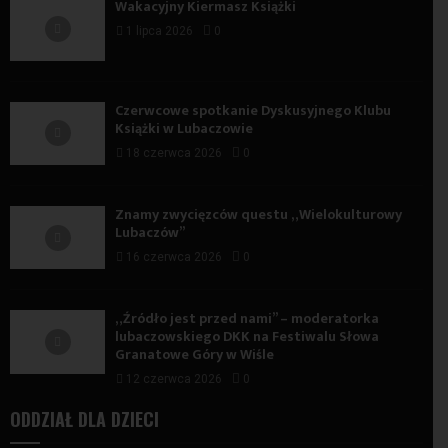
Wakacyjny Kiermasz Książki
1 lipca 2026
0
Czerwcowe spotkanie Dyskusyjnego Klubu
Książki w Lubaczowie
18 czerwca 2026
0
Znamy zwycięzców questu „Wielokulturowy
Lubaczów”
16 czerwca 2026
0
„Źródło jest przed nami” – moderatorka
lubaczowskiego DKK na Festiwalu Słowa
Granatowe Góry w Wiśle
12 czerwca 2026
0
ODDZIAŁ DLA DZIECI