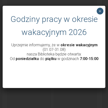
×
Godziny pracy w okresie
wakacyjnym 2026
Godziny otwarcia Biblioteki od 1 marca
Uprzejmie informujemy, że w
okresie wakacyjnym
2022
(01.07-31.08)
przez
Krzysztof Probola
18 lutego 2022
3038
nasza Biblioteka będzie otwarta:
Od
poniedziałku
do
piątku
w godzinach
7:00-15:00
Szanowni Państwo, Drodzy Czytelnicy uprzejmie
informujemy, że nasza Biblioteka od 1 marca 2022 roku
będzie...