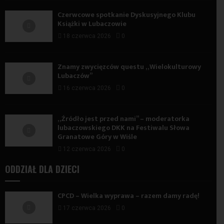
Czerwcowe spotkanie Dyskusyjnego Klubu
Książki w Lubaczowie
18 czerwca 2026
0
Znamy zwycięzców questu „Wielokulturowy
Lubaczów”
16 czerwca 2026
0
„Źródło jest przed nami” – moderatorka
lubaczowskiego DKK na Festiwalu Słowa
Granatowe Góry w Wiśle
12 czerwca 2026
0
ODDZIAŁ DLA DZIECI
CPCD – Wielka wyprawa – razem damy radę!
17 czerwca 2026
0