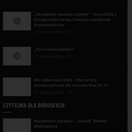
„Drzeworyt zamiast używek” – warsztaty z
Grzegorzem Ciećką i tematyczny klocek
drzeworytniczy
9 czerwca 2026
0
„Po co komu plotka?”
3 czerwca 2026
0
Dni Lubaczowa 2026 – Warsztaty
drzeworytnicze dla uczniów klas IV–VI
1 czerwca 2026
0
CZYTELNIA DLA DOROSŁYCH
Narodowe Czytanie – „Dziady” Adama
Mickiewicza