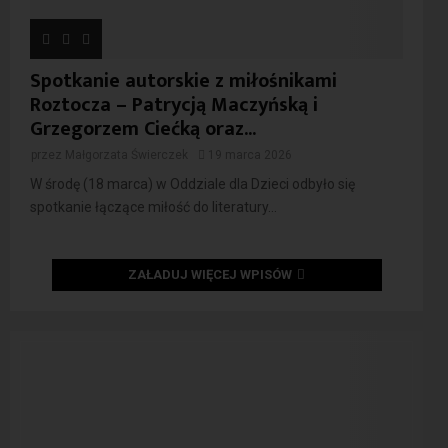
Spotkanie autorskie z miłośnikami
Roztocza – Patrycją Maczyńską i
Grzegorzem Ciećką oraz...
przez
Małgorzata Świerczek
19 marca 2026
W środę (18 marca) w Oddziale dla Dzieci odbyło się
spotkanie łączące miłość do literatury...
ZAŁADUJ WIĘCEJ WPISÓW