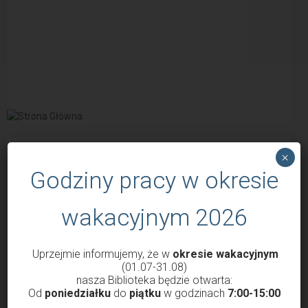
POPULARNE WPISY
×
Godziny pracy w okresie
wakacyjnym 2026
Uprzejmie informujemy, że w
okresie wakacyjnym
(01.07-31.08)
nasza Biblioteka będzie otwarta:
Od
poniedziałku
do
piątku
w godzinach
7:00-15:00