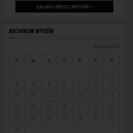
ZAŁADUJ WIĘCEJ WPISÓW
ARCHIWUM WPISÓW
sierpień 2026
P
W
Ś
C
P
S
N
1
2
3
4
5
6
7
8
9
10
11
12
13
14
15
16
17
18
19
20
21
22
23
24
25
26
27
28
29
30
31