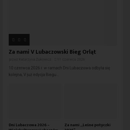
Za nami V Lubaczowski Bieg Orląt
przez
Katarzyna Żukowicz
11 czerwca 2026
10 czerwca 2026 r. w ramach Dni Lubaczowa odbyła się
kolejna, V już edycja Biegu...
Dni Lubaczowa 2026 –
Za nami „Leśne potyczki