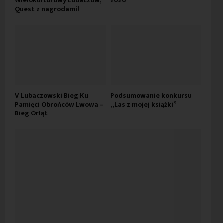
Wielokulturowy Lubaczów,
2026”
Quest z nagrodami!
V Lubaczowski Bieg Ku
Podsumowanie konkursu
Pamięci Obrońców Lwowa –
„Las z mojej książki”
Bieg Orląt