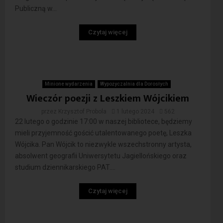
Publiczną w...
Czytaj więcej
Minione wydarzenia
Wypożyczalnia dla Dorosłych
Wieczór poezji z Leszkiem Wójcikiem
przez
Krzysztof Probola
1 lutego 2024
562
22 lutego o godzinie 17:00 w naszej bibliotece, będziemy
mieli przyjemność gościć utalentowanego poetę, Leszka
Wójcika. Pan Wójcik to niezwykle wszechstronny artysta,
absolwent geografii Uniwersytetu Jagiellońskiego oraz
studium dziennikarskiego PAT....
Czytaj więcej