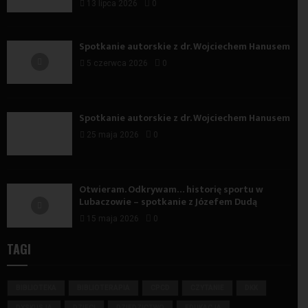
13 lipca 2026
0
Spotkanie autorskie z dr. Wojciechem Hanusem
5 czerwca 2026
0
Spotkanie autorskie z dr. Wojciechem Hanusem
25 maja 2026
0
Otwieram. Odkrywam… historię sportu w
Lubaczowie – spotkanie z Józefem Dudą
15 maja 2026
0
TAGI
BIBLIOTEKA
BIBLIOTERAPIA
CPCD
CZYTANIE
DKK
DYSKUSJA
DZIECI
DZIEDZICTWO
EDUKACJA