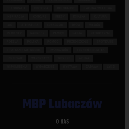
FOTOGRAFIA
HISTORIA
HOLOKAUST
II WOJNA ŚWIATOWA
INSPIRACJA
KONKURS
KRESY
KSIĄŻKA
KULTURA
LAS
LITERATURA
LUBACZÓW
LWÓW
MIŁOŚĆ
MŁODZIEŻ
NAGRODY
PAMIĘĆ
PASJA
PATRIOTYZM
POEZJA
POLSKA
POMOC
PRZEDSZKOLE
SPOTKANIE
SPOTKANIE AUTORSKIE
TWÓRCZOŚĆ
TYDZIEŃ BIBLIOTEK
UCZNIOWIE
WARSZTATY
WIERSZE
WOJNA
WSPOMNIENIA
WYDARZENIE
WYSTAWA
ZABAWA
ŻYDZI
MBP Lubaczów
O NAS