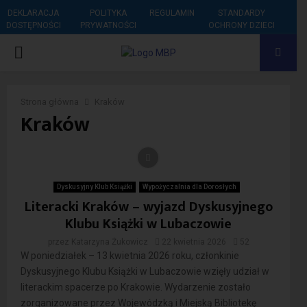
DEKLARACJA
POLITYKA
REGULAMIN
STANDARDY
DOSTĘPNOŚCI
PRYWATNOŚCI
OCHRONY DZIECI
PRIMARY
MENU
Strona główna
Kraków
Kraków
Dyskusyjny Klub Książki
Wypożyczalnia dla Dorosłych
Literacki Kraków – wyjazd Dyskusyjnego
Klubu Książki w Lubaczowie
przez
Katarzyna Żukowicz
22 kwietnia 2026
52
W poniedziałek – 13 kwietnia 2026 roku, członkinie
Dyskusyjnego Klubu Książki w Lubaczowie wzięły udział w
literackim spacerze po Krakowie. Wydarzenie zostało
zorganizowane przez Wojewódzką i Miejską Bibliotekę