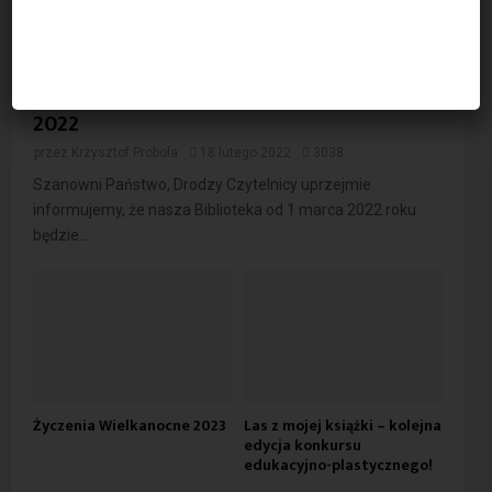
Godziny otwarcia Biblioteki od 1 marca
2022
przez
Krzysztof Probola
18 lutego 2022
3038
Szanowni Państwo, Drodzy Czytelnicy uprzejmie
informujemy, że nasza Biblioteka od 1 marca 2022 roku
będzie...
Życzenia Wielkanocne 2023
Las z mojej książki – kolejna
edycja konkursu
edukacyjno-plastycznego!