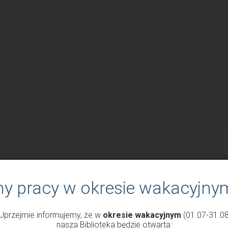
ny pracy w okresie wakacyjny
Uprzejmie informujemy, że w
okresie wakacyjnym
(01.07-31.08
nasza Biblioteka będzie otwarta: