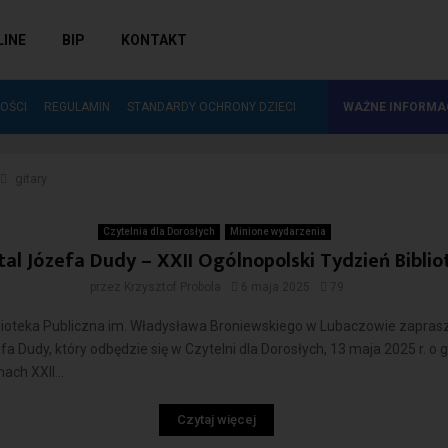
LINE
BIP
KONTAKT
ZAKUP NOWOŚCI WYDAWNICZYCH DO…
OŚCI
REGULAMIN
STANDARDY OCHRONY DZIECI
WAŻNE INFORMA
gitary
Czytelnia dla Dorosłych
Minione wydarzenia
tal Józefa Dudy – XXII Ogólnopolski Tydzień Biblio
przez
Krzysztof Probola
6 maja 2025
79
blioteka Publiczna im. Władysława Broniewskiego w Lubaczowie zapras
efa Dudy, który odbędzie się w Czytelni dla Dorosłych, 13 maja 2025 r. o 
ach XXII...
Czytaj więcej