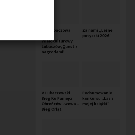
Dni Lubaczowa
Za nami „Leśne
2026 –
potyczki 2026”
Wielokulturowy
Lubaczów, Quest z
nagrodami!
V Lubaczowski
Podsumowanie
Bieg Ku Pamięci
konkursu „Las z
Obrońców Lwowa –
mojej książki”
Bieg Orląt