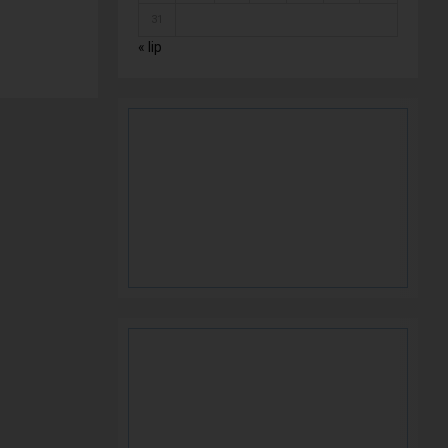
31
« lip