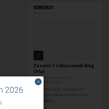
KONKURSY
Za nami V Lubaczowski Bieg
Orląt
przez
Katarzyna Żukowicz
×
11 czerwca 2026
m 2026
10 czerwca 2026 r. w ramach Dni
Lubaczowa odbyła się kolejna, V już
edycja Biegu...
)