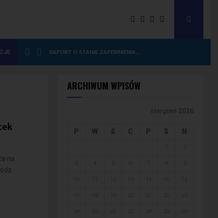
RAPORT O STANIE ZAPEWNIENIA…
CJE
ARCHIWUM WPISÓW
sierpień 2026
tek
P
W
Ś
C
P
S
N
1
2
za na
3
4
5
6
7
8
9
godz.
10
11
12
13
14
15
16
17
18
19
20
21
22
23
24
25
26
27
28
29
30