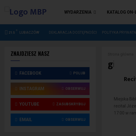
WYDARZENIA
KATALOG ON-
C
DEKLARACJA DOSTĘPNOŚCI
LUBACZÓW
DEKLARACJA DOSTĘPNOŚCI
POLITYKA PRYWATN
21.5
ZNAJDZIESZ NASZ
Strona główna
gitary
FACEBOOK
POLUB
Reci
INSTAGRAM
OBSERWUJ
Miejska Bi
YOUTUBE
ZASUBSKRYBUJ
recital Józ
17:00 w ram
EMAIL
OBSERWUJ