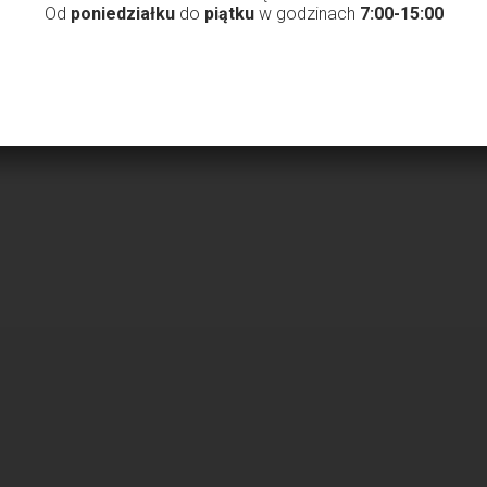
Od
poniedziałku
do
piątku
w godzinach
7:00-15:00