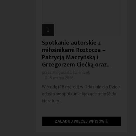
Spotkanie autorskie z
miłośnikami Roztocza –
Patrycją Maczyńską i
Grzegorzem Ciećką oraz...
przez
Małgorzata Świerczek
19 marca 2026
W środę (18 marca) w Oddziale dla Dzieci
odbyło się spotkanie łączące miłość do
literatury...
ZAŁADUJ WIĘCEJ WPISÓW