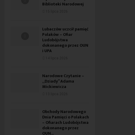
Biblioteki Narodowej
15 lipca 2026
Lubaczów uczcił pamięć
Polaków – Ofiar
Ludobójstwa
dokonanego przez OUN
i UPA
14 lipca 2026
Narodowe Czytanie –
„Dziady” Adama
Mickiewicza
13 lipca 2026
Obchody Narodowego
Dnia Pamięci o Polakach
– Ofiarach Ludobójstwa
dokonanego przez
OUN...