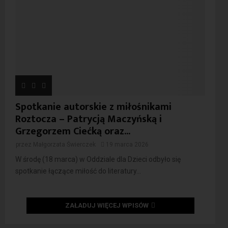
Spotkanie autorskie z miłośnikami
Roztocza – Patrycją Maczyńską i
Grzegorzem Ciećką oraz...
przez
Małgorzata Świerczek
19 marca 2026
W środę (18 marca) w Oddziale dla Dzieci odbyło się
spotkanie łączące miłość do literatury...
ZAŁADUJ WIĘCEJ WPISÓW