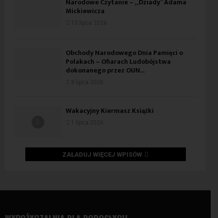
Narodowe Czytanie – „Dziady” Adama
Mickiewicza
13 lipca 2026
Obchody Narodowego Dnia Pamięci o
Polakach – Ofiarach Ludobójstwa
dokonanego przez OUN...
8 lipca 2026
Wakacyjny Kiermasz Książki
1 lipca 2026
ZAŁADUJ WIĘCEJ WPISÓW