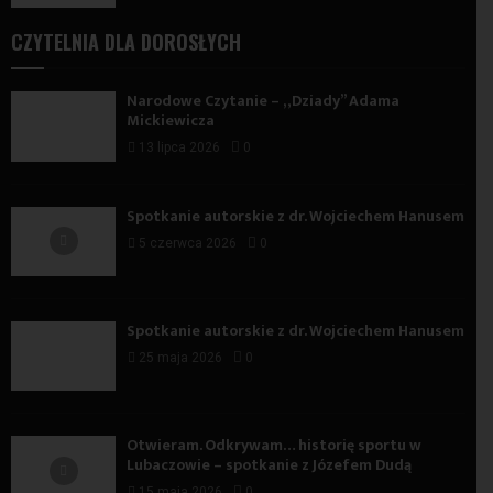
CZYTELNIA DLA DOROSŁYCH
Narodowe Czytanie – „Dziady” Adama
Mickiewicza
13 lipca 2026
0
Spotkanie autorskie z dr. Wojciechem Hanusem
5 czerwca 2026
0
Spotkanie autorskie z dr. Wojciechem Hanusem
25 maja 2026
0
Otwieram. Odkrywam… historię sportu w
Lubaczowie – spotkanie z Józefem Dudą
15 maja 2026
0