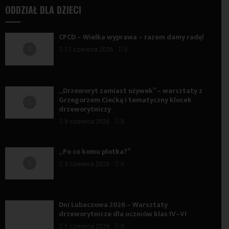
ODDZIAŁ DLA DZIECI
CPCD – Wielka wyprawa – razem damy radę!
17 czerwca 2026
0
„Drzeworyt zamiast używek” – warsztaty z
Grzegorzem Ciećką i tematyczny klocek
drzeworytniczy
9 czerwca 2026
0
„Po co komu plotka?”
3 czerwca 2026
0
Dni Lubaczowa 2026 – Warsztaty
drzeworytnicze dla uczniów klas IV–VI
1 czerwca 2026
0