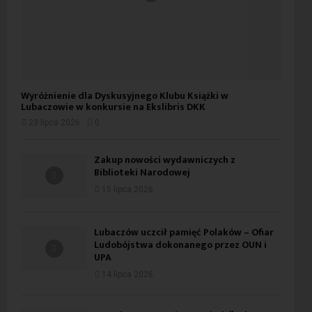
Wyróżnienie dla Dyskusyjnego Klubu Książki w
Lubaczowie w konkursie na Ekslibris DKK
23 lipca 2026
0
Zakup nowości wydawniczych z
Biblioteki Narodowej
15 lipca 2026
Lubaczów uczcił pamięć Polaków – Ofiar
Ludobójstwa dokonanego przez OUN i
UPA
14 lipca 2026