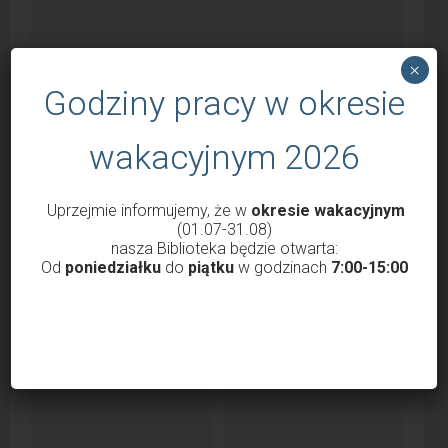
×
Godziny pracy w okresie
wakacyjnym 2026
Uprzejmie informujemy, że w
okresie wakacyjnym
Godziny otwarcia Biblioteki od 1 marca
(01.07-31.08)
2022
nasza Biblioteka będzie otwarta:
Od
poniedziałku
do
piątku
w godzinach
7:00-15:00
przez
Krzysztof Probola
18 lutego 2022
3038
Szanowni Państwo, Drodzy Czytelnicy uprzejmie
informujemy, że nasza Biblioteka od 1 marca 2022 roku
będzie...