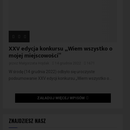
XXV edycja konkursu „Wiem wszystko o
mojej miejscowości”
przez
Małgorzata Hojdak
14 grudnia 2022
1671
W środę (14 grudnia 2022) odbyło się uroczyste
podsumowanie XXV edycji konkursu „Wiem wszystko o...
ZAŁADUJ WIĘCEJ WPISÓW
ZNAJDZIESZ NASZ