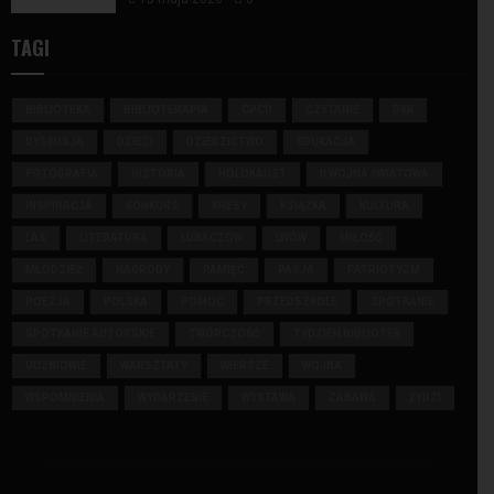
TAGI
BIBLIOTEKA
BIBLIOTERAPIA
CPCD
CZYTANIE
DKK
DYSKUSJA
DZIECI
DZIEDZICTWO
EDUKACJA
FOTOGRAFIA
HISTORIA
HOLOKAUST
II WOJNA ŚWIATOWA
INSPIRACJA
KONKURS
KRESY
KSIĄŻKA
KULTURA
LAS
LITERATURA
LUBACZÓW
LWÓW
MIŁOŚĆ
MŁODZIEŻ
NAGRODY
PAMIĘĆ
PASJA
PATRIOTYZM
POEZJA
POLSKA
POMOC
PRZEDSZKOLE
SPOTKANIE
SPOTKANIE AUTORSKIE
TWÓRCZOŚĆ
TYDZIEŃ BIBLIOTEK
UCZNIOWIE
WARSZTATY
WIERSZE
WOJNA
WSPOMNIENIA
WYDARZENIE
WYSTAWA
ZABAWA
ŻYDZI