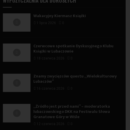
WYPOŻYCZALNIA DLA DOROSŁYCH
Wakacyjny Kiermasz Książki
1 lipca 2026
0
Czerwcowe spotkanie Dyskusyjnego Klubu
Książki w Lubaczowie
18 czerwca 2026
0
Znamy zwycięzców questu „Wielokulturowy
Lubaczów”
16 czerwca 2026
0
„Źródło jest przed nami” – moderatorka
lubaczowskiego DKK na Festiwalu Słowa
Granatowe Góry w Wiśle
12 czerwca 2026
0