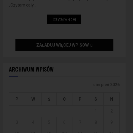
„Czytam cały...
Czytaj więcej
ZAŁADUJ WIĘCEJ WPISÓW
ARCHIWUM WPISÓW
sierpień 2026
P
W
Ś
C
P
S
N
1
2
3
4
5
6
7
8
9