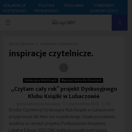
DEKLARACJA
POLITYKA
REGULAMIN
STANDARDY
DOSTĘPNOŚCI
PRYWATNOŚCI
OCHRONY DZIECI
PRIMARY
MENU
Strona główna
inspiracje czytelnicze.
inspiracje czytelnicze.
Dyskusyjny Klub Książki
Wypożyczalnia dla Dorosłych
„Czytam cały rok” projekt Dyskusyjnego
Klubu Książki w Lubaczowie
przez
Katarzyna Żukowicz
1 października 2025
156
Drodzy Czytelnicy! Dyskusyjny Klub Książki w Lubaczowie
przygotował dla Was coś wyjątkowego. Dzięki pozyskaniu
środków w ramach projektu Podkarpackie Inicjatywy
Lokalne Edycja 2025 DKK realizuje projekt pod nazwą