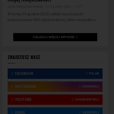
przez
Małgorzata Hojdak
14 grudnia 2022
1671
W środę (14 grudnia 2022) odbyło się uroczyste
podsumowanie XXV edycji konkursu „Wiem wszystko o...
ZAŁADUJ WIĘCEJ WPISÓW
ZNAJDZIESZ NASZ
FACEBOOK
POLUB
INSTAGRAM
OBSERWUJ
YOUTUBE
ZASUBSKRYBUJ
EMAIL
OBSERWUJ