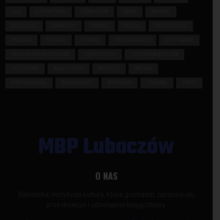
LAS
LITERATURA
LUBACZÓW
LWÓW
MIŁOŚĆ
MŁODZIEŻ
NAGRODY
PAMIĘĆ
PASJA
PATRIOTYZM
POEZJA
POLSKA
POMOC
PRZEDSZKOLE
SPOTKANIE
SPOTKANIE AUTORSKIE
TWÓRCZOŚĆ
TYDZIEŃ BIBLIOTEK
UCZNIOWIE
WARSZTATY
WIERSZE
WOJNA
WSPOMNIENIA
WYDARZENIE
WYSTAWA
ZABAWA
ŻYDZI
MBP Lubaczów
O NAS
Biblioteka, instytucja kultury, która gromadzi, opracowuje,
przechowuje i udostępnia księgozbiory.