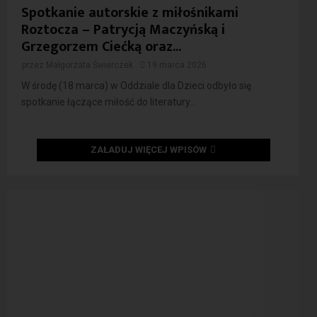
Spotkanie autorskie z miłośnikami
Roztocza – Patrycją Maczyńską i
Grzegorzem Ciećką oraz...
przez
Małgorzata Świerczek
19 marca 2026
W środę (18 marca) w Oddziale dla Dzieci odbyło się
spotkanie łączące miłość do literatury...
ZAŁADUJ WIĘCEJ WPISÓW