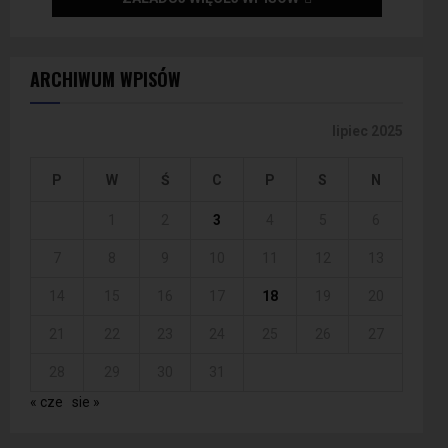
ARCHIWUM WPISÓW
lipiec 2025
P
W
Ś
C
P
S
N
1
2
3
4
5
6
7
8
9
10
11
12
13
14
15
16
17
18
19
20
21
22
23
24
25
26
27
28
29
30
31
« cze
sie »