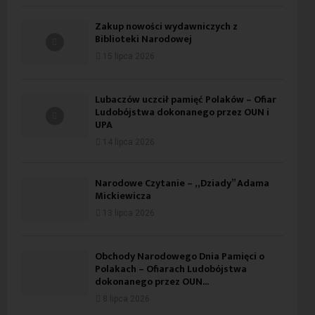
Zakup nowości wydawniczych z
Biblioteki Narodowej
15 lipca 2026
Lubaczów uczcił pamięć Polaków – Ofiar
Ludobójstwa dokonanego przez OUN i
UPA
14 lipca 2026
Narodowe Czytanie – „Dziady” Adama
Mickiewicza
13 lipca 2026
Obchody Narodowego Dnia Pamięci o
Polakach – Ofiarach Ludobójstwa
dokonanego przez OUN...
8 lipca 2026