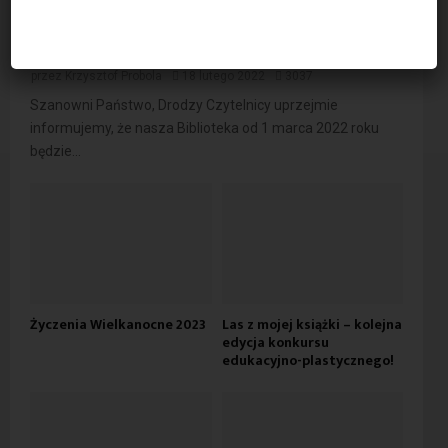
Godziny otwarcia Biblioteki od 1 marca
2022
przez
Krzysztof Probola
18 lutego 2022
3037
Szanowni Państwo, Drodzy Czytelnicy uprzejmie
informujemy, że nasza Biblioteka od 1 marca 2022 roku
będzie...
Życzenia Wielkanocne 2023
Las z mojej książki – kolejna
edycja konkursu
edukacyjno-plastycznego!