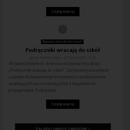
Czytaj więcej
Wypożyczalnia dla Dorosłych
Podręczniki wracają do szkół
przez
Tomasz Byra
3 lipca 2025
50
W naszej bibliotece do końca września trwa akcja
„Podręczniki wracają do szkół”. Zachęcamy wszystkich
uczniów do bezpłatnego korzystania z podręczników
znajdujących się na naszej półce z książkami do
przygarnięcia. Podręczniki...
Czytaj więcej
ZAŁADUJ WIĘCEJ WPISÓW