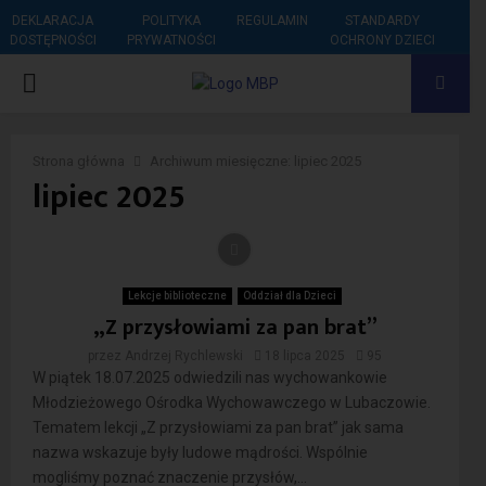
DEKLARACJA
POLITYKA
REGULAMIN
STANDARDY
DOSTĘPNOŚCI
PRYWATNOŚCI
OCHRONY DZIECI
PRIMARY
MENU
Strona główna
Archiwum miesięczne: lipiec 2025
lipiec 2025
Lekcje biblioteczne
Oddział dla Dzieci
„Z przysłowiami za pan brat”
przez
Andrzej Rychlewski
18 lipca 2025
95
W piątek 18.07.2025 odwiedzili nas wychowankowie
Młodzieżowego Ośrodka Wychowawczego w Lubaczowie.
Tematem lekcji „Z przysłowiami za pan brat” jak sama
nazwa wskazuje były ludowe mądrości. Wspólnie
mogliśmy poznać znaczenie przysłów,...