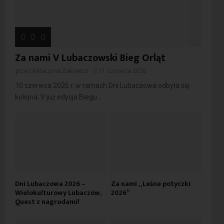
Za nami V Lubaczowski Bieg Orląt
przez
Katarzyna Żukowicz
11 czerwca 2026
10 czerwca 2026 r. w ramach Dni Lubaczowa odbyła się
kolejna, V już edycja Biegu...
Dni Lubaczowa 2026 –
Za nami „Leśne potyczki
Wielokulturowy Lubaczów,
2026”
Quest z nagrodami!