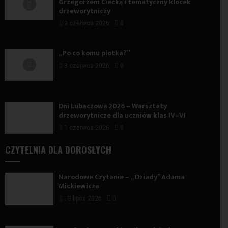
Grzegorzem Ciećką i tematyczny klocek
drzeworytniczy
9 czerwca 2026
0
„Po co komu plotka?”
3 czerwca 2026
0
Dni Lubaczowa 2026 – Warsztaty
drzeworytnicze dla uczniów klas IV–VI
1 czerwca 2026
0
CZYTELNIA DLA DOROSŁYCH
Narodowe Czytanie – „Dziady” Adama
Mickiewicza
13 lipca 2026
0