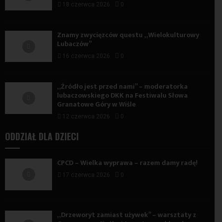
18 czerwca 2026
0
Znamy zwycięzców questu „Wielokulturowy
Lubaczów”
16 czerwca 2026
0
„Źródło jest przed nami” – moderatorka
lubaczowskiego DKK na Festiwalu Słowa
Granatowe Góry w Wiśle
12 czerwca 2026
0
ODDZIAŁ DLA DZIECI
CPCD – Wielka wyprawa – razem damy radę!
17 czerwca 2026
0
„Drzeworyt zamiast używek” – warsztaty z