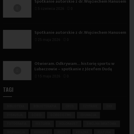
Spotkanie autorskie z dr. Wojciechem Hanusem
5 czerwca 2026
0
Spotkanie autorskie z dr. Wojciechem Hanusem
25 maja 2026
0
Otwieram. Odkrywam… historię sportu w
Lubaczowie – spotkanie z Józefem Dudą
15 maja 2026
0
TAGI
BIBLIOTEKA
BIBLIOTERAPIA
CPCD
CZYTANIE
DKK
DYSKUSJA
DZIECI
DZIEDZICTWO
EDUKACJA
FOTOGRAFIA
HISTORIA
HOLOKAUST
II WOJNA ŚWIATOWA
INSPIRACJA
KONKURS
KRESY
KSIĄŻKA
KULTURA